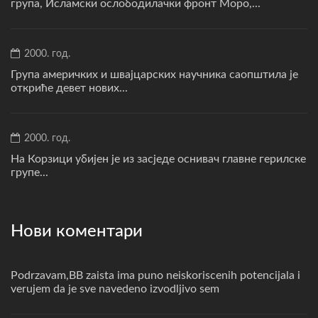
група, Исламски ослободилачки фронт Моро,...
2000. год.
Група америчких и швајцарских научника саопштила је
откриће девет нових...
2000. год.
На Корзици убијен је из засједе оснивач главне герилске
групе...
Нови коментари
Podrzavam,BB zaista ima puno neiskoriscenih potencijala i
verujem da je sve navedeno izvodljivo sem