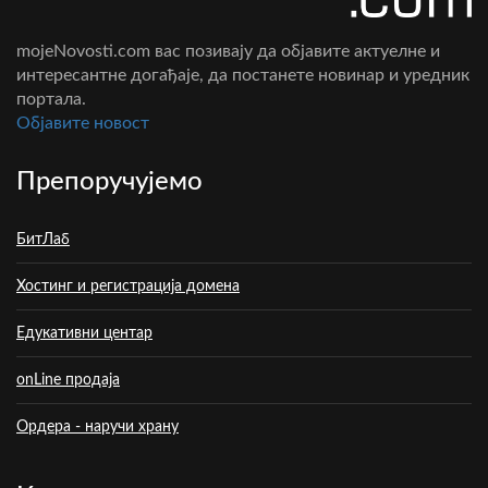
mojeNovosti.com вас позивају да објавите актуелне и
интересантне догађаје, да постанете новинар и уредник
портала.
Oбјавите новост
Препоручујемо
БитЛаб
Хостинг и регистрација домена
Едукативни центар
onLine продаја
Ордера - наручи храну