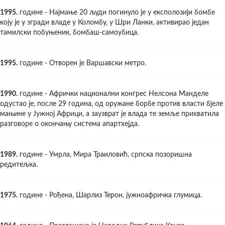
1995.
године - Најмање 20 људи погинуло је у експолозији бомбе
коју је у згради владе у Коломбу, у Шри Ланки, активирао један
тамилски побуњеник, бомбаш-самоубица.
1995.
године - Отворен је Варшавски метро.
1990.
године - Афрички национални конгрес Нелсона Манделе
одустао је, после 29 година, од оружане борбе против власти бјеле
мањине у Јужној Африци, а заузврат је влада те земље прихватила
разговоре о окончању система апартхејда.
1989.
године - Умрла, Мира Траиловић, српска позоришна
редитељка.
1975.
године - Рођена, Шарлиз Терон, јужноафричка глумица.