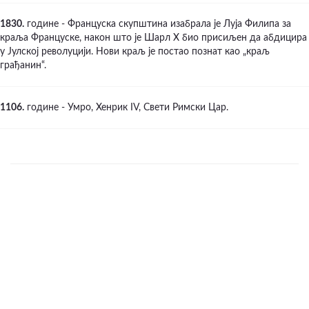
1830.
године - Француска скупштина изабрала је Луја Филипа за
краља Француске, након што је Шарл X био присиљен да абдицира
у Јулској револуцији. Нови краљ је постао познат као „краљ
грађанин“.
1106.
године - Умро, Хенрик IV, Свети Римски Цар.