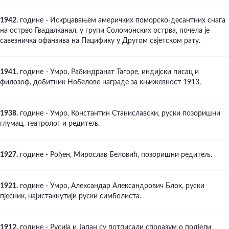
1942.
године - Искрцавањем америчких поморско-десантних снага
на острво Гвадалканал, у групи Соломонских острва, почела је
савезничка офанзива на Пацифику у Другом свјетском рату.
1941.
године - Умро, Рабиндранат Тагоре, индијски писац и
филозоф, добитник Нобелове награде за књижевност 1913.
1938.
године - Умро, Константин Станиславски, руски позоришни
глумац, театролог и редитељ.
1927.
године - Рођен, Мирослав Беловић, позоришни редитељ.
1921.
године - Умро, Александар Александрович Блок, руски
пјесник, најистакнутији руски симболиста.
1912.
године - Русија и Јапан су потписали споразум о подјели