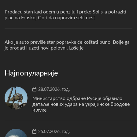
Prodacu stan kad odem u penziju i preko Solis-a potraziti
plac na Fruskoj Gori da napravim sebi nest
Ako je auto previše star popravke će koštati puno. Bolje ga
je prodati i uzeti novi polovni. Loše je
Најпопуларније
28.07.2026. год.
Министарство одбране Русије објавило
детаље нових удара на украјинске бродове
и луке
25.07.2026. год.