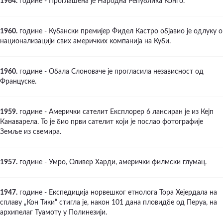
1964.
године - Проглашена је Народна Република Конго.
1960.
године - Кубански премијер Фидел Кастро објавио је одлуку о
национализацији свих америчких компанија на Куби.
1960.
године - Обала Слоноваче је прогласила независност од
Француске.
1959.
године - Амерички сателит Експлорер 6 лансиран је из Кејп
Канаварела. То је био први сателит који је послао фотографије
Земље из свемира.
1957.
године - Умро, Оливер Харди, амерички филмски глумац.
1947.
године - Експедиција норвешког етнолога Тора Хејердала на
сплаву „Кон Тики“ стигла је, након 101 дана пловидбе од Перуа, на
архипелаг Туамоту у Полинезији.