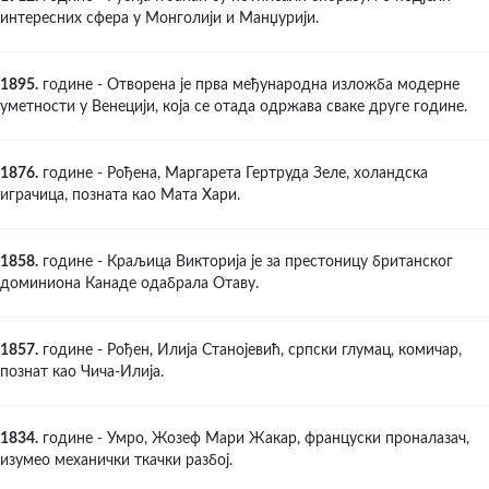
интересних сфера у Монголији и Манџурији.
1895.
године - Отворена је прва међународна изложба модерне
уметности у Венецији, која се отада одржава сваке друге године.
1876.
године - Рођена, Маргарета Гертруда Зеле, холандска
играчица, позната као Мата Хари.
1858.
године - Краљица Викторија је за престоницу британског
доминиона Канаде одабрала Отаву.
1857.
године - Рођен, Илија Станојевић, српски глумац, комичар,
познат као Чича-Илија.
1834.
године - Умро, Жозеф Мари Жакар, француски проналазач,
изумео механички ткачки разбој.