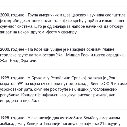
2000.
године - Група америчких и швајцарских научника саопштила
је откриће девет нових планета које се крећу у орбити изван нашег
сунчевог система, што је од значаја за напоре научника да открију
живот на неком другом мјесту у свемиру.
2000.
године - На Корзици убијен је из засједе оснивач главне
герилске групе на том острву Жан-Мишел Роси и његов сарадник
Жан-Клод Фратачи.
1999.
године - У Брчком, у Републици Српској, одржан је „Рок
маратон '99“ на којем су се први пут од распада бивше СФРЈ и тиме
узрокованог рата, окупиле рок групе из бивших југословенских
република. Концерт је најављен као „скуп високог ризика“, али
инцидената није било.
1998.
године - У експлозији два аутомобила-бомбе у америчким
амбасадама у Кенији и Танзанији погинуло је најмање 215 људи у