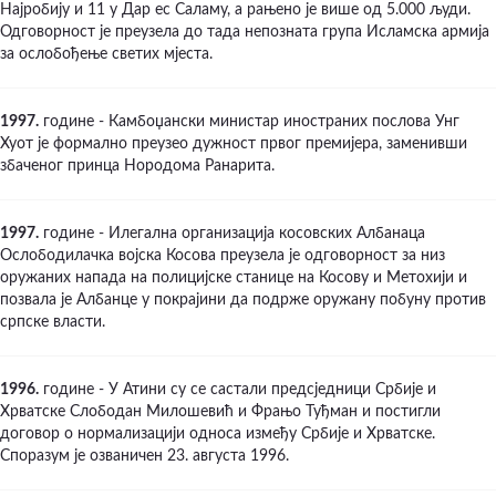
Најробију и 11 у Дар ес Саламу, а рањено је више од 5.000 људи.
Одговорност је преузела до тада непозната група Исламска армија
за ослобођење светих мјеста.
1997.
године - Камбоџански министар иностраних послова Унг
Хуот је формално преузео дужност првог премијера, заменивши
збаченог принца Нородома Ранарита.
1997.
године - Илегална организација косовских Албанаца
Ослободилачка војска Косова преузела је одговорност за низ
оружаних напада на полицијске станице на Косову и Метохији и
позвала је Албанце у покрајини да подрже оружану побуну против
српске власти.
1996.
године - У Атини су се састали предсједници Србије и
Хрватске Слободан Милошевић и Фрањо Туђман и постигли
договор о нормализацији односа између Србије и Хрватске.
Споразум је озваничен 23. августа 1996.