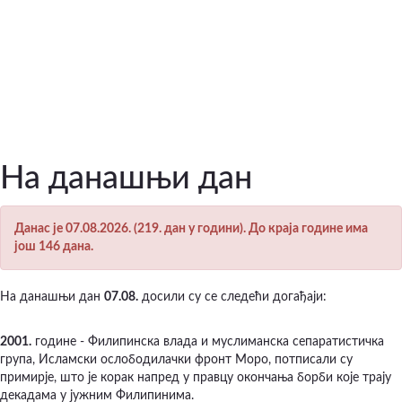
На данашњи дан
Данас је 07.08.2026. (219. дан у години). До краја године има
још 146 дана.
На данашњи дан
07.08.
досили су се следећи догађаји:
2001.
године - Филипинска влада и муслиманска сепаратистичка
група, Исламски ослободилачки фронт Моро, потписали су
примирје, што је корак напред у правцу окончања борби које трају
декадама у јужним Филипинима.