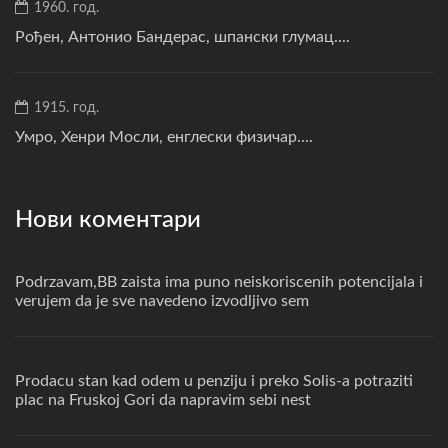
1960. год.
Рођен, Антонио Бандерас, шпански глумац....
1915. год.
Умро, Хенри Мосли, енглески физичар....
Нови коментари
Podrzavam,BB zaista ima puno neiskoriscenih potencijala i
verujem da je sve navedeno izvodljivo sem
Prodacu stan kad odem u penziju i preko Solis-a potraziti
plac na Fruskoj Gori da napravim sebi nest