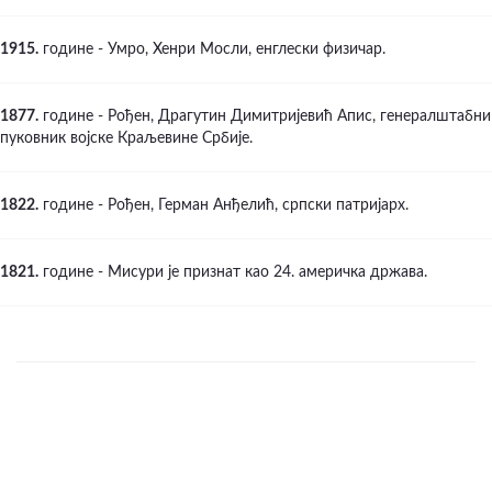
1915.
године - Умро, Хенри Мосли, енглески физичар.
1877.
године - Рођен, Драгутин Димитријевић Апис, генералштабни
пуковник војске Краљевине Србије.
1822.
године - Рођен, Герман Анђелић, српски патријарх.
1821.
године - Мисури је признат као 24. америчка држава.