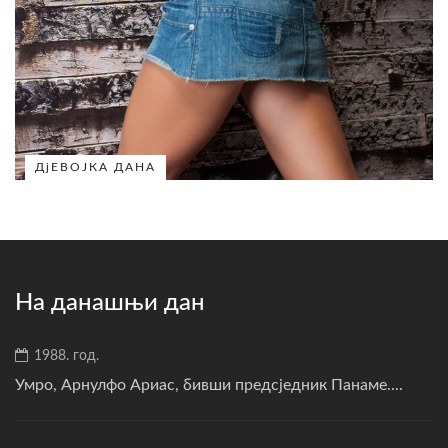
ДјЕВОЈКА ДАНА
На данашњи дан
1988. год.
Умро, Арнулфо Ариас, бивши предсједник Панаме....