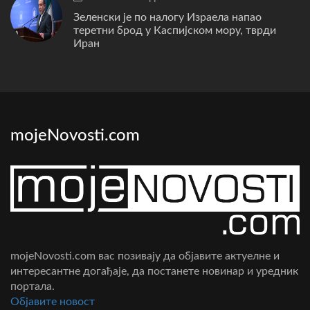
Зеленски је по налогу Израела напао
теретни брод у Каспијском мору, тврди
Иран
mojeNovosti.com
mojeNovosti.com вас позивају да објавите актуелне и
интересантне догађаје, да постанете новинар и уредник
портала.
Oбјавите новост