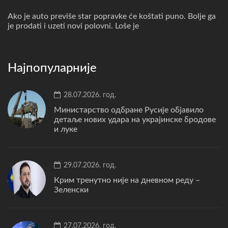
Ako je auto previše star popravke će koštati puno. Bolje ga
je prodati i uzeti novi polovni. Loše je
Најпопуларније
28.07.2026. год.
Министарство одбране Русије објавило
детаље нових удара на украјинске бродове
и луке
29.07.2026. год.
Крим тренутно није на дневном реду –
Зеленски
27.07.2026. год.