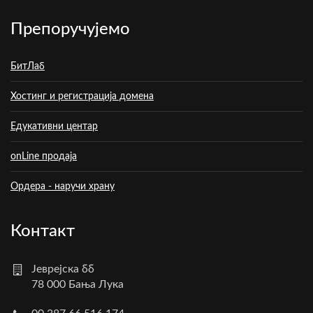
Препоручујемо
БитЛаб
Хостинг и регистрација домена
Едукативни центар
onLine продаја
Ордера - наручи храну
Контакт
Јеврејска бб
78 000 Бања Лука