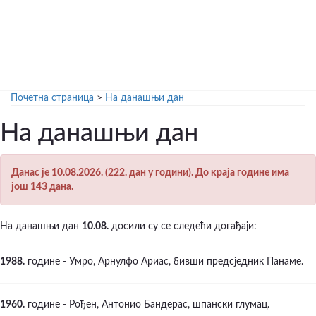
Почетна страница
>
На данашњи дан
На данашњи дан
Данас је 10.08.2026. (222. дан у години). До краја године има
још 143 дана.
На данашњи дан
10.08.
досили су се следећи догађаји:
1988.
године - Умро, Арнулфо Ариас, бивши предсједник Панаме.
1960.
године - Рођен, Антонио Бандерас, шпански глумац.