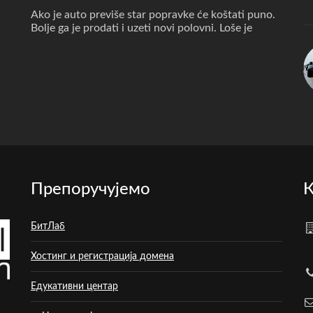
Ako je auto previše star popravke će koštati puno.
Bolje ga je prodati i uzeti novi polovni. Loše je
Препоручујемо
К
БитЛаб
Хостинг и регистрација домена
Едукативни центар