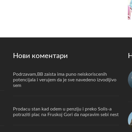
Нови коментари
Н
Podrzavam,BB zaista ima puno neiskoriscenih
potencijala i verujem da je sve navedeno izvodljivo
sem
Prodacu stan kad odem u penziju i preko Solis-a
potraziti plac na Fruskoj Gori da napravim sebi nest