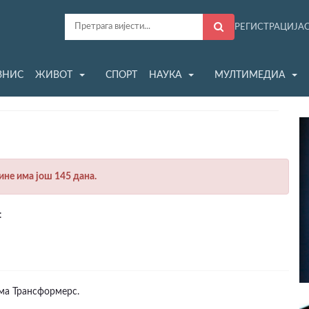
РЕГИСТРАЦИЈА
ЗНИС
ЖИВОТ
СПОРТ
НАУКА
МУЛТИМЕДИА
дине има још 145 дана.
:
ма Трансформерс.