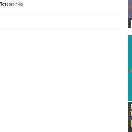
Лотарингије.
ВИДЕО