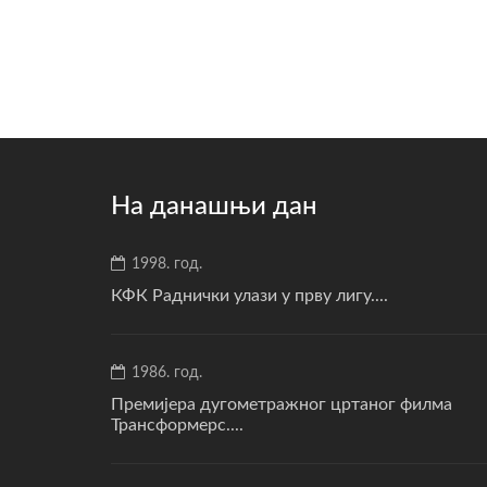
На данашњи дан
1998. год.
КФК Раднички улази у прву лигу....
1986. год.
Премијера дугометражног цртаног филма
Трансформерс....