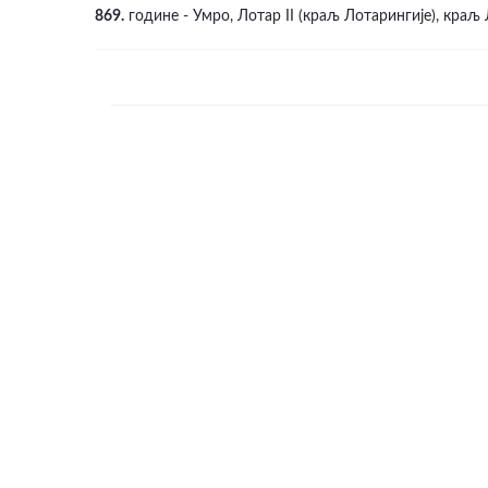
869.
године - Умро, Лотар II (краљ Лотарингије), краљ 
ВИДЕО