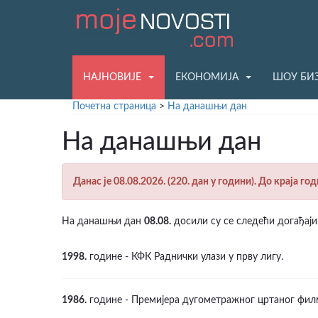
НАЈНОВИЈЕ
ЕКОНОМИЈА
ШОУ БИ
Почетна страница
>
На данашњи дан
На данашњи дан
Данас је 08.08.2026. (220. дан у години). До краја го
На данашњи дан
08.08.
досили су се следећи догађаји
1998.
године - КФК Раднички улази у прву лигу.
1986.
године - Премијера дугометражног цртаног фил