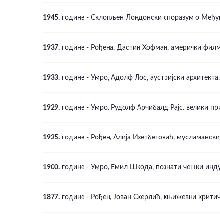
1945.
године - Склопљен Лондонски споразум о Међу
1937.
године - Рођена, Дастин Хофман, амерички филм
1933.
године - Умро, Адолф Лос, аустријски архитекта.
1929.
године - Умро, Рудолф Арчибалд Рајс, велики пр
1925.
године - Рођен, Алија Изетбеговић, муслиманск
1900.
године - Умро, Емил Шкода, познати чешки инду
1877.
године - Рођен, Јован Скерлић, књижевни крити