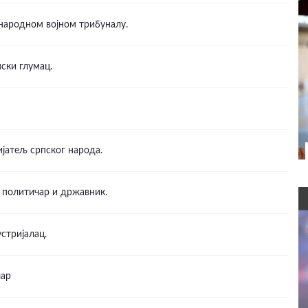
народном војном трибуналу.
ски глумац.
ијатељ српског народа.
и политичар и државник.
стријалац.
чар