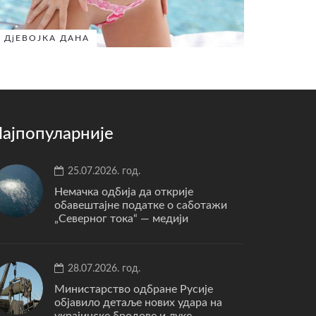
ДјЕВОЈКА ДАНА
ајпопуларније
25.07.2026. год.
Немачка одбија да открије
обавештајне податке о саботажи
„Северног тока“ — медији
28.07.2026. год.
Министарство одбране Русије
објавило детаље нових удара на
украјинске бродове и луке