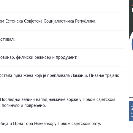
ом Естонска Совјетска Социјалистичка Република.
стивал.
новинар, филмски режисер и продуцент.
стала прва жена која је препливала Ламанш. Пивање трајало
Последњи велики напад њемачке војске у Првом свјетском
а погинуло и повређено.
Србија и Црна Гора Њемачкој у Првом свјетском рату.