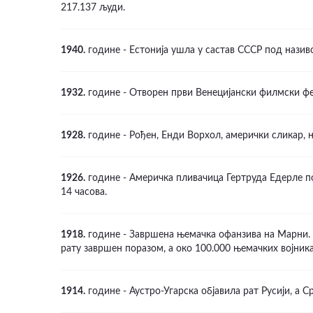
217.137 људи.
1940.
године - Естонија ушла у састав СССР под назив
1932.
године - Отворен први Венецијански филмски фе
1928.
године - Рођен, Енди Ворхол, амерички сликар, 
1926.
године - Америчка пливачица Гертруда Едерле по
14 часова.
1918.
године - Завршена њемачка офанзива на Марни. 
рату завршен поразом, а око 100.000 њемачких војник
1914.
године - Аустро-Угарска објавила рат Русији, а 