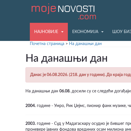
НАЈНОВИЈЕ
ЕКОНОМИЈА
ШОУ БИ
Почетна страница
>
На данашњи дан
На данашњи дан
Данас је 06.08.2026. (218. дан у години). До краја го
На данашњи дан
06.08.
досили су се следећи догађаји
2004.
године - Умро, Рик Џејмс, пионир фанк музике, чи
2003.
године - Суд у Мадагаскару осудио је бившег пр
проневере јавних фондова врединих осам милиона ам