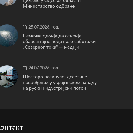
циљеве у Одеској области —
Министарство одбране
25.07.2026. год.
Немачка одбија да открије
обавештајне податке о саботажи
„Северног тока“ — медији
24.07.2026. год.
Шесторо погинуло, десетине
повређених у украјинском нападу
на руски индустријски погон
онтакт