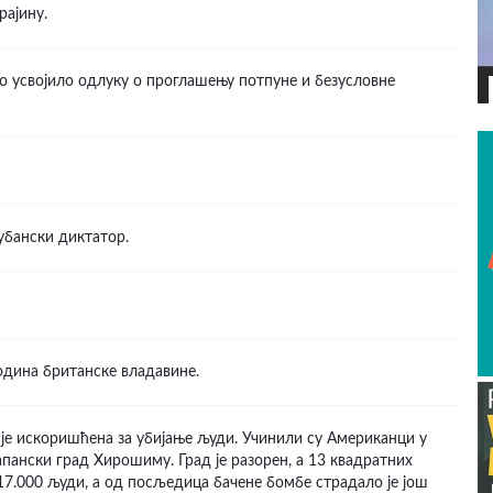
рајину.
о усвојило одлуку о проглашењу потпуне и безусловне
ВИДЕО
убански диктатор.
година британске владавине.
 је искоришћена за убијање људи. Учинили су Американци у
апански град Хирошиму. Град је разорен, а 13 квадратних
117.000 људи, а од посљедица бачене бомбе страдало је још