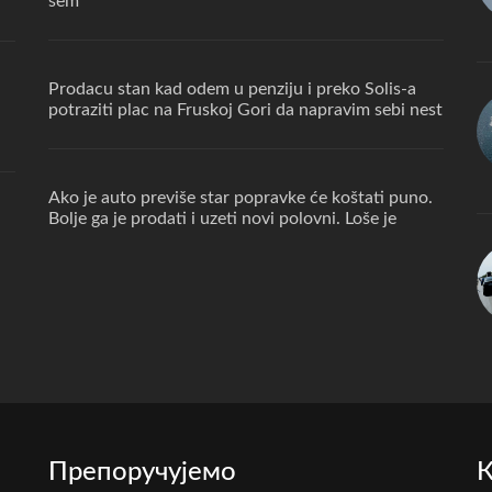
sem
Prodacu stan kad odem u penziju i preko Solis-a
potraziti plac na Fruskoj Gori da napravim sebi nest
Ako je auto previše star popravke će koštati puno.
Bolje ga je prodati i uzeti novi polovni. Loše je
Препоручујемо
К