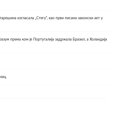
арешина изгласала „Стегу“, као први писани законски акт у
разум према ком јe Португалија задржала Бразил, а Холандија
мац.