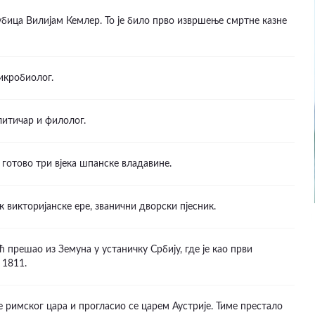
бица Вилијам Кемлер. То је било прво извршење смртне казне
икробиолог.
литичар и филолог.
 готово три вјека шпанске владавине.
к викторијанске ере, званични дворски пјесник.
прешао из Земуна у устаничку Србију, где је као први
 1811.
 римског цара и прогласио се царем Аустрије. Тиме престало