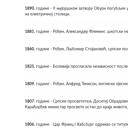
1890.
године - У њујоршком затвору Обурн погубљен у
на електричној столици.
1881.
године - Рођен, Александер Флеминг, шкотски м
1860.
године - Рођен, Љубомир Стојановић, српски по
1825.
године - Боливија прогласила независност после
1809.
године - Рођен, Алфред Тенисон, енглески пјесни
1807.
године - Српски просветитељ Доситеј Обрадовић 
Карађорђев министар просвете остао до краја живота,
1806.
године - Цар Франц I Хабсбург одрекао се титуле