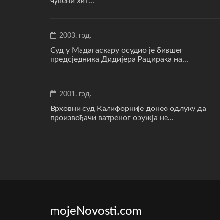
чувени хит...
2003. год.
Суд у Мадагаскару осудио је бившег
предсједника Дидијера Рацирака на...
2001. год.
Врховни суд Калифорније донео одлуку да
произвођачи ватреног оружја не...
mojeNovosti.com