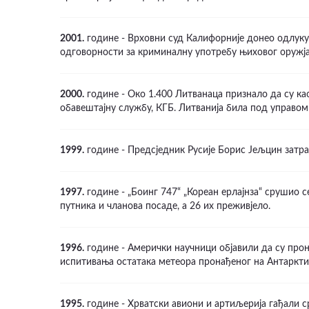
2001.
године - Врховни суд Калифорније донео одлуку
одговорности за криминалну употребу њиховог оружја
2000.
године - Око 1.400 Литванаца признало да су ка
обавештајну службу, КГБ. Литванија била под управом 
1999.
године - Предсједник Русије Борис Јељцин затра
1997.
године - „Боинг 747“ „Кореан ерлајнза“ срушио с
путника и чланова посаде, а 26 их преживјело.
1996.
године - Амерички научници објавили да су прон
испитивања остатака метеора пронађеног на Антаркти
1995.
године - Хрватски авиони и артиљерија гађали ср