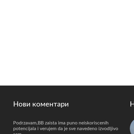
Нови коментари
Н
Podrzavam,BB zaista ima puno neiskoriscenih
potencijala i verujem da je sve navedeno izvodljivo