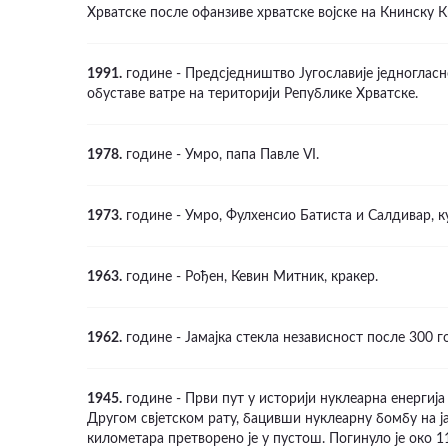
Хрватске после офанзиве хрватске војске на Книнску К
1991.
године - Предсједништво Југославије једногласн
ВИДЕО
обуставе ватре на територији Републике Хрватске.
1978.
године - Умро, папа Павле VI.
1973.
године - Умро, Фулхенсио Батиста и Салдивар, к
1963.
године - Рођен, Кевин Митник, кракер.
1962.
године - Јамајка стекла независност после 300 
1945.
године - Први пут у историји нуклеарна енергија
Другом свјетском рату, бацивши нуклеарну бомбу на ј
километара претворено је у пустош. Погинуло је око 