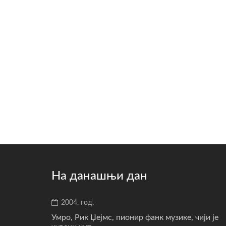
На данашњи дан
2004. год.
Умро, Рик Џејмс, пионир фанк музике, чији је