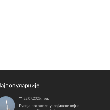
ајпопуларније
22.07.2026. год.
Русија погодила украјинске војне