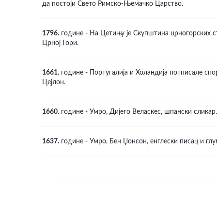
да постоји Свето Римско-Њемачко Царство.
1796.
године - На Цетињу је Скупштина црногорских ст
Црној Гори.
1661.
године - Португалија и Холандија потписале спо
Цејлон.
1660.
године - Умро, Дијего Веласкес, шпански сликар.
1637.
године - Умро, Бен Џонсон, енглески писац и глу