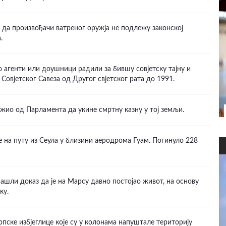
 да произвођачи ватреног оружја не подлежу законској
.
о агенти или доушници радили за бившу совјетску тајну и
Совјетског Савеза од Другог свјетског рата до 1991.
жио од Парламента да укине смртну казну у тој земљи.
е на путу из Сеула у близини аеродрома Гуам. Погинуло 228
ашли доказ да је на Марсу давно постојао живот, на основу
ку.
пске избјеглице које су у колонама напуштале територију