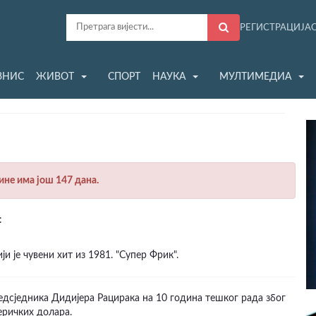
РЕГИСТРАЦИЈА
ЗНИС
ЖИВОТ
СПОРТ
НАУКА
МУЛТИМЕДИА
дине има још 147 дана.
:
ји је чувени хит из 1981. "Супер Фрик".
едсједника Дидијера Рацирака на 10 година тешког рада због
еричких долара.