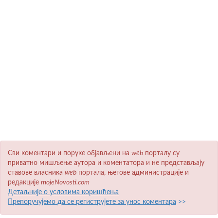
Сви коментари и поруке објављени на
wеb
порталу су
приватно мишљење аутора и коментатора и не представљају
ставове власника
wеb
портала, његове администрације и
редакције
mojeNovosti.com
Детаљније о условима коришћења
Препоручујемо да се региструјете за унос коментара
>>