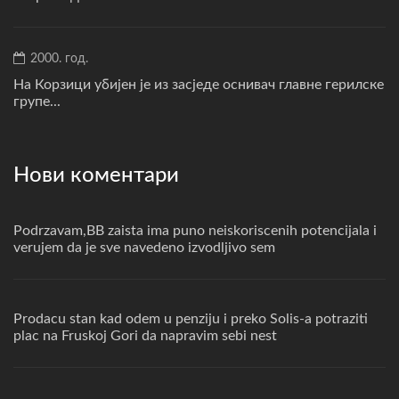
2000. год.
На Корзици убијен је из засједе оснивач главне герилске
групе...
Нови коментари
Podrzavam,BB zaista ima puno neiskoriscenih potencijala i
verujem da je sve navedeno izvodljivo sem
Prodacu stan kad odem u penziju i preko Solis-a potraziti
plac na Fruskoj Gori da napravim sebi nest