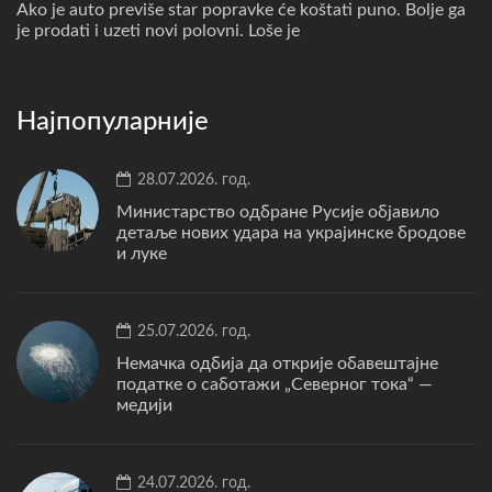
Ako je auto previše star popravke će koštati puno. Bolje ga
je prodati i uzeti novi polovni. Loše je
Најпопуларније
28.07.2026. год.
Министарство одбране Русије објавило
детаље нових удара на украјинске бродове
и луке
25.07.2026. год.
Немачка одбија да открије обавештајне
податке о саботажи „Северног тока“ —
медији
24.07.2026. год.