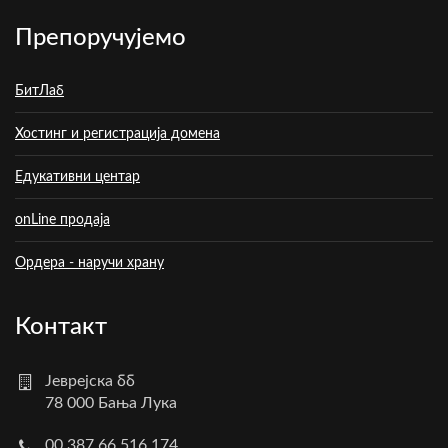
Препоручујемо
БитЛаб
Хостинг и регистрација домена
Едукативни центар
onLine продаја
Ордера - наручи храну
Контакт
Јеврејска бб
78 000 Бања Лука
00 387 66 516 174