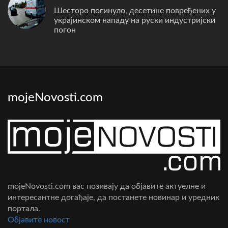
Шесторо погинуло, десетине повређених у
украјинском нападу на руски индустријски
погон
mojeNovosti.com
mojeNovosti.com вас позивају да објавите актуелне и
интересантне догађаје, да постанете новинар и уредник
портала.
Oбјавите новост