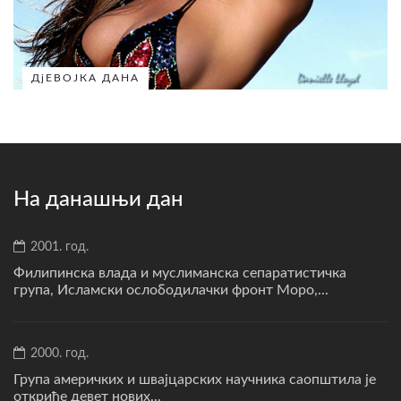
ДјЕВОЈКА ДАНА
На данашњи дан
2001. год.
Филипинска влада и муслиманска сепаратистичка
група, Исламски ослободилачки фронт Моро,...
2000. год.
Група америчких и швајцарских научника саопштила је
откриће девет нових...