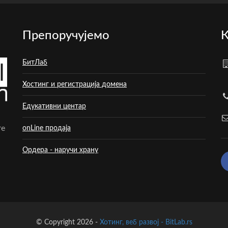
Препоручујемо
К
БитЛаб
Хостинг и регистрација домена
Едукативни центар
те
onLine продаја
Ордера - наручи храну
© Copyright 2026 -
Хотинг, веб развој - BitLab.rs