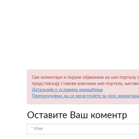
Сви коментари и поруке објављени на
wеb
порталу с
представљају ставове власника
wеb
портала, његове
Детаљније о условима коришћења
Препоручујемо да се региструјете за унос коментар
Оставите Ваш коментр