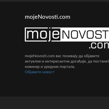
mojeNovosti.com
mojeNovosti.com вас позивају да објавите
актуелне и интересантне догађаје, да постане
новинар и уредник портала.
Oбјавите новост