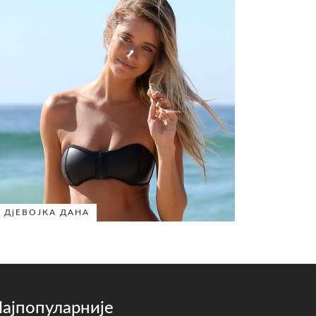
ДјЕВОЈКА ДАНА
ајпопуларније