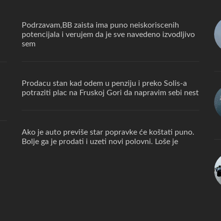
Podrzavam,BB zaista ima puno neiskoriscenih
potencijala i verujem da je sve navedeno izvodljivo
sem
Prodacu stan kad odem u penziju i preko Solis-a
potraziti plac na Fruskoj Gori da napravim sebi nest
Ako je auto previše star popravke će koštati puno.
Bolje ga je prodati i uzeti novi polovni. Loše je