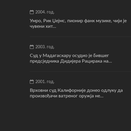
2004. год.
Умро, Рик Џејмс, пионир фанк музике, чији је
чувени хит...
2003. год.
Суд у Мадагаскару осудио је бившег
предсједника Дидијера Рацирака на...
2001. год.
Врховни суд Калифорније донео одлуку да
произвођачи ватреног оружја не...