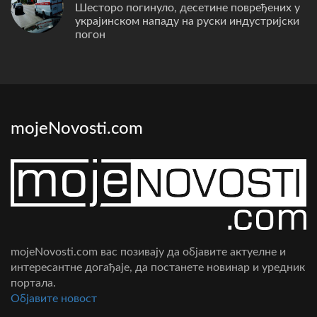
Шесторо погинуло, десетине повређених у
украјинском нападу на руски индустријски
погон
mojeNovosti.com
mojeNovosti.com вас позивају да објавите актуелне и
интересантне догађаје, да постанете новинар и уредник
портала.
Oбјавите новост