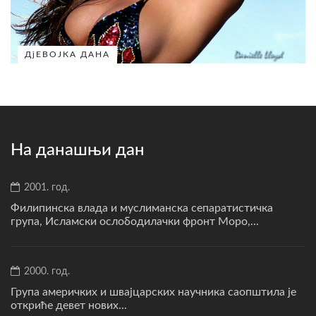
ДјЕВОЈКА ДАНА
На данашњи дан
2001. год.
Филипинска влада и муслиманска сепаратистичка
група, Исламски ослободилачки фронт Моро,...
2000. год.
Група америчких и швајцарских научника саопштила је
откриће девет нових...