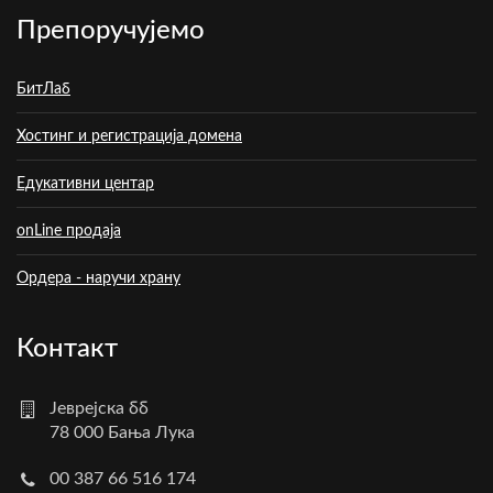
Препоручујемо
БитЛаб
Хостинг и регистрација домена
Едукативни центар
onLine продаја
Ордера - наручи храну
Контакт
Јеврејска бб
78 000 Бања Лука
00 387 66 516 174