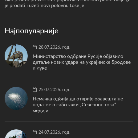
je prodati i uzeti novi polovni. Loše je
Најпопуларније
28.07.2026. год.
Министарство одбране Русије објавило
детаље нових удара на украјинске бродове
и луке
25.07.2026. год.
Немачка одбија да открије обавештајне
податке о саботажи „Северног тока“ —
медији
24.07.2026. год.