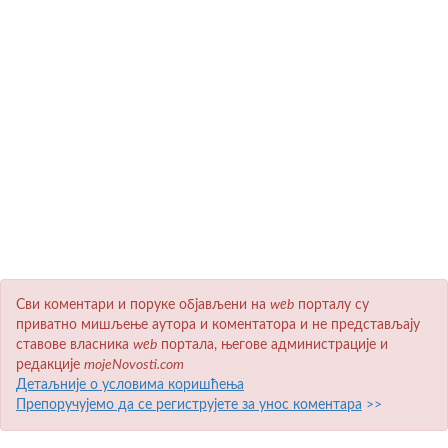
Сви коментари и поруке објављени на
wеb
порталу су
приватно мишљење аутора и коментатора и не представљају
ставове власника
wеb
портала, његове администрације и
редакције
mojeNovosti.com
Детаљније о условима коришћења
Препоручујемо да се региструјете за унос коментара
>>