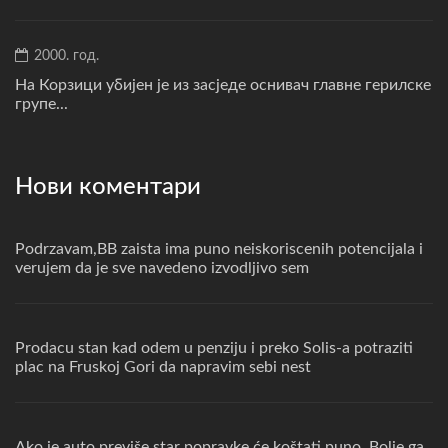
2000. год.
На Корзици убијен је из засједе оснивач главне герилске
групе...
Нови коментари
Podrzavam,BB zaista ima puno neiskoriscenih potencijala i
verujem da je sve navedeno izvodljivo sem
Prodacu stan kad odem u penziju i preko Solis-a potraziti
plac na Fruskoj Gori da napravim sebi nest
Ako je auto previše star popravke će koštati puno. Bolje ga