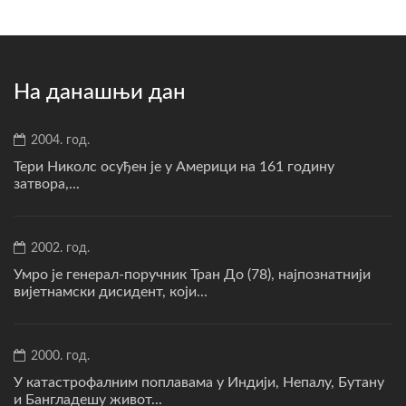
На данашњи дан
2004. год.
Тери Николс осуђен је у Америци на 161 годину
затвора,...
2002. год.
Умро је генерал-поручник Тран До (78), најпознатнији
вијетнамски дисидент, који...
2000. год.
У катастрофалним поплавама у Индији, Непалу, Бутану
и Бангладешу живот...