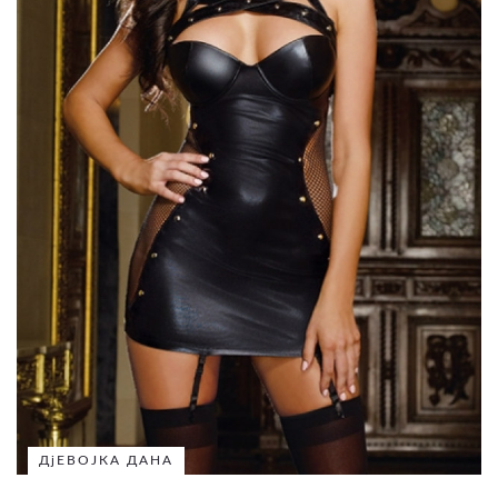
ДјЕВОЈКА ДАНА