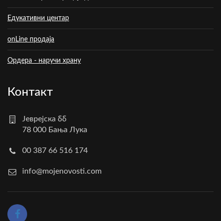
Едукативни центар
onLine продаја
Ордера - наручи храну
Контакт
Јеврејска бб
78 000 Бања Лука
00 387 66 516 174
info@mojenovosti.com