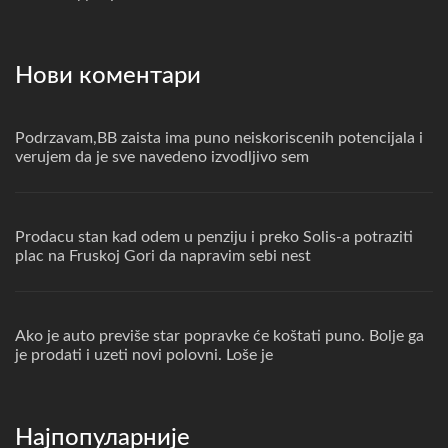
Нови коментари
Podrzavam,BB zaista ima puno neiskoriscenih potencijala i
verujem da je sve navedeno izvodljivo sem
Prodacu stan kad odem u penziju i preko Solis-a potraziti
plac na Fruskoj Gori da napravim sebi nest
Ako je auto previše star popravke će koštati puno. Bolje ga
je prodati i uzeti novi polovni. Loše je
Најпопуларније