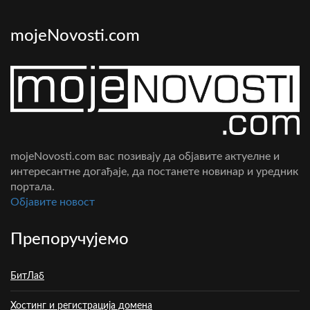
mojeNovosti.com
mojeNovosti.com вас позивају да објавите актуелне и
интересантне догађаје, да постанете новинар и уредник
портала.
Oбјавите новост
Препоручујемо
БитЛаб
Хостинг и регистрација домена