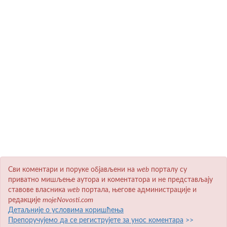
Сви коментари и поруке објављени на
wеb
порталу су
приватно мишљење аутора и коментатора и не представљају
ставове власника
wеb
портала, његове администрације и
редакције
mojeNovosti.com
Детаљније о условима коришћења
Препоручујемо да се региструјете за унос коментара
>>