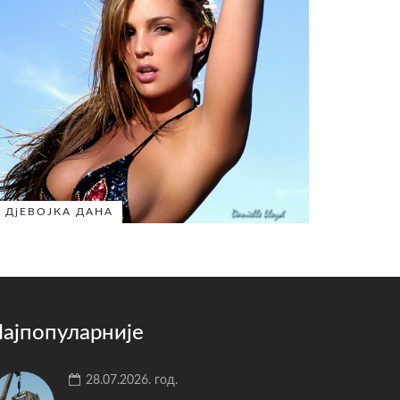
ДјЕВОЈКА ДАНА
ајпопуларније
28.07.2026. год.