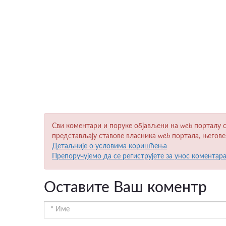
Сви коментари и поруке објављени на
wеb
порталу с
представљају ставове власника
wеb
портала, његове
Детаљније о условима коришћења
Препоручујемо да се региструјете за унос коментар
Оставите Ваш коментр