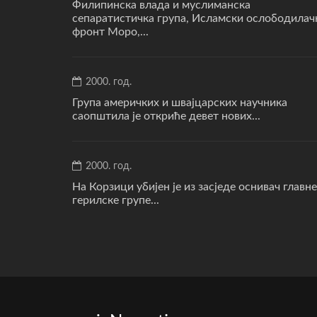
Филипинска влада и муслиманска
сепаратистичка група, Исламски ослободилач
фронт Моро,...
2000. год.
Група америчких и швајцарских научника
саопштила је откриће девет нових...
2000. год.
На Корзици убијен је из засједе оснивач главне
герилске групе...