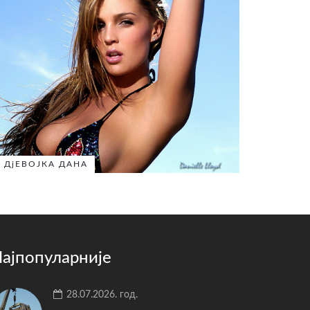
ДјЕВОЈКА ДАНА
ајпопуларније
28.07.2026. год.