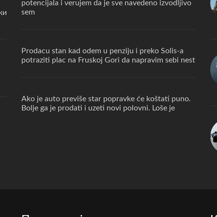
potencijala i verujem da je sve navedeno izvodljivo
sem
ки
Prodacu stan kad odem u penziju i preko Solis-a
potraziti plac na Fruskoj Gori da napravim sebi nest
Ako je auto previše star popravke će koštati puno.
Bolje ga je prodati i uzeti novi polovni. Loše je