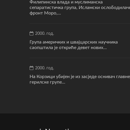
Филипинска влада и муслиманска
сепаратистичка група, Исламски ослободилач
фронт Моро,...
2000. год.
Група америчких и швајцарских научника
саопштила је откриће девет нових...
2000. год.
На Корзици убијен је из засједе оснивач главне
герилске групе...