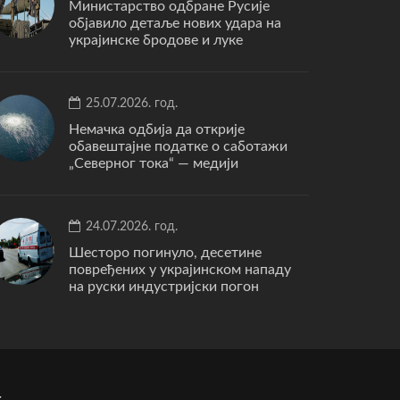
Министарство одбране Русије
објавило детаље нових удара на
украјинске бродове и луке
25.07.2026. год.
Немачка одбија да открије
обавештајне податке о саботажи
„Северног тока“ — медији
24.07.2026. год.
Шесторо погинуло, десетине
повређених у украјинском нападу
на руски индустријски погон