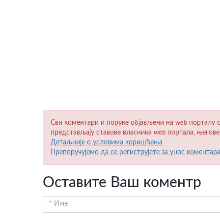
Сви коментари и поруке објављени на
wеb
порталу с
представљају ставове власника
wеb
портала, његове
Детаљније о условима коришћења
Препоручујемо да се региструјете за унос коментар
Оставите Ваш коментр