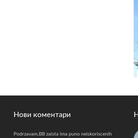
Нови коментари
Н
Podrzavam,BB zaista ima puno neiskoriscenih