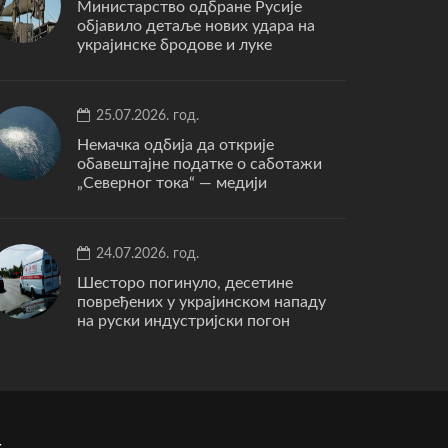
Министарство одбране Русије
објавило детаље нових удара на
украјинске бродове и луке
25.07.2026. год.
Немачка одбија да открије
обавештајне податке о саботажи
„Северног тока“ — медији
24.07.2026. год.
Шесторо погинуло, десетине
повређених у украјинском нападу
на руски индустријски погон