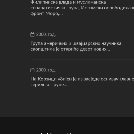
Филипинска влада и муслиманска
сепаратистичка група, Исламски ослободилач
фронт Моро,...
2000. год.
Група америчких и швајцарских научника
саопштила је откриће девет нових...
2000. год.
На Корзици убијен је из засједе оснивач главне
герилске групе...