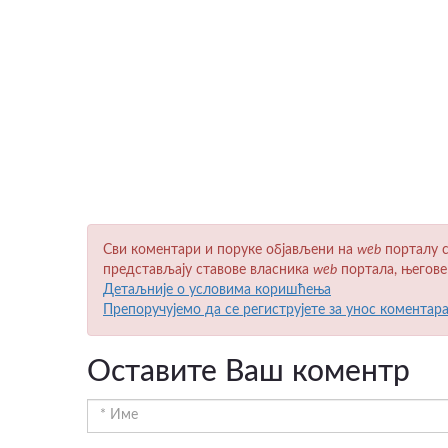
Сви коментари и поруке објављени на
wеb
порталу с
представљају ставове власника
wеb
портала, његове
Детаљније о условима коришћења
Препоручујемо да се региструјете за унос коментар
Оставите Ваш коментр