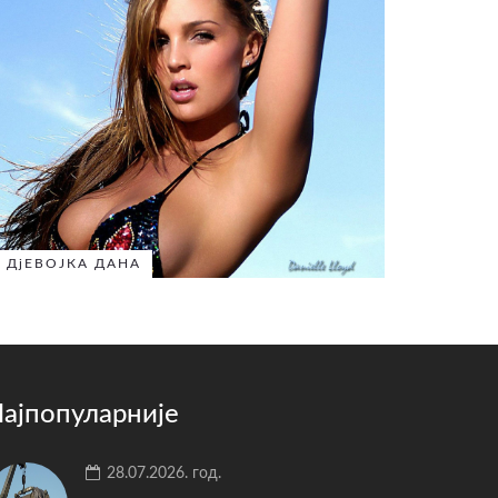
ДјЕВОЈКА ДАНА
ајпопуларније
28.07.2026. год.