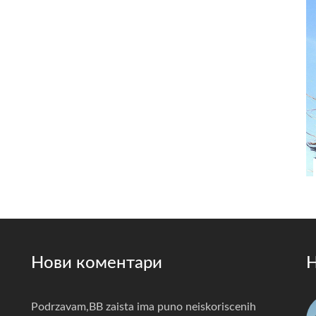
Нови коментари
Н
Podrzavam,BB zaista ima puno neiskoriscenih