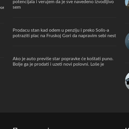
potencijala i verujem da je sve navedeno izvodljivo
sem
ки
Prodacu stan kad odem u penziju i preko Solis-a
potraziti plac na Fruskoj Gori da napravim sebi nest
Ako je auto previše star popravke će koštati puno.
Bolje ga je prodati i uzeti novi polovni. Loše je