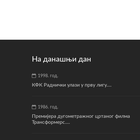
На данашњи дан
1998. год.
КФК Раднички улази у прву лигу....
1986. год.
Премијера дугометражног цртаног филма
Трансформерс....