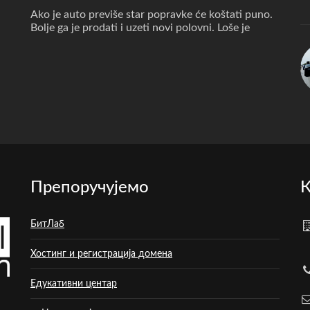
Ako je auto previše star popravke će koštati puno.
Bolje ga je prodati i uzeti novi polovni. Loše je
Препоручујемо
К
БитЛаб
Хостинг и регистрација домена
Едукативни центар