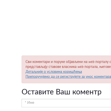
Сви коментари и поруке објављени на
wеb
порталу с
представљају ставове власника
wеb
портала, његове
Детаљније о условима коришћења
Препоручујемо да се региструјете за унос коментар
Оставите Ваш коментр