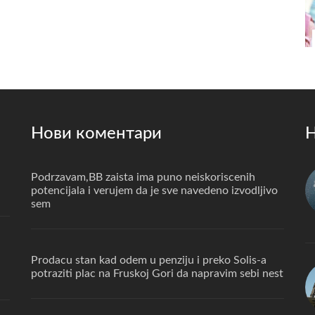
Нови коментари
Н
Podrzavam,BB zaista ima puno neiskoriscenih
potencijala i verujem da je sve navedeno izvodljivo
sem
Prodacu stan kad odem u penziju i preko Solis-a
potraziti plac na Fruskoj Gori da napravim sebi nest