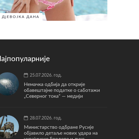
ДјЕВОЈКА ДАНА
ајпопуларније
25.07.2026. год.
Немачка одбија да открије
обавештајне податке о саботажи
„Северног тока“ — медији
28.07.2026. год.
Министарство одбране Русије
објавило детаље нових удара на
украјинске бродове и луке