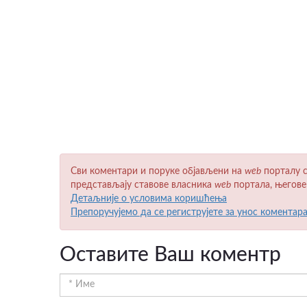
Сви коментари и поруке објављени на
wеb
порталу с
представљају ставове власника
wеb
портала, његове
Детаљније о условима коришћења
Препоручујемо да се региструјете за унос коментар
Оставите Ваш коментр