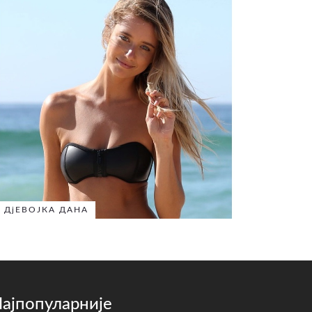
ДјЕВОЈКА ДАНА
ајпопуларније