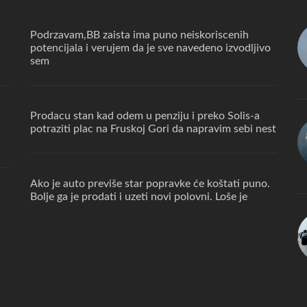
Podrzavam,BB zaista ima puno neiskoriscenih
potencijala i verujem da je sve navedeno izvodljivo
sem
Prodacu stan kad odem u penziju i preko Solis-a
potraziti plac na Fruskoj Gori da napravim sebi nest
Ako je auto previše star popravke će koštati puno.
Bolje ga je prodati i uzeti novi polovni. Loše je