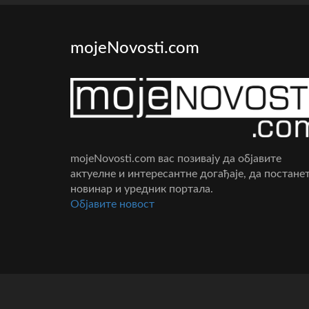
mojeNovosti.com
mojeNovosti.com вас позивају да објавите
актуелне и интересантне догађаје, да постане
новинар и уредник портала.
Oбјавите новост