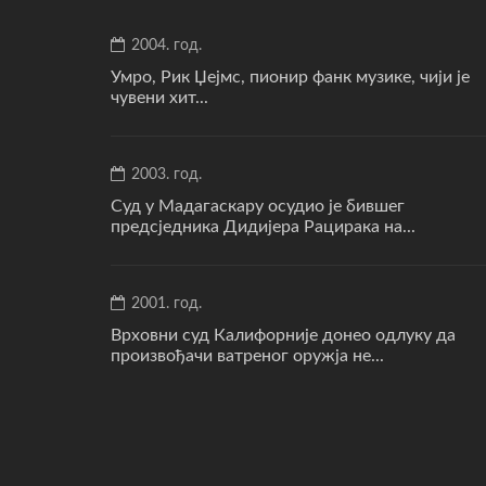
2004. год.
Умро, Рик Џејмс, пионир фанк музике, чији је
чувени хит...
2003. год.
Суд у Мадагаскару осудио је бившег
предсједника Дидијера Рацирака на...
2001. год.
Врховни суд Калифорније донео одлуку да
произвођачи ватреног оружја не...