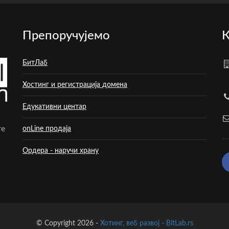
Препоручујемо
К
БитЛаб
Хостинг и регистрација домена
Едукативни центар
те
onLine продаја
Ордера - наручи храну
© Copyright 2026 -
Хотинг, веб развој - BitLab.rs