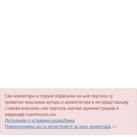
Сви коментари и поруке објављени на
wеb
порталу су
приватно мишљење аутора и коментатора и не представљају
ставове власника
wеb
портала, његове администрације и
редакције
mojeNovosti.com
Детаљније о условима коришћења
Препоручујемо да се региструјете за унос коментара
>>