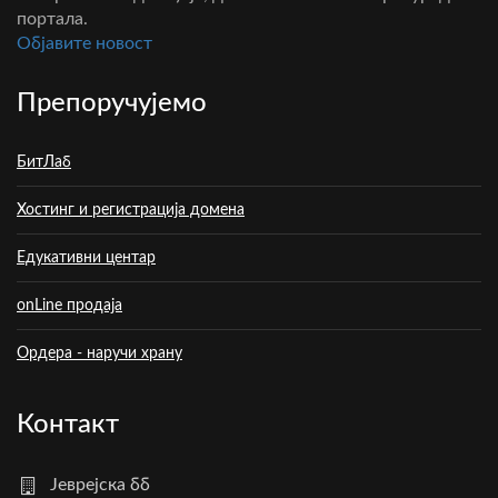
портала.
Oбјавите новост
Препоручујемо
БитЛаб
Хостинг и регистрација домена
Едукативни центар
onLine продаја
Ордера - наручи храну
Контакт
Јеврејска бб