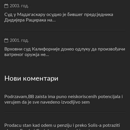
2003. год.
Суд у Мадагаскару осудио је бившег предсједника
Дидијера Рацирака на...
2001. год.
Врховни суд Калифорније донео одлуку да произвођачи
ватреног оружја не...
Нови коментари
Podrzavam,BB zaista ima puno neiskoriscenih potencijala i
verujem da je sve navedeno izvodljivo sem
Prodacu stan kad odem u penziju i preko Solis-a potraziti