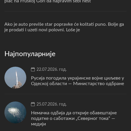
plac na Fruskoj Gori da napravim sebi nest
Ako je auto previše star popravke će koštati puno. Bolje ga
je prodati i uzeti novi polovni. Loše je
Најпопуларније
22.07.2026. год.
Русија погодила украјинске војне циљеве у
Одеској области — Министарство одбране
25.07.2026. год.
Немачка одбија да открије обавештајне
податке о саботажи „Северног тока“ —
медији