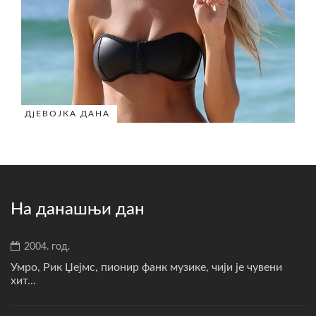
ДјЕВОЈКА ДАНА
На данашњи дан
2004. год.
Умро, Рик Џејмс, пионир фанк музике, чији је чувени
хит...