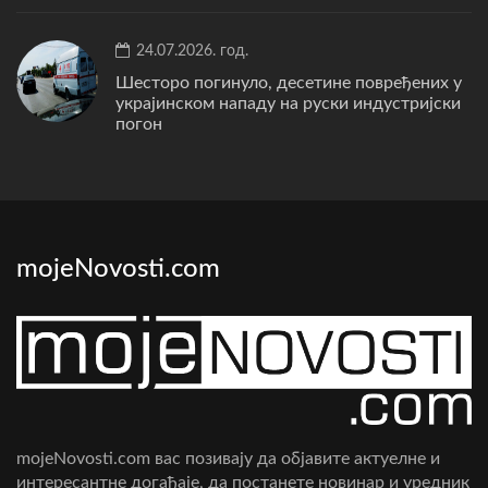
24.07.2026. год.
Шесторо погинуло, десетине повређених у
украјинском нападу на руски индустријски
погон
mojeNovosti.com
mojeNovosti.com вас позивају да објавите актуелне и
интересантне догађаје, да постанете новинар и уредник