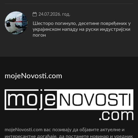
24.07.2026. год.
Шесторо погинуло, десетине повређених у
украјинском нападу на руски индустријски
погон
mojeNovosti.com
mojeNovosti.com вас позивају да објавите актуелне и
интересантне догађаје, да постанете новинар и уредник