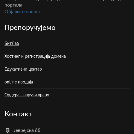
портала.
Oбјавите новост
Препоручујемо
БитЛаб
Хостинг и регистрација домена
Едукативни центар
onLine продаја
Ордера - наручи храну
Контакт
Јеврејска бб