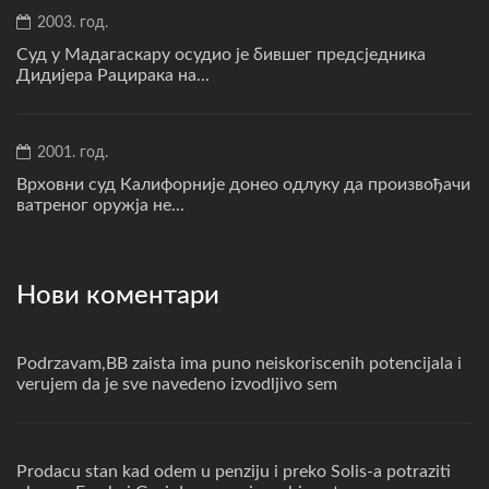
2003. год.
Суд у Мадагаскару осудио је бившег предсједника
Дидијера Рацирака на...
2001. год.
Врховни суд Калифорније донео одлуку да произвођачи
ватреног оружја не...
Нови коментари
Podrzavam,BB zaista ima puno neiskoriscenih potencijala i
verujem da je sve navedeno izvodljivo sem
Prodacu stan kad odem u penziju i preko Solis-a potraziti