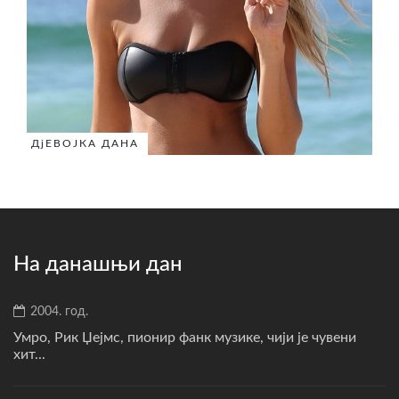
ДјЕВОЈКА ДАНА
На данашњи дан
2004. год.
Умро, Рик Џејмс, пионир фанк музике, чији је чувени
хит...