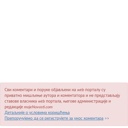
Сви коментари и поруке објављени на
wеb
порталу су
приватно мишљење аутора и коментатора и не представљају
ставове власника
wеb
портала, његове администрације и
редакције
mojeNovosti.com
Детаљније о условима коришћења
Препоручујемо да се региструјете за унос коментара
>>