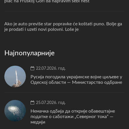
plac na Fruskoj Gori da napravim sebi nest
Ako je auto previše star popravke će koštati puno. Bolje ga
je prodati i uzeti novi polovni. Loše je
Најпопуларније
22.07.2026. год.
Русија погодила украјинске војне циљеве у
Одеској области — Министарство одбране
25.07.2026. год.
Немачка одбија да открије обавештајне
податке о саботажи „Северног тока“ —
медији