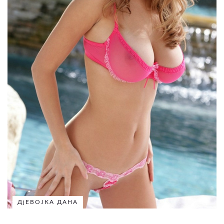
ДјЕВОЈКА ДАНА