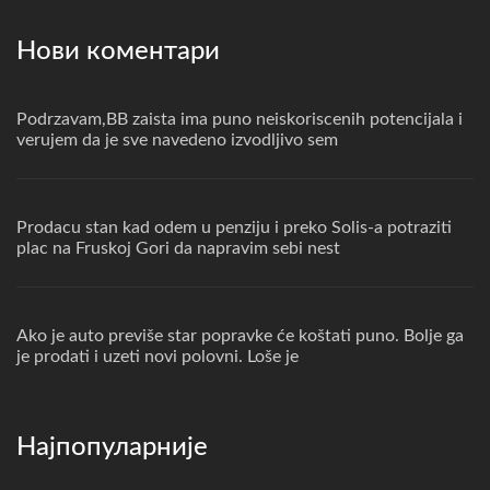
Нови коментари
Podrzavam,BB zaista ima puno neiskoriscenih potencijala i
verujem da je sve navedeno izvodljivo sem
Prodacu stan kad odem u penziju i preko Solis-a potraziti
plac na Fruskoj Gori da napravim sebi nest
Ako je auto previše star popravke će koštati puno. Bolje ga
je prodati i uzeti novi polovni. Loše je
Најпопуларније