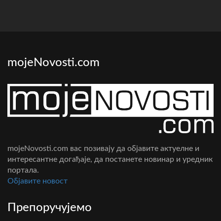
mojeNovosti.com
mojeNovosti.com вас позивају да објавите актуелне и
интересантне догађаје, да постанете новинар и уредник
портала.
Oбјавите новост
Препоручујемо