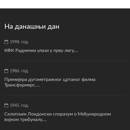
На данашњи дан
1998. год.
КФК Раднички улази у прву лигу....
1986. год.
Премијера дугометражног цртаног филма
Трансформерс....
1945. год.
Склопљен Лондонски споразум о Међународном
војном трибуналу....