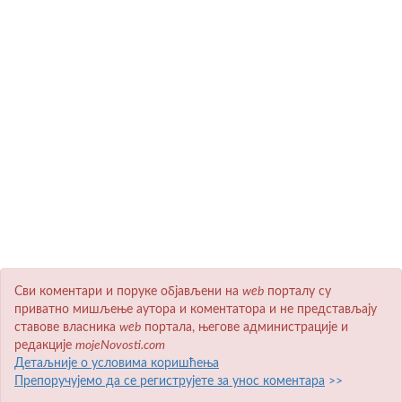
Сви коментари и поруке објављени на
wеb
порталу су
приватно мишљење аутора и коментатора и не представљају
ставове власника
wеb
портала, његове администрације и
редакције
mojeNovosti.com
Детаљније о условима коришћења
Препоручујемо да се региструјете за унос коментара
>>