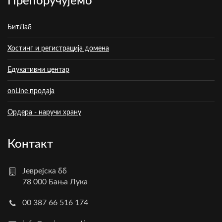
Препоручујемо
БитЛаб
Хостинг и регистрација домена
Едукативни центар
onLine продаја
Ордера - наручи храну
Контакт
Јеврејска бб
78 000 Бања Лука
00 387 66 516 174