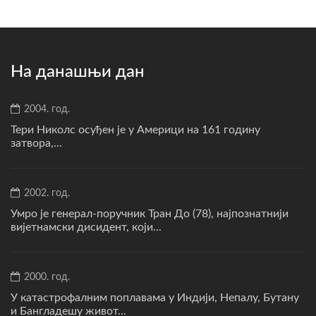
На данашњи дан
2004. год.
Тери Николс осуђен је у Америци на 161 годину
затвора,...
2002. год.
Умро је генерал-поручник Тран До (78), најпознатнији
вијетнамски дисидент, који...
2000. год.
У катастрофалним поплавама у Индији, Непалу, Бутану
и Бангладешу живот...