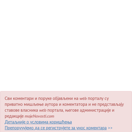
Сви коментари и поруке објављени на
wеb
порталу су
приватно мишљење аутора и коментатора и не представљају
ставове власника
wеb
портала, његове администрације и
редакције
mojeNovosti.com
Детаљније о условима коришћења
Препоручујемо да се региструјете за унос коментара
>>