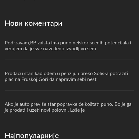
Нови коментари
Podrzavam,BB zaista ima puno neiskoriscenih potencijala i
verujem da je sve navedeno izvodljivo sem
Prodacu stan kad odem u penziju i preko Solis-a potraziti
plac na Fruskoj Gori da napravim sebi nest
Ako je auto previše star popravke će koštati puno. Bolje ga
je prodati i uzeti novi polovni. Loše je
Најпопуларније