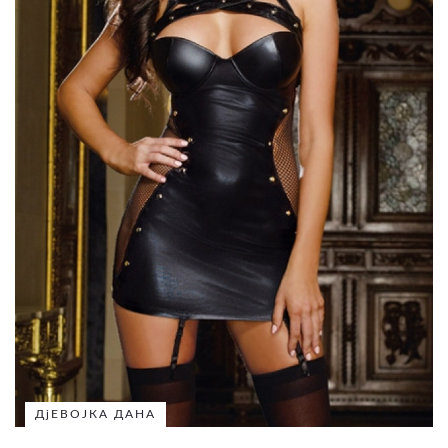
ДјЕВОЈКА ДАНА