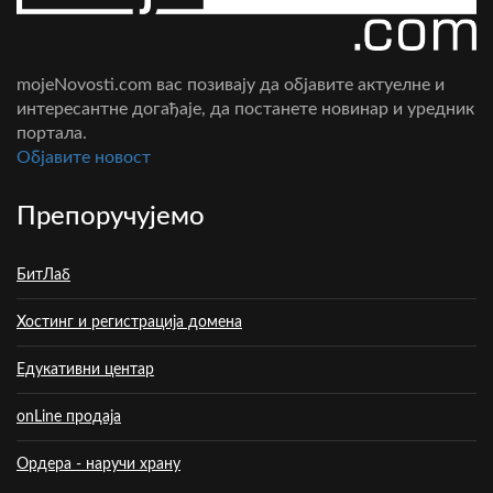
mojeNovosti.com вас позивају да објавите актуелне и
интересантне догађаје, да постанете новинар и уредник
портала.
Oбјавите новост
Препоручујемо
БитЛаб
Хостинг и регистрација домена
Едукативни центар
onLine продаја
Ордера - наручи храну