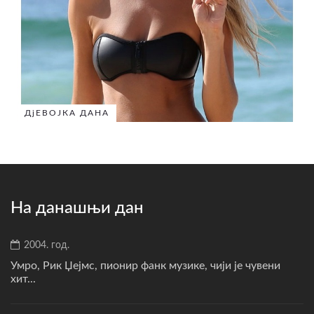
ДјЕВОЈКА ДАНА
На данашњи дан
2004. год.
Умро, Рик Џејмс, пионир фанк музике, чији је чувени
хит...