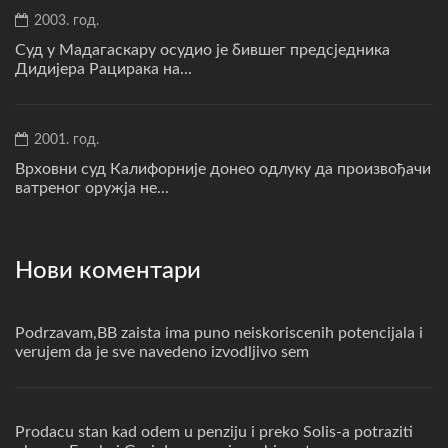
2003. год.
Суд у Мадагаскару осудио је бившег предсједника
Дидијера Рацирака на...
2001. год.
Врховни суд Калифорније донео одлуку да произвођачи
ватреног оружја не...
Нови коментари
Podrzavam,BB zaista ima puno neiskoriscenih potencijala i
verujem da je sve navedeno izvodljivo sem
Prodacu stan kad odem u penziju i preko Solis-a potraziti