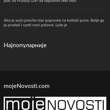
plac na Fruskoj Gori da napravim sebi nest
Ako je auto previše star popravke će koštati puno. Bolje ga
je prodati i uzeti novi polovni. Loše je
Најпопуларније
mojeNovosti.com