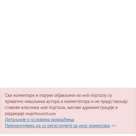
Сви коментари и поруке објављени на
wеb
порталу су
приватно мишљење аутора и коментатора и не представљају
ставове власника
wеb
портала, његове администрације и
редакције
mojeNovosti.com
Детаљније о условима коришћења
Препоручујемо да се региструјете за унос коментара
>>