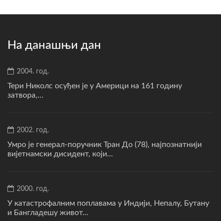
На данашњи дан
2004. год.
Тери Николс осуђен је у Америци на 161 годину
затвора,...
2002. год.
Умро је генерал-поручник Тран До (78), најпознатнији
вијетнамски дисидент, који...
2000. год.
У катастрофалним поплавама у Индији, Непалу, Бутану
и Бангладешу живот...