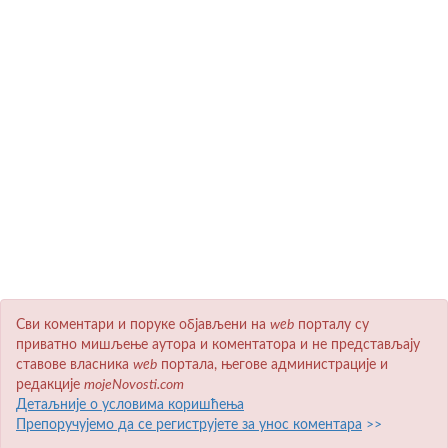
Сви коментари и поруке објављени на
wеb
порталу су
приватно мишљење аутора и коментатора и не представљају
ставове власника
wеb
портала, његове администрације и
редакције
mojeNovosti.com
Детаљније о условима коришћења
Препоручујемо да се региструјете за унос коментара
>>