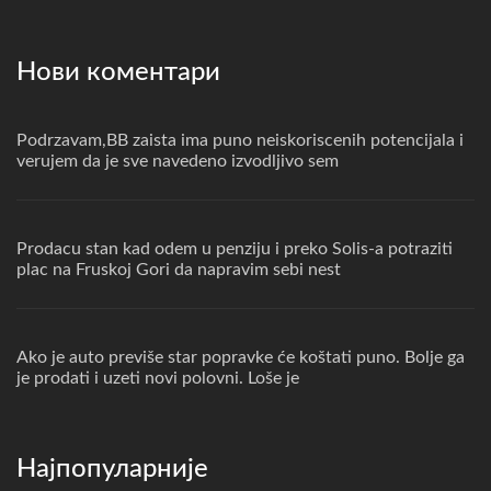
Нови коментари
Podrzavam,BB zaista ima puno neiskoriscenih potencijala i
verujem da je sve navedeno izvodljivo sem
Prodacu stan kad odem u penziju i preko Solis-a potraziti
plac na Fruskoj Gori da napravim sebi nest
Ako je auto previše star popravke će koštati puno. Bolje ga
je prodati i uzeti novi polovni. Loše je
Најпопуларније