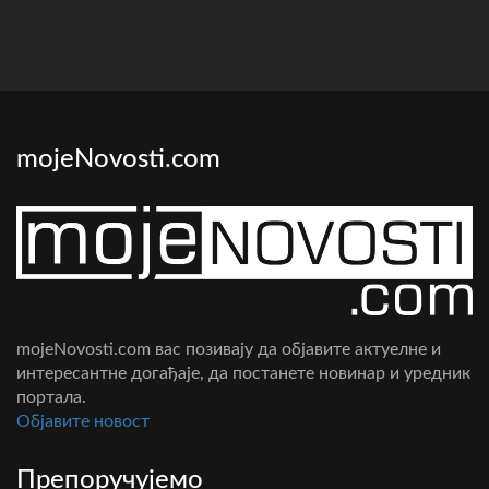
mojeNovosti.com
mojeNovosti.com вас позивају да објавите актуелне и
интересантне догађаје, да постанете новинар и уредник
портала.
Oбјавите новост
Препоручујемо