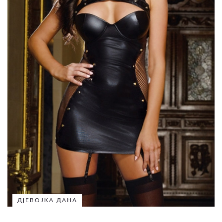
ДјЕВОЈКА ДАНА