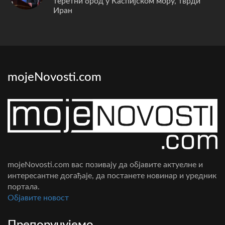
теретни брод у Каспијском мору, тврди
Иран
mojeNovosti.com
mojeNovosti.com вас позивају да објавите актуелне и
интересантне догађаје, да постанете новинар и уредник
портала.
Oбјавите новост