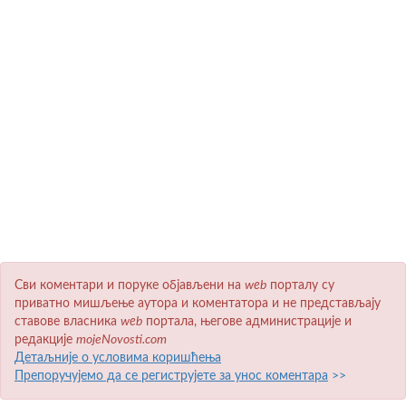
Сви коментари и поруке објављени на
wеb
порталу су
приватно мишљење аутора и коментатора и не представљају
ставове власника
wеb
портала, његове администрације и
редакције
mojeNovosti.com
Детаљније о условима коришћења
Препоручујемо да се региструјете за унос коментара
>>