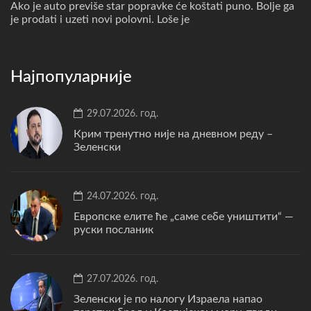
Ako je auto previše star popravke će koštati puno. Bolje ga
je prodati i uzeti novi polovni. Loše je
Најпопуларније
29.07.2026. год.
Крим тренутно није на дневном реду –
Зеленски
24.07.2026. год.
Европске елите ће „саме себе уништити“ —
руски посланик
27.07.2026. год.
Зеленски је по налогу Израела напао