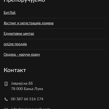
Препоручујемо
БитЛаб
Хостинг и регистрација домена
Едукативни центар
onLine продаја
Ордера - наручи храну
Контакт
Јеврејска бб
78 000 Бања Лука
00 387 66 516 174