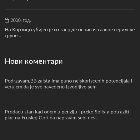
2000. год.
На Корзици убијен је из засједе оснивач главне герилске
групе...
Нови коментари
Podrzavam,BB zaista ima puno neiskoriscenih potencijala i
verujem da je sve navedeno izvodljivo sem
Prodacu stan kad odem u penziju i preko Solis-a potraziti
plac na Fruskoj Gori da napravim sebi nest