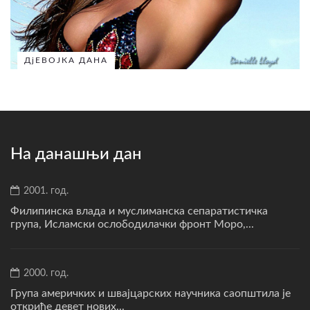
ДјЕВОЈКА ДАНА
На данашњи дан
2001. год.
Филипинска влада и муслиманска сепаратистичка
група, Исламски ослободилачки фронт Моро,...
2000. год.
Група америчких и швајцарских научника саопштила је
откриће девет нових...