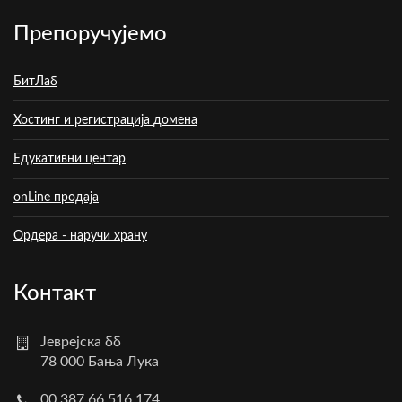
Препоручујемо
БитЛаб
Хостинг и регистрација домена
Едукативни центар
onLine продаја
Ордера - наручи храну
Контакт
Јеврејска бб
78 000 Бања Лука
00 387 66 516 174