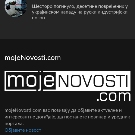
Шесторо погинуло, десетине повређених у
украјинском нападу на руски индустријски
погон
mojeNovosti.com
mojeNovosti.com вас позивају да објавите актуелне и
интересантне догађаје, да постанете новинар и уредник
портала.
Oбјавите новост