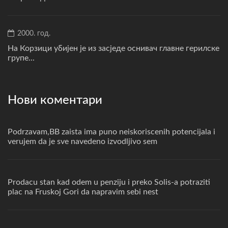
2000. год.
На Корзици убијен је из засједе оснивач главне герилске
групе...
Нови коментари
Podrzavam,BB zaista ima puno neiskoriscenih potencijala i
verujem da je sve navedeno izvodljivo sem
Prodacu stan kad odem u penziju i preko Solis-a potraziti
plac na Fruskoj Gori da napravim sebi nest