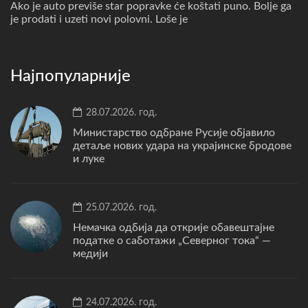
Ako je auto previše star popravke će koštati puno. Bolje ga
je prodati i uzeti novi polovni. Loše je
Најпопуларније
28.07.2026. год.
Министарство одбране Русије објавило
детаље нових удара на украјинске бродове
и луке
25.07.2026. год.
Немачка одбија да открије обавештајне
податке о саботажи „Северног тока“ —
медији
24.07.2026. год.