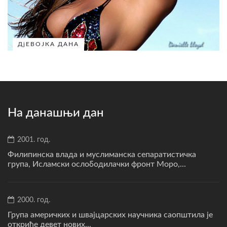
ДјЕВОЈКА ДАНА
На данашњи дан
2001. год.
Филипинска влада и муслиманска сепаратистичка
група, Исламски ослободилачки фронт Моро,...
2000. год.
Група америчких и швајцарских научника саопштила је
откриће девет нових...