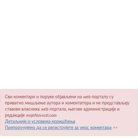
Сви коментари и поруке објављени на
wеb
порталу су
приватно мишљење аутора и коментатора и не представљају
ставове власника
wеb
портала, његове администрације и
редакције
mojeNovosti.com
Детаљније о условима коришћења
Препоручујемо да се региструјете за унос коментара
>>