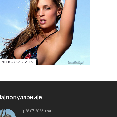
ДјЕВОЈКА ДАНА
ајпопуларније
28.07.2026. год.