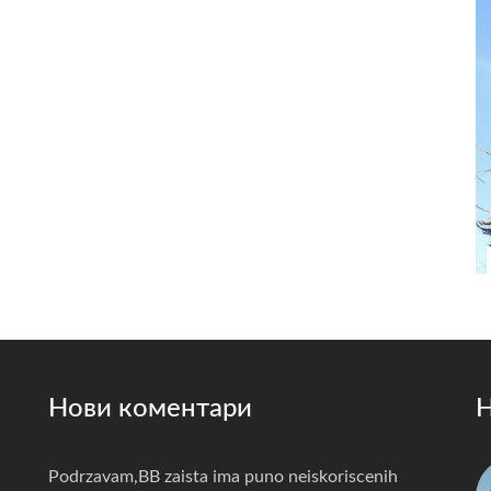
Нови коментари
Н
Podrzavam,BB zaista ima puno neiskoriscenih