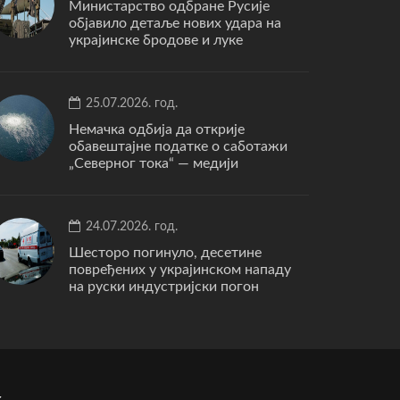
Министарство одбране Русије
објавило детаље нових удара на
украјинске бродове и луке
25.07.2026. год.
Немачка одбија да открије
обавештајне податке о саботажи
„Северног тока“ — медији
24.07.2026. год.
Шесторо погинуло, десетине
повређених у украјинском нападу
на руски индустријски погон