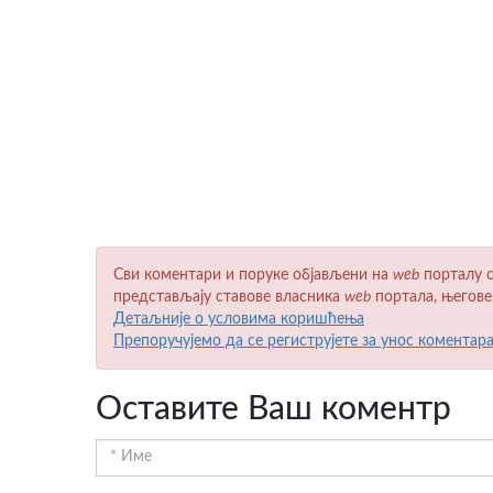
Сви коментари и поруке објављени на
wеb
порталу с
представљају ставове власника
wеb
портала, његове
Детаљније о условима коришћења
Препоручујемо да се региструјете за унос коментар
Оставите Ваш коментр