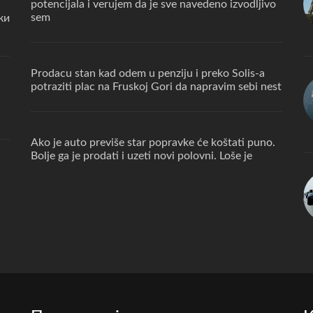
potencijala i verujem da je sve navedeno izvodljivo
sem
ки
Prodacu stan kad odem u penziju i preko Solis-a
potraziti plac na Fruskoj Gori da napravim sebi nest
Ako je auto previše star popravke će koštati puno.
Bolje ga je prodati i uzeti novi polovni. Loše je