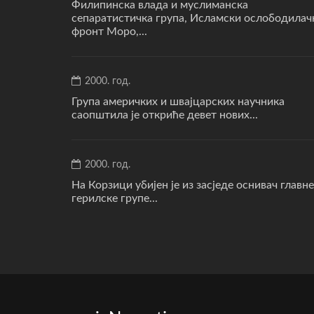
Филипинска влада и муслиманска
сепаратистичка група, Исламски ослободилач
фронт Моро,...
2000. год.
Група америчких и швајцарских научника
саопштила је откриће девет нових...
2000. год.
На Корзици убијен је из засједе оснивач главне
герилске групе...