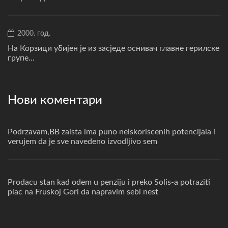
2000. год.
На Корзици убијен је из засједе оснивач главне герилске
групе...
Нови коментари
Podrzavam,BB zaista ima puno neiskoriscenih potencijala i
verujem da je sve navedeno izvodljivo sem
Prodacu stan kad odem u penziju i preko Solis-a potraziti
plac na Fruskoj Gori da napravim sebi nest