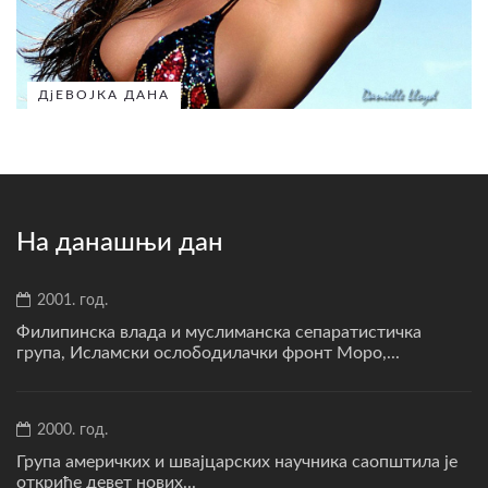
ДјЕВОЈКА ДАНА
На данашњи дан
2001. год.
Филипинска влада и муслиманска сепаратистичка
група, Исламски ослободилачки фронт Моро,...
2000. год.
Група америчких и швајцарских научника саопштила је
откриће девет нових...