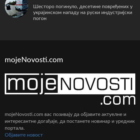
Шесторо погинуло, десетине повређених у
украјинском нападу на руски индустријски
погон
mojeNovosti.com
mojeNovosti.com вас позивају да објавите актуелне и
интересантне догађаје, да постанете новинар и уредник
портала.
Oбјавите новост