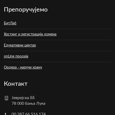
Препоручујемо
БитЛаб
Хостинг и регистрација домена
Едукативни центар
onLine продаја
Ордера - наручи храну
Контакт
Јеврејска бб
78 000 Бања Лука
00 387 66 516 174