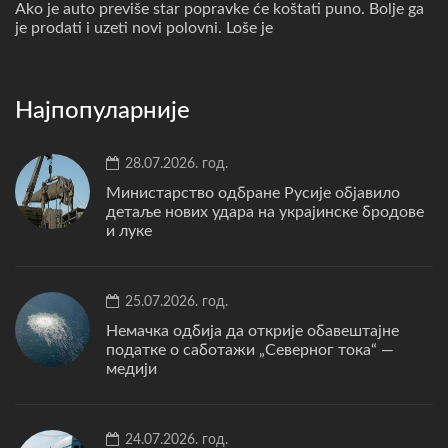
Ako je auto previše star popravke će koštati puno. Bolje ga
je prodati i uzeti novi polovni. Loše je
Најпопуларније
28.07.2026. год.
Министарство одбране Русије објавило
детаље нових удара на украјинске бродове
и луке
25.07.2026. год.
Немачка одбија да открије обавештајне
податке о саботажи „Северног тока“ —
медији
24.07.2026. год.