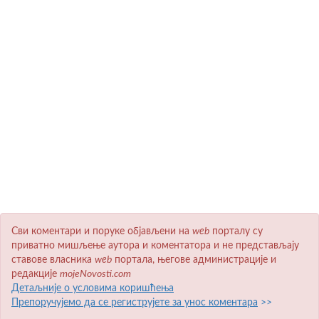
Сви коментари и поруке објављени на
wеb
порталу су
приватно мишљење аутора и коментатора и не представљају
ставове власника
wеb
портала, његове администрације и
редакције
mojeNovosti.com
Детаљније о условима коришћења
Препоручујемо да се региструјете за унос коментара
>>