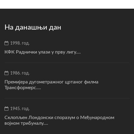
На данашњи дан
1998. год.
КФК Раднички улази у прву лигу....
1986. год.
Премијера дугометражног цртаног филма
Трансформерс....
1945. год.
Склопљен Лондонски споразум о Међународном
војном трибуналу....