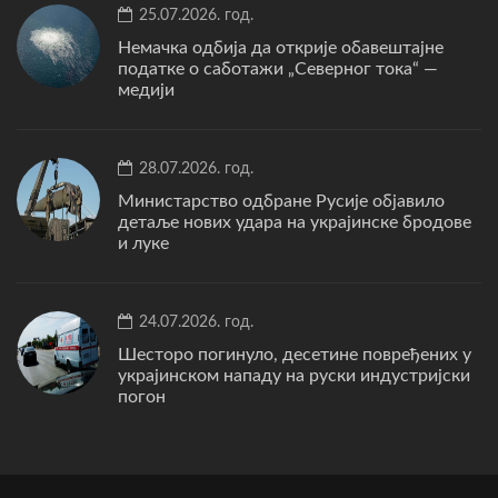
25.07.2026. год.
Немачка одбија да открије обавештајне
податке о саботажи „Северног тока“ —
медији
28.07.2026. год.
Министарство одбране Русије објавило
детаље нових удара на украјинске бродове
и луке
24.07.2026. год.
Шесторо погинуло, десетине повређених у
украјинском нападу на руски индустријски
погон