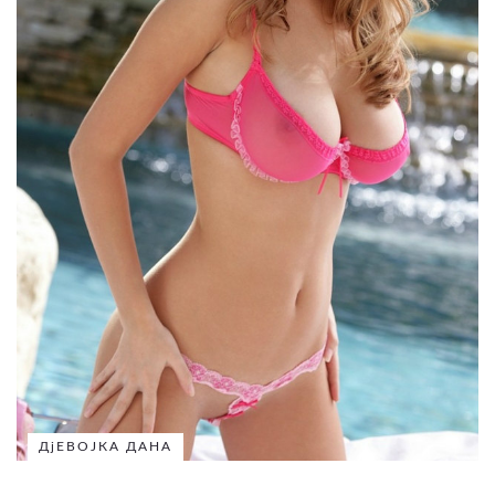
ДјЕВОЈКА ДАНА