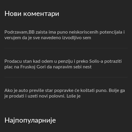
Нови коментари
Podrzavam,BB zaista ima puno neiskoriscenih potencijala i
verujem da je sve navedeno izvodljivo sem
Prodacu stan kad odem u penziju i preko Solis-a potraziti
plac na Fruskoj Gori da napravim sebi nest
Ako je auto previše star popravke će koštati puno. Bolje ga
je prodati i uzeti novi polovni. Loše je
Најпопуларније