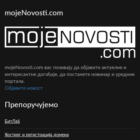
mojeNovosti.com
mojeNovosti.com вас позивају да објавите актуелне и
интересантне догађаје, да постанете новинар и уредник
портала.
Oбјавите новост
Препоручујемо
БитЛаб
Хостинг и регистрација домена