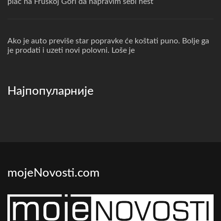
plac na Fruskoj Gori da napravim sebi nest
Ako je auto previše star popravke će koštati puno. Bolje ga
je prodati i uzeti novi polovni. Loše je
Најпопуларније
mojeNovosti.com