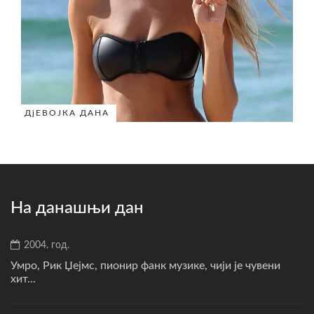
ДјЕВОЈКА ДАНА
На данашњи дан
2004. год.
Умро, Рик Џејмс, пионир фанк музике, чији је чувени
хит...