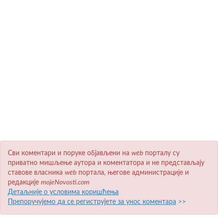
Сви коментари и поруке објављени на
wеb
порталу су
приватно мишљење аутора и коментатора и не представљају
ставове власника
wеb
портала, његове администрације и
редакције
mojeNovosti.com
Детаљније о условима коришћења
Препоручујемо да се региструјете за унос коментара
>>