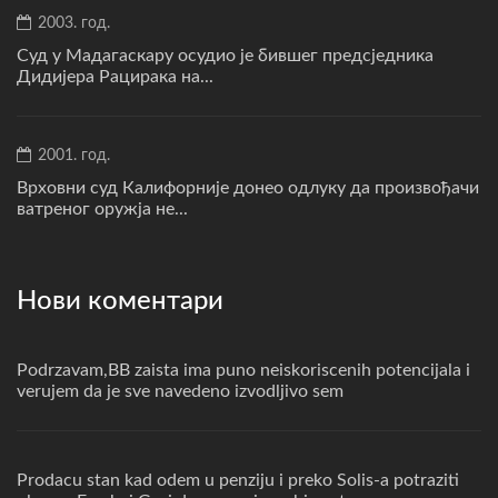
2003. год.
Суд у Мадагаскару осудио је бившег предсједника
Дидијера Рацирака на...
2001. год.
Врховни суд Калифорније донео одлуку да произвођачи
ватреног оружја не...
Нови коментари
Podrzavam,BB zaista ima puno neiskoriscenih potencijala i
verujem da je sve navedeno izvodljivo sem
Prodacu stan kad odem u penziju i preko Solis-a potraziti