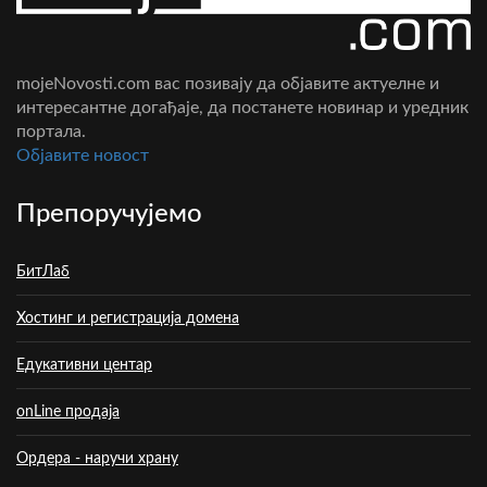
mojeNovosti.com вас позивају да објавите актуелне и
интересантне догађаје, да постанете новинар и уредник
портала.
Oбјавите новост
Препоручујемо
БитЛаб
Хостинг и регистрација домена
Едукативни центар
onLine продаја
Ордера - наручи храну