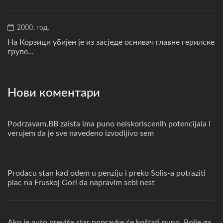
2000. год.
На Корзици убијен је из засједе оснивач главне герилске
групе...
Нови коментари
Podrzavam,BB zaista ima puno neiskoriscenih potencijala i
verujem da je sve navedeno izvodljivo sem
Prodacu stan kad odem u penziju i preko Solis-a potraziti
plac na Fruskoj Gori da napravim sebi nest
Ako je auto previše star popravke će koštati puno. Bolje ga