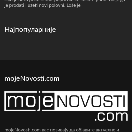
je prodati i uzeti novi polovni. Loše je
Најпопуларније
mojeNovosti.com
mojeNovosti.com вас позивају да објавите актуелне и