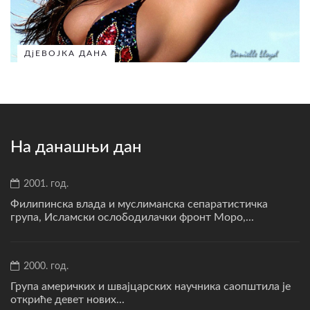
ДјЕВОЈКА ДАНА
На данашњи дан
2001. год.
Филипинска влада и муслиманска сепаратистичка
група, Исламски ослободилачки фронт Моро,...
2000. год.
Група америчких и швајцарских научника саопштила је
откриће девет нових...