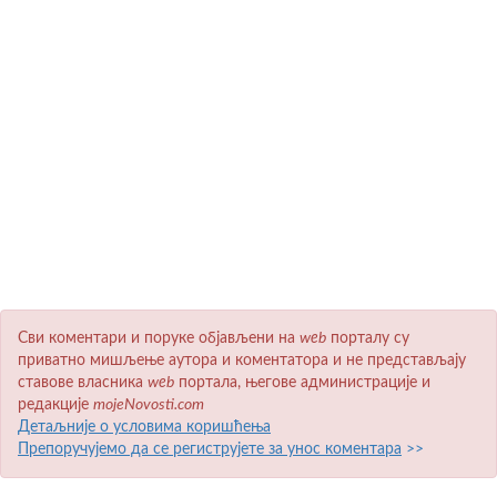
Сви коментари и поруке објављени на
wеb
порталу су
приватно мишљење аутора и коментатора и не представљају
ставове власника
wеb
портала, његове администрације и
редакције
mojeNovosti.com
Детаљније о условима коришћења
Препоручујемо да се региструјете за унос коментара
>>