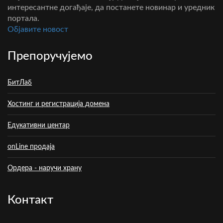
интересантне догађаје, да постанете новинар и уредник
портала.
Oбјавите новост
Препоручујемо
БитЛаб
Хостинг и регистрација домена
Едукативни центар
onLine продаја
Ордера - наручи храну
Контакт