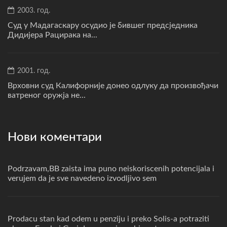
2003. год.
Суд у Мадагаскару осудио је бившег предсједника
Дидијера Рацирака на...
2001. год.
Врховни суд Калифорније донео одлуку да произвођачи
ватреног оружја не...
Нови коментари
Podrzavam,BB zaista ima puno neiskoriscenih potencijala i
verujem da je sve navedeno izvodljivo sem
Prodacu stan kad odem u penziju i preko Solis-a potraziti