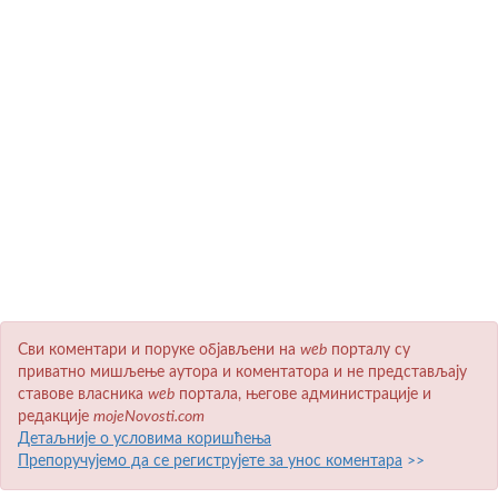
Сви коментари и поруке објављени на
wеb
порталу су
приватно мишљење аутора и коментатора и не представљају
ставове власника
wеb
портала, његове администрације и
редакције
mojeNovosti.com
Детаљније о условима коришћења
Препоручујемо да се региструјете за унос коментара
>>