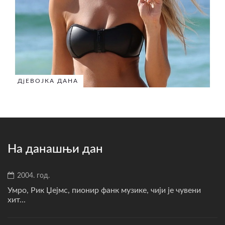
ДјЕВОЈКА ДАНА
На данашњи дан
2004. год.
Умро, Рик Џејмс, пионир фанк музике, чији је чувени
хит...