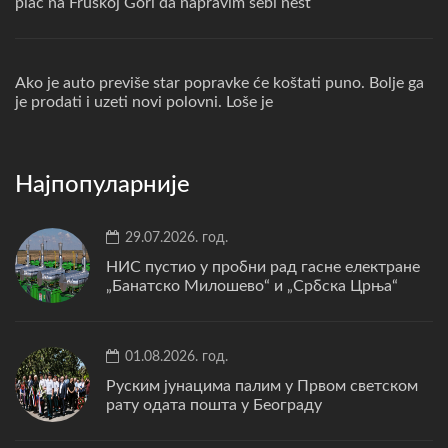
plac na Fruskoj Gori da napravim sebi nest
Ako je auto previše star popravke će koštati puno. Bolje ga
je prodati i uzeti novi polovni. Loše je
Најпопуларније
29.07.2026. год.
НИС пустио у пробни рад гасне електране
„Банатско Милошево“ и „Србска Црња“
01.08.2026. год.
Руским јунацима палим у Првом светском
рату одата пошта у Београду