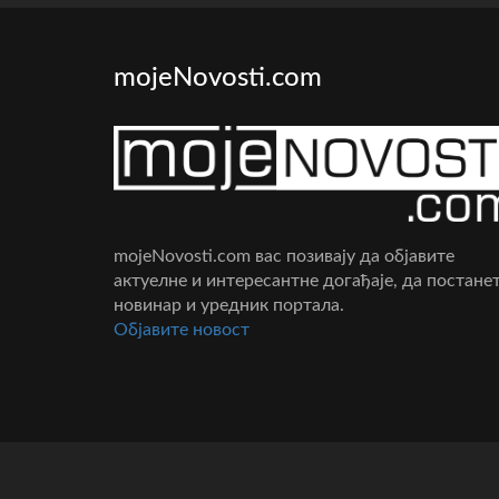
mojeNovosti.com
mojeNovosti.com вас позивају да објавите
актуелне и интересантне догађаје, да постане
новинар и уредник портала.
Oбјавите новост