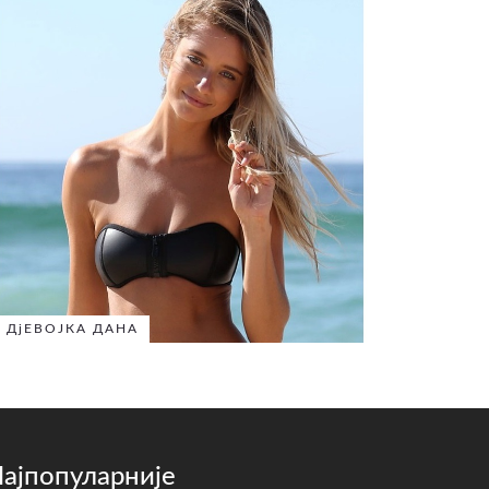
ДјЕВОЈКА ДАНА
ајпопуларније