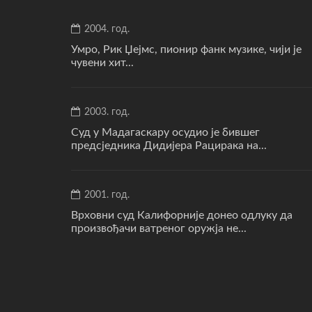
2004. год.
Умро, Рик Џејмс, пионир фанк музике, чији је
чувени хит...
2003. год.
Суд у Мадагаскару осудио је бившег
предсједника Дидијера Рацирака на...
2001. год.
Врховни суд Калифорније донео одлуку да
произвођачи ватреног оружја не...