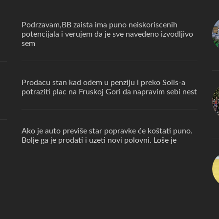
Podrzavam,BB zaista ima puno neiskoriscenih
potencijala i verujem da je sve navedeno izvodljivo
sem
Prodacu stan kad odem u penziju i preko Solis-a
potraziti plac na Fruskoj Gori da napravim sebi nest
Ako je auto previše star popravke će koštati puno.
Bolje ga je prodati i uzeti novi polovni. Loše je