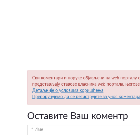
Сви коментари и поруке објављени на
wеb
порталу с
представљају ставове власника
wеb
портала, његове
Детаљније о условима коришћења
Препоручујемо да се региструјете за унос коментар
Оставите Ваш коментр