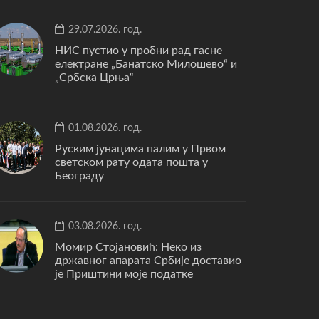
29.07.2026. год.
НИС пустио у пробни рад гасне
електране „Банатско Милошево“ и
„Србска Црња“
01.08.2026. год.
Руским јунацима палим у Првом
светском рату одата пошта у
Београду
03.08.2026. год.
Момир Стојановић: Неко из
државног апарата Србије доставио
је Приштини моје податке