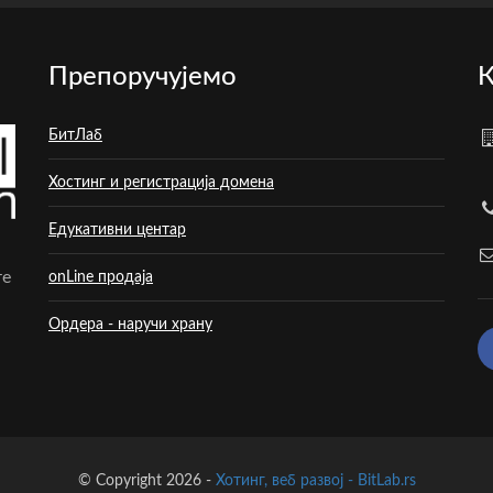
Препоручујемо
К
БитЛаб
Хостинг и регистрација домена
Едукативни центар
те
onLine продаја
Ордера - наручи храну
© Copyright 2026 -
Хотинг, веб развој - BitLab.rs