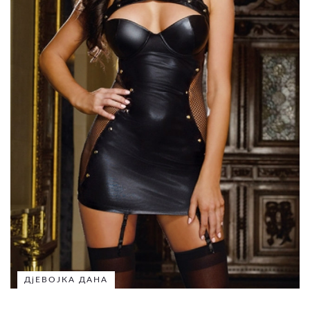
ДјЕВОЈКА ДАНА