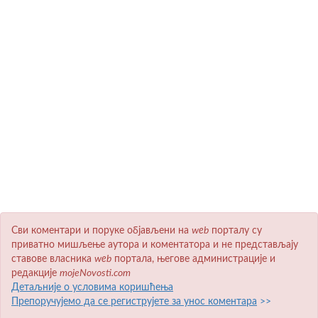
Сви коментари и поруке објављени на
wеb
порталу су
приватно мишљење аутора и коментатора и не представљају
ставове власника
wеb
портала, његове администрације и
редакције
mojeNovosti.com
Детаљније о условима коришћења
Препоручујемо да се региструјете за унос коментара
>>