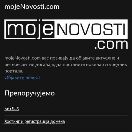
mojeNovosti.com
mojeNovosti.com вас позивају да објавите актуелне и
интересантне догађаје, да постанете новинар и уредник
портала.
Oбјавите новост
Препоручујемо
БитЛаб
Хостинг и регистрација домена