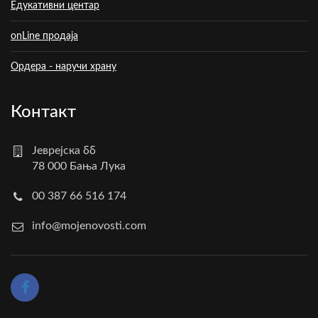
Едукативни центар
onLine продаја
Ордера - наручи храну
Контакт
Јеврејска бб
78 000 Бања Лука
00 387 66 516 174
info@mojenovosti.com