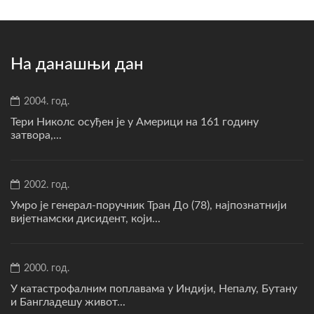
На данашњи дан
2004. год.
Тери Николс осуђен је у Америци на 161 годину
затвора,...
2002. год.
Умро је генерал-поручник Тран До (78), најпознатнији
вијетнамски дисидент, који...
2000. год.
У катастрофалним поплавама у Индији, Непалу, Бутану
и Бангладешу живот...