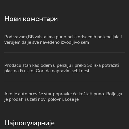
Нови коментари
Podrzavam,BB zaista ima puno neiskoriscenih potencijala i
verujem da je sve navedeno izvodljivo sem
Prodacu stan kad odem u penziju i preko Solis-a potraziti
plac na Fruskoj Gori da napravim sebi nest
Ako je auto previše star popravke će koštati puno. Bolje ga
je prodati i uzeti novi polovni. Loše je
Најпопуларније