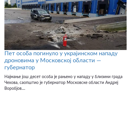
Пет особа погинуло у украјинском нападу
дроновима у Московској области —
губернатор
Најмање још десет особа је рањено у нападу у близини града
Чехова, саопштио је губернатор Московске области Андреј
Воробјов....