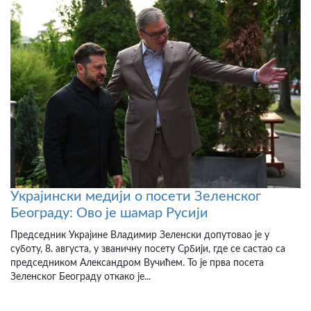
Украјински медији о посети Зеленског
Београду: Ово је шамар Русији
Председник Украјине Владимир Зеленски допутовао је у
суботу, 8. августа, у званичну посету Србији, где се састао са
председником Александром Вучићем. То је прва посета
Зеленског Београду откако је...