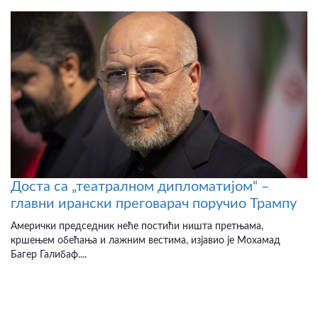
Доста са „театралном дипломатијом“ –
главни ирански преговарач поручио Трампу
Амерички председник неће постићи ништа претњама,
кршењем обећања и лажним вестима, изјавио је Мохамад
Багер Галибаф....