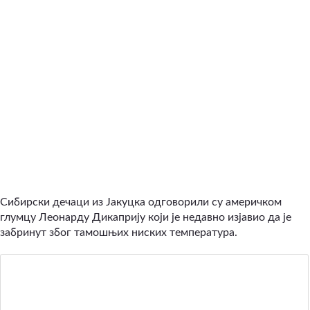
Сибирски дечаци из Јакуцка одговорили су америчком
глумцу Леонарду Дикаприју који је недавно изјавио да је
забринут због тамошњих ниских температура.