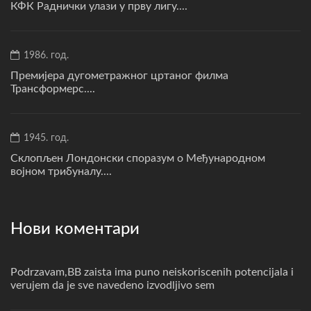
КФК Раднички улази у прву лигу....
1986. год.
Премијера дугометражног цртаног филма
Трансформерс....
1945. год.
Склопљен Лондонски споразум о Међународном
војном трибуналу....
Нови коментари
Podrzavam,BB zaista ima puno neiskoriscenih potencijala i
verujem da je sve navedeno izvodljivo sem