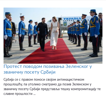
Протест поводом позивања Зеленског у
званичну посету Србији
Србија се с правом поноси својом антинацистичком
прошлошћу, па утолико сматрамо да позив Зеленском у
званичну посету Србији представља тешку компромитацију те
славне прошлости ...