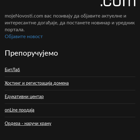
mojeNovosti.com вас позивају да објавите актуелне и
интересантне догађаје, да постанете новинар и уредник
портала.
Oбјавите новост
Препоручујемо
БитЛаб
Хостинг и регистрација домена
Едукативни центар
onLine продаја
Ордера - наручи храну