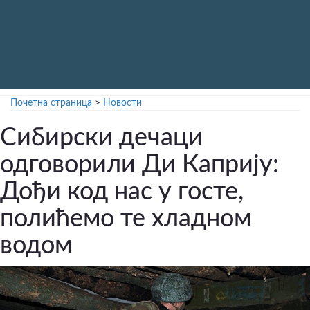
Почетна страница
>
Новости
Сибирски дечаци
одговорили Ди Каприју:
Дођи код нас у госте,
полићемо те хладном
водом