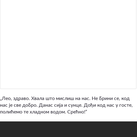
„Лео, здраво. Хвала што мислиш на нас. Не брини се, код
нас је све добро. Данас сија и сунце. Дођи код нас у госте,
полићемо те хладном водом. Срећно!”