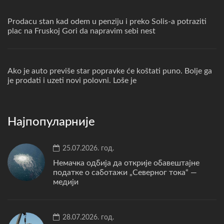
Prodacu stan kad odem u penziju i preko Solis-a potraziti
plac na Fruskoj Gori da napravim sebi nest
Ako je auto previše star popravke će koštati puno. Bolje ga
je prodati i uzeti novi polovni. Loše je
Најпопуларније
25.07.2026. год.
Немачка одбија да открије обавештајне
податке о саботажи „Северног тока“ —
медији
28.07.2026. год.