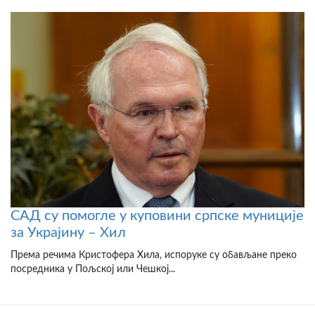
САД су помогле у куповини српске муниције
за Украјину – Хил
Према речима Кристофера Хила, испоруке су обављане преко
посредника у Пољској или Чешкој...