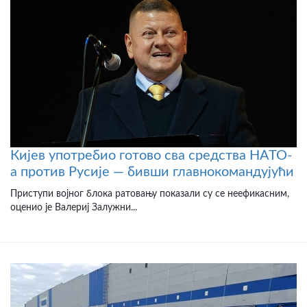
Кијев употребио готово сва средства НАТО-
а против Русије — бивши главнокомандујући
Приступи војног блока ратовању показали су се неефикасним,
оценио је Валериј Залужни...