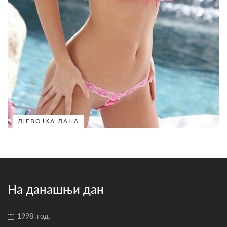
ДјЕВОЈКА ДАНА
На данашњи дан
1998. год.