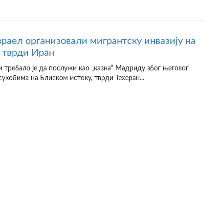
раел организовали мигрантску инвазију на
 тврди Иран
и требало је да послужи као „казна“ Мадриду због његовог
сукобима на Блиском истоку, тврди Техеран...