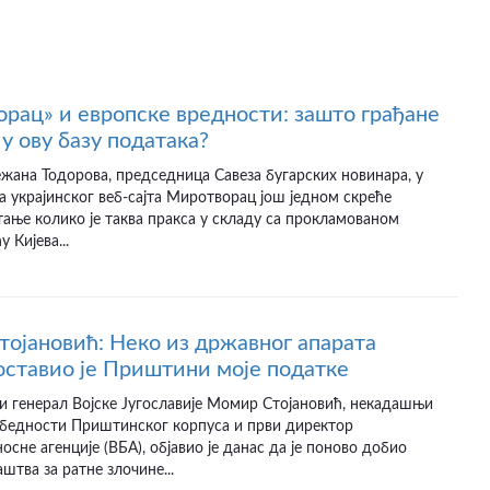
рац» и европске вредности: зашто грађане
у ову базу података?
ежана Тодорова, председница Савеза бугарских новинара, у
а украјинског веб-сајта Миротворац још једном скреће
ање колико је таква пракса у складу са прокламованом
 Кијева...
ојановић: Неко из државног апарата
оставио је Приштини моје податке
и генерал Војске Југославије Момир Стојановић, некадашњи
збедности Приштинског корпуса и први директор
осне агенције (ВБА), објавио је данас да је поново добио
штва за ратне злочине...