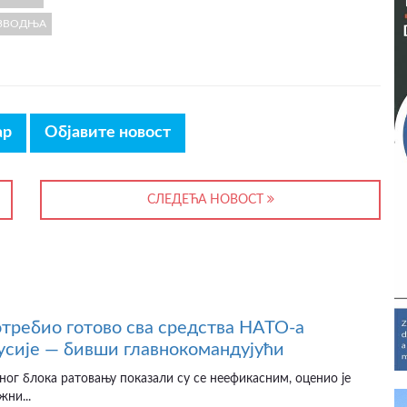
ЗВОДЊА
ар
Објавите новост
СЛЕДЕЋА НОВОСТ
отребио готово сва средства НАТО-а
усије — бивши главнокомандујући
ног блока ратовању показали су се неефикасним, оценио је
жни...