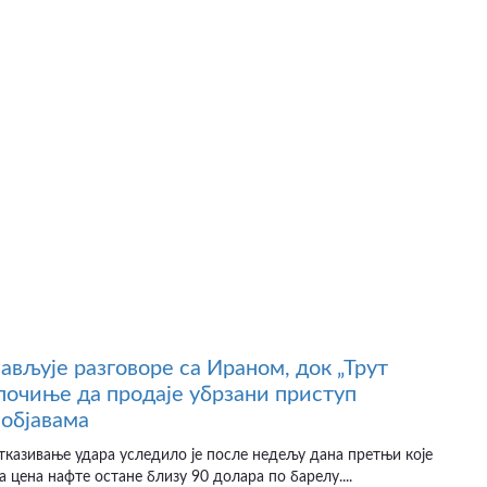
јављује разговоре са Ираном, док „Трут
почиње да продаје убрзани приступ
објавама
казивање удара уследило је после недељу дана претњи које
а цена нафте остане близу 90 долара по барелу....