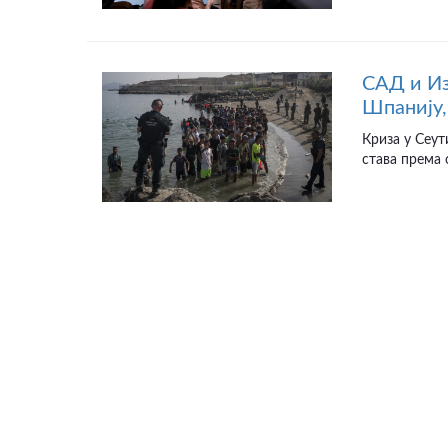
САД и Из
Шпанију,
Криза у Сеут
става према 