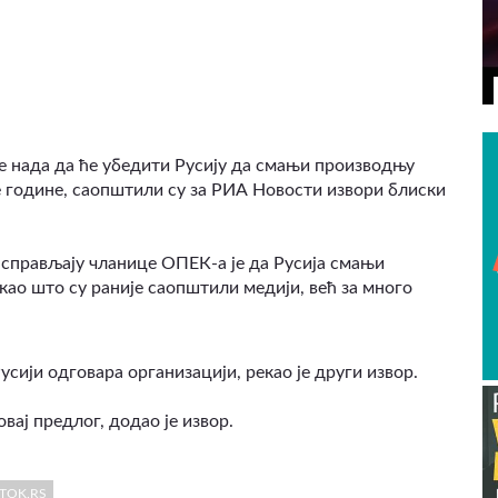
ВИДЕО
е нада да ће убедити Русију да смањи производњу
е године, саопштили су за РИА Новости извори блиски
расправљају чланице ОПЕК-а је да Русија смањи
као што су раније саопштили медији, већ за много
ији одговара организацији, рекао је други извор.
вај предлог, додао је извор.
TOK.RS