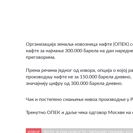
ВИДЕО
Организација земаља-извозница нафте (ОПЕК) с
нафте за најмање 300.000 барела на дан наредн
преговорима.
Према речима једног од извора, опција о којој 
производњу нафте не за 150.000 барела дневно, 
значајнију цифру од 300.000 барела дневно.
Чак и постепено смањење нивоа производње у Рус
Тренутно ОПЕК и даље чека одговор Москве на о
ИЗВОР
ФОТО: © РИА НОВОСТИ / ВИТАЛИЙ ТИМКИВ/ VOS