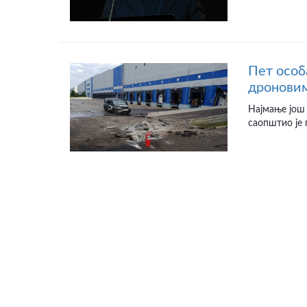
Пет особ
дроновим
Најмање још 
саопштио је 