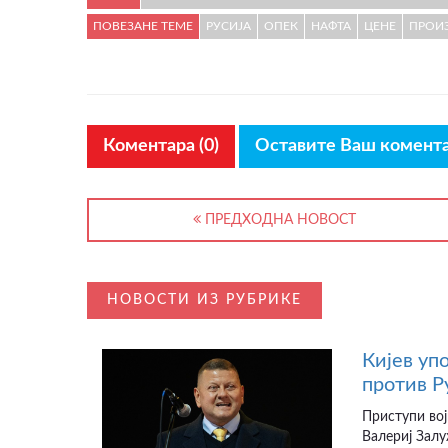
ПОВЕЗАНЕ ТЕМЕ
РУСИЈА
ОПЕК
НАФТА
ЦЕНЕ
ПРОИ
Коментара (0)
Оставите Ваш комент
ПРЕДХОДНА НОВОСТ
НОВОСТИ ИЗ РУБРИКЕ
Кијев уп
против Р
Приступи вој
Валериј Залу