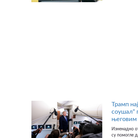
Трамп на
соушал“ 
његовим 
Изненадно от
су помогле д