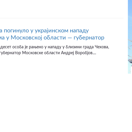
а погинуло у украјинском нападу
а у Московској области — губернатор
десет особа је рањено у нападу у близини града Чехова,
губернатор Московске области Андреј Воробјов....