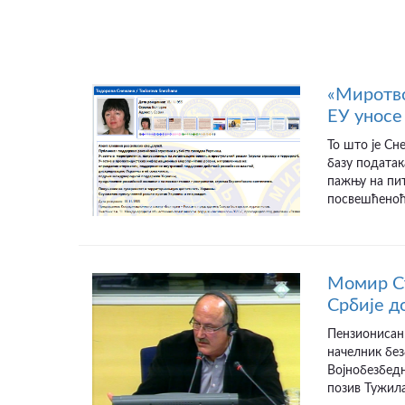
«Миротво
ЕУ уносе 
То што је Сн
базу податак
пажњу на пит
посвешћеноћу
Момир Ст
Србије д
Пензионисан
начелник бе
Војнобезбедн
позив Тужила