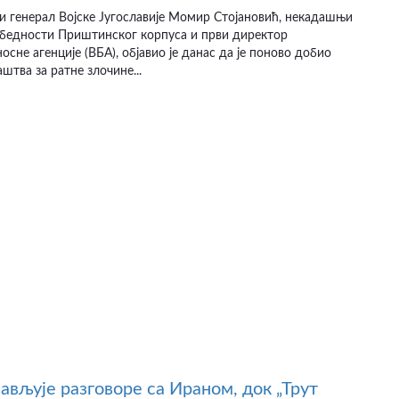
и генерал Војске Југославије Момир Стојановић, некадашњи
збедности Приштинског корпуса и први директор
осне агенције (ВБА), објавио је данас да је поново добио
штва за ратне злочине...
јављује разговоре са Ираном, док „Трут