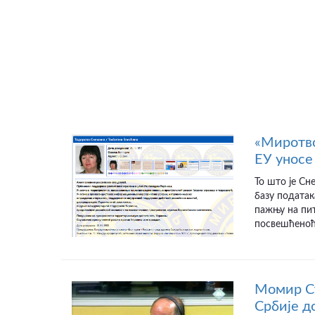
«Миротво
ЕУ уносе 
То што је Сн
базу податак
пажњу на пит
посвешћеноћу
Момир Ст
Србије д