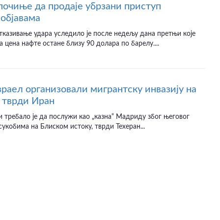
почиње да продаје убрзани приступ
објавама
казивање удара уследило је после недељу дана претњи које
а цена нафте остане близу 90 долара по барелу....
раел организовали мигрантску инвазију на
 тврди Иран
и требало је да послужи као „казна“ Мадриду због његовог
сукобима на Блиском истоку, тврди Техеран...