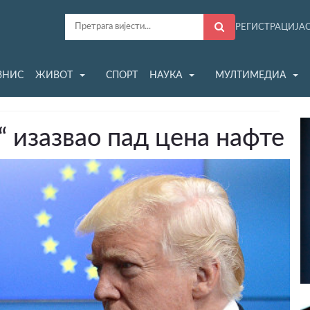
РЕГИСТРАЦИЈА
ЗНИС
ЖИВОТ
СПОРТ
НАУКА
МУЛТИМЕДИА
“ изазвао пад цена нафте