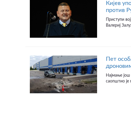
Кијев уп
против Р
Приступи вој
Валериј Залу
Пет особ
дроновим
Најмање још 
саопштио је 