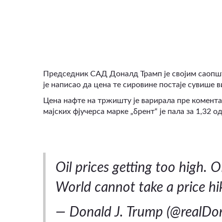
ВИДЕО
Председник САД Доналд Трамп је својим саопшт
је написао да цена те сировине постаје сувише в
Цена нафте на тржишту је варирала пре комента
мајских фјучерса марке „брент“ је пала за 1,32 о
Oil prices getting too high. O
World cannot take a price hike
— Donald J. Trump (@realD