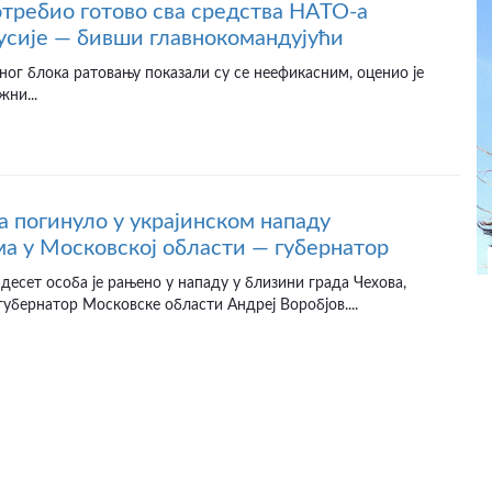
отребио готово сва средства НАТО-а
усије — бивши главнокомандујући
ног блока ратовању показали су се неефикасним, оценио је
жни...
а погинуло у украјинском нападу
а у Московској области — губернатор
десет особа је рањено у нападу у близини града Чехова,
губернатор Московске области Андреј Воробјов....