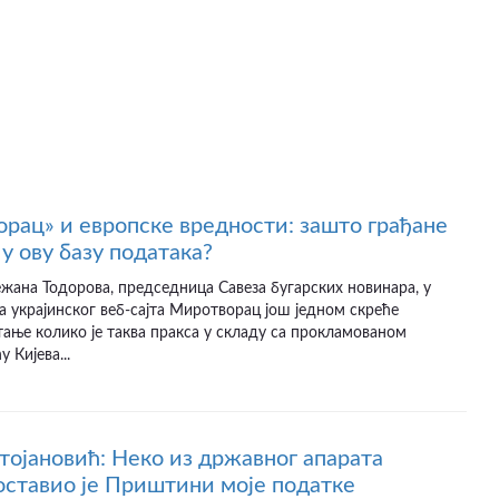
рац» и европске вредности: зашто грађане
у ову базу података?
ежана Тодорова, председница Савеза бугарских новинара, у
а украјинског веб-сајта Миротворац још једном скреће
ање колико је таква пракса у складу са прокламованом
 Кијева...
ојановић: Неко из државног апарата
оставио је Приштини моје податке