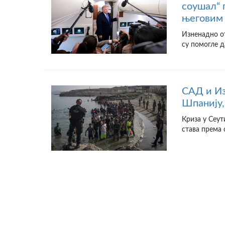
соушал“ 
његовим 
Изненадно от
су помогле д
САД и Из
Шпанију,
Криза у Сеут
става према 