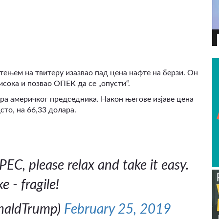
ВИДЕО
ењем на твитеру изазвао пад цена нафте на берзи. Он
исока и позвао ОПЕК да се „опусти“.
ра америчког председника. Након његове изјаве цена
дсто, на 66,33 долара.
PEC, please relax and take it easy.
 - fragile!
onaldTrump)
February 25, 2019