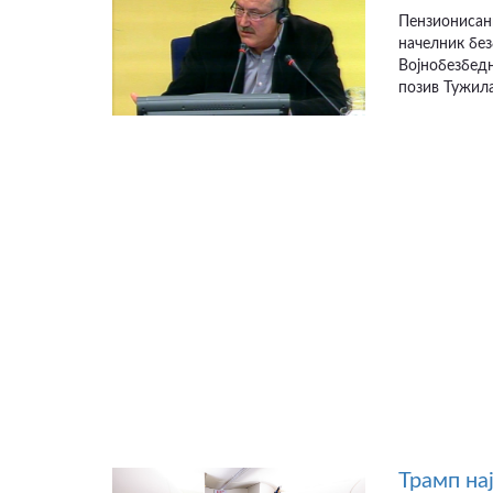
Пензионисан
начелник бе
Војнобезбедн
позив Тужила
Трамп на