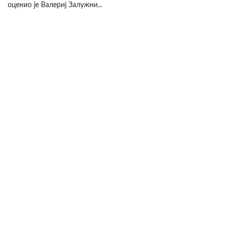
оценио је Валериј Залужни...