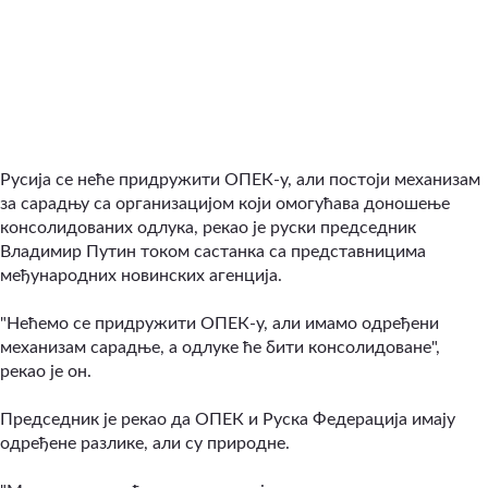
Русија се неће придружити ОПЕК-у, али постоји механизам
за сарадњу са организацијом који омогућава доношење
консолидованих одлука, рекао је руски председник
Владимир Путин током састанка са представницима
међународних новинских агенција.
"Нећемо се придружити ОПЕК-у, али имамо одређени
механизам сарадње, а одлуке ће бити консолидоване",
рекао је он.
Председник је рекао да ОПЕК и Руска Федерација имају
одређене разлике, али су природне.