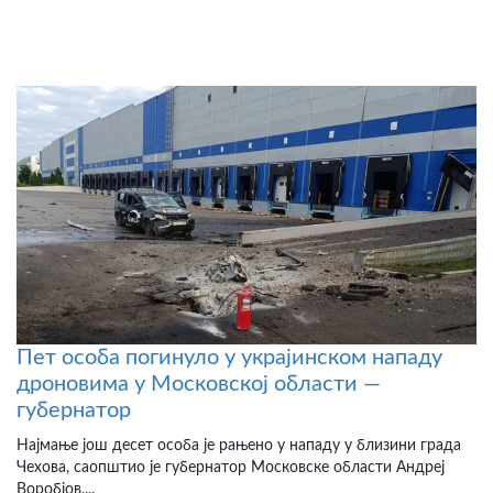
Пет особа погинуло у украјинском нападу
дроновима у Московској области —
губернатор
Најмање још десет особа је рањено у нападу у близини града
Чехова, саопштио је губернатор Московске области Андреј
Воробјов....