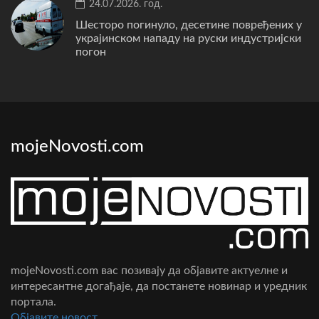
24.07.2026. год.
Шесторо погинуло, десетине повређених у
украјинском нападу на руски индустријски
погон
mojeNovosti.com
mojeNovosti.com вас позивају да објавите актуелне и
интересантне догађаје, да постанете новинар и уредник
портала.
Oбјавите новост