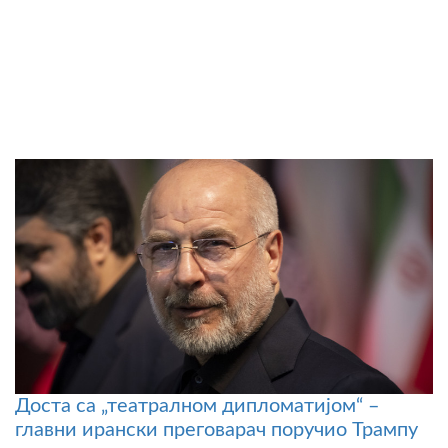
Доста са „театралном дипломатијом“ –
главни ирански преговарач поручио Трампу