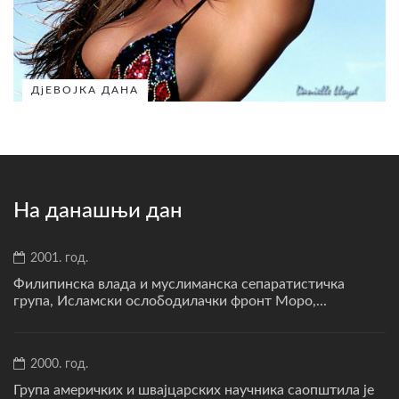
ДјЕВОЈКА ДАНА
На данашњи дан
2001. год.
Филипинска влада и муслиманска сепаратистичка
група, Исламски ослободилачки фронт Моро,...
2000. год.
Група америчких и швајцарских научника саопштила је