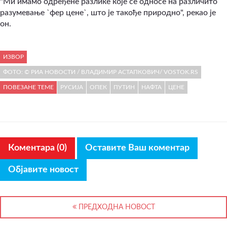
"Ми имамо одређене разлике које се односе на различито
разумевање `фер цене`, што је такође природно", рекао је
он.
ИЗВОР
ФОТО: © РИА НОВОСТИ / ВЛАДИМИР АСТАПКОВИЧ/ VOSTOK.RS
ПОВЕЗАНЕ ТЕМЕ
РУСИЈА
ОПЕК
ПУТИН
НАФТА
ЦЕНЕ
Коментара (0)
Оставите Ваш коментар
Објавите новост
ПРЕДХОДНА НОВОСТ