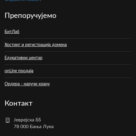
Препоручујемо
БитЛаб
Хостинг и регистрација домена
Едукативни центар
onLine продаја
Ордера - наручи храну
Контакт
Јеврејска бб
78 000 Бања Лука