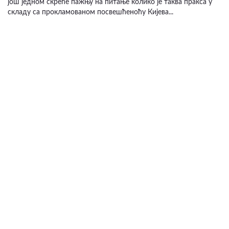
још једном скреће пажњу на питање колико је таква пракса у
складу са прокламованом посвешћеноћу Кијева...