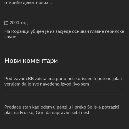
откриће девет нових...
2000. год.
На Корзици убијен је из засједе оснивач главне герилске
групе...
Нови коментари
Podrzavam,BB zaista ima puno neiskoriscenih potencijala i
verujem da je sve navedeno izvodljivo sem
Prodacu stan kad odem u penziju i preko Solis-a potraziti
plac na Fruskoj Gori da napravim sebi nest