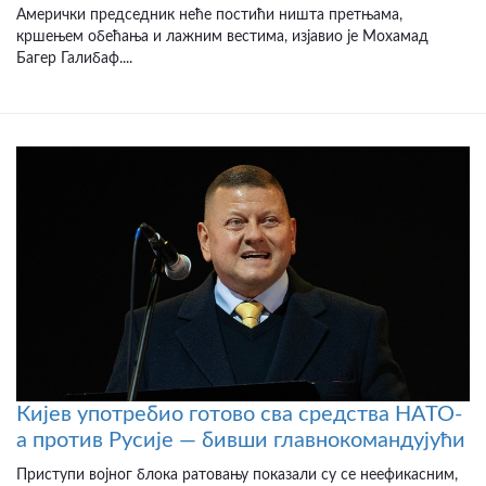
Амерички председник неће постићи ништа претњама,
кршењем обећања и лажним вестима, изјавио је Мохамад
Багер Галибаф....
Кијев употребио готово сва средства НАТО-
а против Русије — бивши главнокомандујући
Приступи војног блока ратовању показали су се неефикасним,