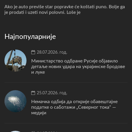
Ako je auto previše star popravke će koštati puno. Bolje ga
je prodati i uzeti novi polovni. Loše je
Најпопуларније
28.07.2026. год.
Министарство одбране Русије објавило
детаље нових удара на украјинске бродове
и луке
25.07.2026. год.
Немачка одбија да открије обавештајне
податке о саботажи „Северног тока“ —
медији