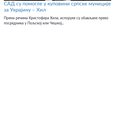
САД су помогле у куповини српске муниције
за Украјину – Хил
Према речима Кристофера Хила, испоруке су обављане преко
посредника у Пољској или Чешкој...