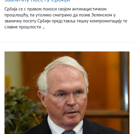
Србија се с правом поноси својом антинацистичком
прошлошћу, па утолико сматрамо да позив Зеленском у
званичну посету Србији представља тешку компромитацију те
славне прошлости ...