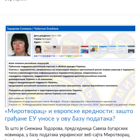
«Миротворац» и европске вредности: зашто
грађане ЕУ уносе у ову базу података?
То што је Снежана Тодорова, председница Савеза бугарских
новинара, у базу података украјинског веб-сајта Миротворац