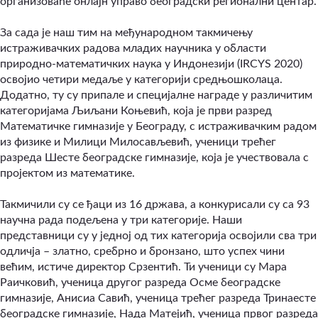
организоваће онлајн управо београдски регионални центар.
За сада је наш тим на међународном такмичењу
истраживачких радова младих научника у области
природно-математичких наука у Индонезији (IRCYS 2020)
освојио четири медаље у категорији средњошколаца.
Додатно, ту су припале и специјалне награде у различитим
категоријама Љиљани Коњевић, која је први разред
Математичке гимназије у Београду, с истраживачким радом
из физике и Милици Милосављевић, ученици трећег
разреда Шесте београдске гимназије, која је учествовала с
пројектом из математике.
Такмичили су се ђаци из 16 држава, а конкурисали су са 93
научна рада подељена у три категорије. Наши
представници су у једној од тих категорија освојили сва три
одличја – златно, сребрно и бронзано, што успех чини
већим, истиче директор Срзентић. Ти ученици су Мара
Раичковић, ученица другог разреда Осме београдске
гимназије, Анисиа Савић, ученица трећег разреда Тринаесте
београдске гимназије, Нада Матејић, ученица првог разреда