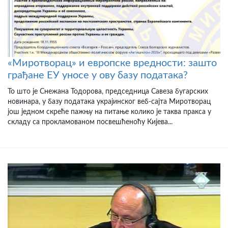
«Миротворац» и европске вредности: зашто
грађане ЕУ уносе у ову базу података?
То што је Снежана Тодорова, председница Савеза бугарских
новинара, у базу података украјинског веб-сајта Миротворац
још једном скреће пажњу на питање колико је таква пракса у
складу са прокламованом посвешћеноћу Кијева...