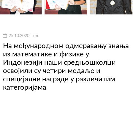
25.10.2020. год.
На међународном одмеравању знања
из математике и физике у
Индонезији наши средњошколци
освојили су четири медаље и
специјалне награде у различитим
категоријама