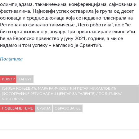
олимпијадама, такмичењима, конференцијама, сајмовима и
фестивалима. Најновији успех остварила је група од десет
основаца и средњошколаца која се недавно пласирала на
Регионално финално такмичење „Лего роботика”, које ће
бити организовано у јануару. Три првопласиране екипе ићи
ће на Европско првенство у јуну 2021. године, а ми се
надамо и том успеху – нагласио је Срзентић.
Политика
ИЗВОР
ТАНЈУГ
ЉИЉА КОЊЕВИЋ, МАРА РАИЧКОВИЋ И ПЕТАР МИХАЈЛОВИЋ
(ФОТОГРАФИЈЕ РЕГИОНАЛНИ ЦЕНТАР ЗА ТАЛЕНТЕ) / ПОЛИТИКА/
VOSTOK.RS
ПОВЕЗАНЕ ТЕМЕ
СРБИЈА
ОБРАЗОВАЊЕ