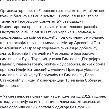
Савић и Мари Раичковић.
Организатори шесте Европске географске олимпијаде ове
године били су из наше земље – Регионални центар за
таленте и Географски факултет БУ уз подршку
Министарства просвете, науке и технолошког развоја.
Наступило је више од 100 такмичара из 15 земаља, а
средњошколци који се надмећу под окриљем регионалног
центра освојили су шест медаља. Митар Арсовић и Петар
Михајловић из Прве крагујевачке гимназије добили су
злато, Василије Пантелић из Четрнаесте београдске
гимназије и Лука Ђуровић, ученик Гимназије „Патријарх
Павле” у главном граду, окићени су сребром, док је бронза
припала Илији Витошевићу, ученику Прве крагујевачке
гимназије, и Михајлу Ђорђевићу из Гимназије „ Бора
Станковић” у Нишу. У конкуренцији 15 земаља Србија је
била прва.
– Уз ове медаље полазници нашег центра од 2012. године,
откад учествују на интернационалним надметањима, до
сада освојили су 137 светских одличја на научним