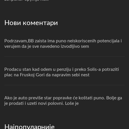
Нови коментари
Podrzavam,BB zaista ima puno neiskoriscenih potencijala i
verujem da je sve navedeno izvodljivo sem
Prodacu stan kad odem u penziju i preko Solis-a potraziti
plac na Fruskoj Gori da napravim sebi nest
Ako je auto previše star popravke će koštati puno. Bolje ga
je prodati i uzeti novi polovni. Loše je
Најпопуларније