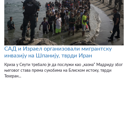
САД и Израел организовали мигрантску
инвазију на Шпанију, тврди Иран
Криза у Сеути требало је да послужи као „казна“ Мадриду због
његовог става према сукобима на Блиском истоку, тврди
Техеран...