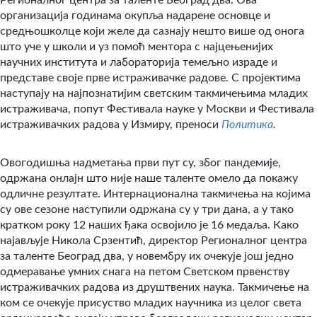
Регионалног центра за таленте Београд два. Ова
организација годинама окупља надарене основце и
средњошколце који желе да сазнају нешто више од онога
што уче у школи и уз помоћ ментора с најцењенијих
научних института и лабораторија темељно израде и
представе своје прве истраживачке радове. С пројектима
наступају на најпознатијим светским такмичењима младих
истраживача, попут Фестивала науке у Москви и Фестивала
истраживачких радова у Измиру, преноси
Политика
.
Овогодишња надметања први пут су, због пандемије,
одржана онлајн што није наше таленте омело да покажу
одличне резултате. Интернационална такмичења на којима
су ове сезоне наступили одржана су у три дана, а у тако
кратком року 12 наших ђака освојило је 16 медаља. Како
најављује Никола Срзентић, директор Регионалног центра
за таленте Београд два, у новембру их очекује још једно
одмеравање умних снага на петом Светском првенству
истраживачких радова из друштвених наука. Такмичење на
ком се очекује присуство младих научника из целог света