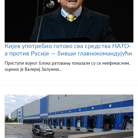
Кијев употребио готово сва средства НАТО-
а против Русије — бивши главнокомандујући
Приступи војног блока ратовању показали су се неефикасним,
оценио је Валериј Залужни...