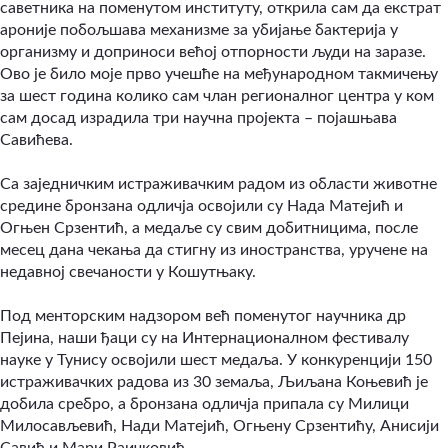
саветника на поменутом институту, открила сам да екстрат
ароније побољшава механизме за убијање бактерија у
организму и доприноси већој отпорности људи на заразе.
Ово је било моје прво учешће на међународном такмичењу
за шест година колико сам члан регионалног центра у ком
сам досад израдила три научна пројекта – појашњава
Савићева.
Са заједничким истраживачким радом из области животне
средине бронзана одличја освојили су Нада Матејић и
Огњен Срзентић, а медаље су свим добитницима, после
месец дана чекања да стигну из иностранства, уручене на
недавној свечаности у Кошутњаку.
Под менторским надзором већ поменутог научника др
Пејина, наши ђаци су на Интернационалном фестивалу
науке у Тунису освојили шест медаља. У конкуренцији 150
истраживачких радова из 30 земаља, Љиљана Коњевић је
добила сребро, а бронзана одличја припала су Милици
Милосављевић, Нади Матејић, Огњену Срзентићу, Анисији