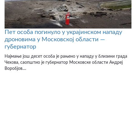
Пет особа погинуло у украјинском нападу
дроновима у Московској области —
губернатор
Најмање још десет особа је рањено у нападу у близини града
Чехова, саопштио је губернатор Московске области Андреј
Воробјов....