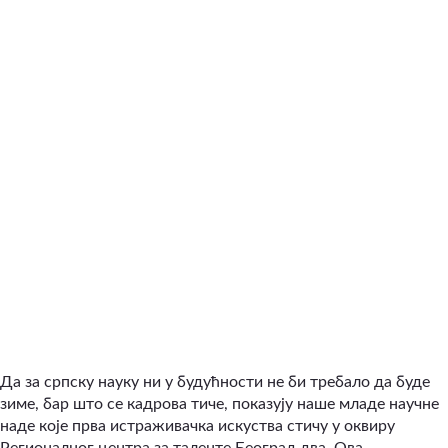
Да за српску науку ни у будућности не би требало да буде
зиме, бар што се кадрова тиче, показују наше младе научне
наде које прва истраживачка искуства стичу у оквиру