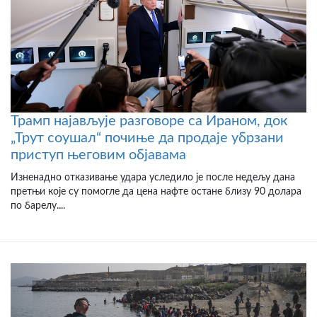
Трамп најављује разговоре са Ираном, док
„Трут соушал“ почиње да продаје убрзани
приступ његовим објавама
Изненадно отказивање удара уследило је после недељу дана
претњи које су помогле да цена нафте остане близу 90 долара
по барелу....