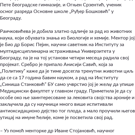
Пете београдске гимназије, и Огњен Срзентић, ученик
осмог разреда Основне школе „Руђер Бошковић” у
Београду.
Раичковићева је добила златно одличје за рад из животних
наука, који обухвата знања из биологије и хемије. Ментор јој
је био др Борис Пејин, научни саветник на Институту за
мултидисциплинарна истраживања Универзитета у
Београду, па је на тој установи четири месеца радила свој
пројекат. Сребро је припало Анисији Савић, која за
„Политику” каже да је тиме досегла тренутни животни циљ
да се са 17 година бавим науком, а рад на Институту
„Синиша Станковић” БУ само учврстио јој је жељу да упише
Медицински факултет у главном граду. Приметила је да су
особе око ње заинтересоване за лековита својства ароније и
закључила да су научници много више испитивали
антиоксидационо дејство тог плода, а мало проучили његов
утицај на имуне ћелије, коме је посветила свој рад.
– Уз помоћ менторке др Иване Стојановић, научног