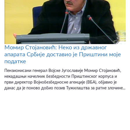
Момир Стојановић: Неко из државног
апарата Србије доставио је Приштини моје
податке
Пензионисани генерал Војске Југославије Момир Стојановић,
некадашњи начелник безбедности Приштинског корпуса и
први директор Војнобезбедносне агенције (ВБА), објавио је
данас да је поново добио позив Тужилаштва за ратне злочине...