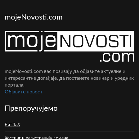
mojeNovosti.com
mojeNovosti.com вас позивају да објавите актуелне и
интересантне догађаје, да постанете новинар и уредник
портала.
Oбјавите новост
Препоручујемо
БитЛаб
Хостинг и регистрација домена