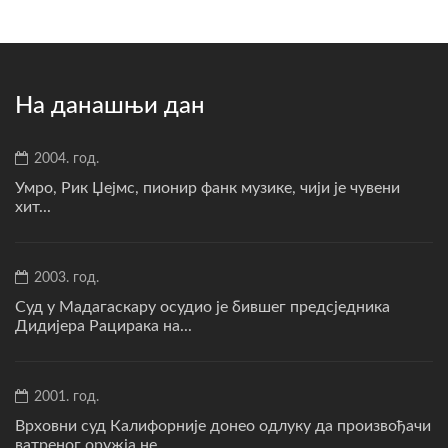
На данашњи дан
2004. год.
Умро, Рик Џејмс, пионир фанк музике, чији је чувени
хит...
2003. год.
Суд у Мадагаскару осудио је бившег предсједника
Дидијера Рацирака на...
2001. год.
Врховни суд Калифорније донео одлуку да произвођачи
ватреног оружја не...