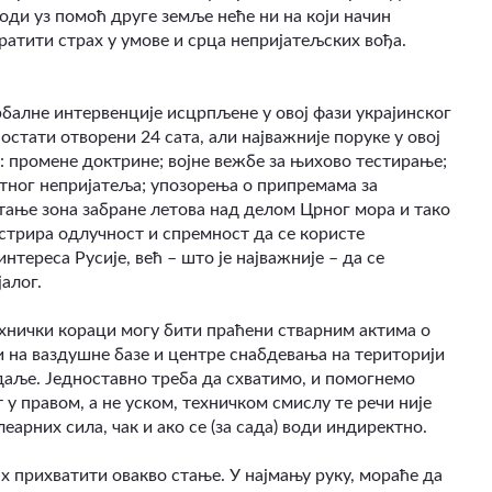
води уз помоћ друге земље неће ни на који начин
ратити страх у умове и срца непријатељских вођа.
рбалне интервенције исцрпљене у овој фази украјинског
остати отворени 24 сата, али најважније поруке у овој
: промене доктрине; војне вежбе за њихово тестирање;
тног непријатеља; упозорења о припремама за
тање зона забране летова над делом Црног мора и тако
нстрира одлучност и спремност да се користе
тереса Русије, већ – што је најважније – да се
алог.
ехнички кораци могу бити праћени стварним актима о
и на ваздушне базе и центре снабдевања на територији
даље. Једноставно треба да схватимо, и помогнемо
 у правом, а не уском, техничком смислу те речи није
рних сила, чак и ако се (за сада) води индиректно.
х прихватити овакво стање. У најмању руку, мораће да