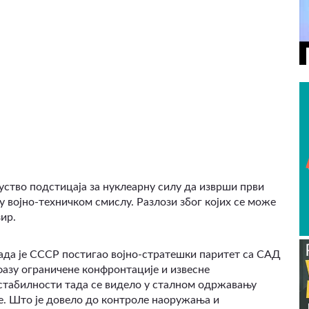
уство подстицаја за нуклеарну силу да изврши први
 војно-техничком смислу. Разлози због којих се може
ир.
када је СССР постигао војно-стратешки паритет са САД
 фазу ограничене конфронтације и извесне
табилности тада се видело у сталном одржавању
е. Што је довело до контроле наоружања и