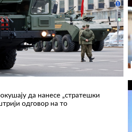
покушају да нанесе „стратешки
штрији одговор на то