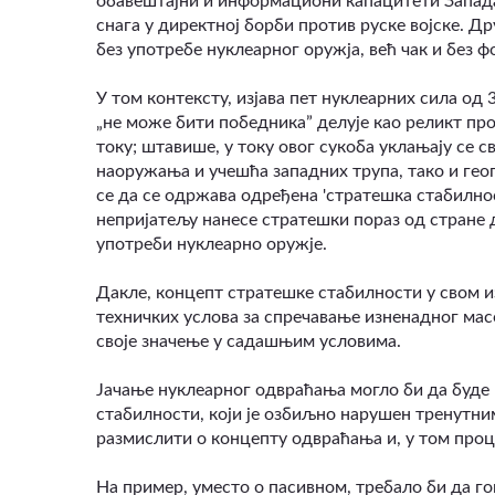
обавештајни и информациони капацитети Запад
снага у директној борби против руске војске. Д
без употребе нуклеарног оружја, већ чак и без 
У том контексту, изјава пет нуклеарних сила од 3
„не може бити победника” делује као реликт про
току; штавише, у току овог сукоба уклањају се 
наоружања и учешћа западних трупа, тако и гео
се да се одржава одређена 'стратешка стабилнос
непријатељу нанесе стратешки пораз од стране д
употреби нуклеарно оружје.
Дакле, концепт стратешке стабилности у свом 
техничких услова за спречавање изненадног ма
своје значење у садашњим условима.
Јачање нуклеарног одвраћања могло би да буд
стабилности, који је озбиљно нарушен тренутни
размислити о концепту одвраћања и, у том проц
На пример, уместо о пасивном, требало би да г