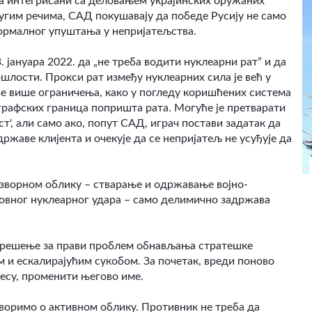
а интегрисани са деловањем украјинских оружаних
ругим речима, САД покушавају да победе Русију не само
формалног упуштања у непријатељства.
. јануара 2022. да „не треба водити нуклеарни рат” и да
шлости. Прокси рат између нуклеарних сила је већ у
све више ограничења, како у погледу коришћених система
графских граница попришта рата. Могуће је претварати
т', али само ако, попут САД, играч постави задатак да
ржаве клијента и очекује да се непријатељ не усуђује да
изворном облику – стварање и одржавање војно-
совног нуклеарног удара – само делимично задржава
е решење за прави проблем обнављања стратешке
м и ескалирајућим сукобом. За почетак, вреди поново
есу, променити његово име.
оворимо о активном облику. Противник не треба да