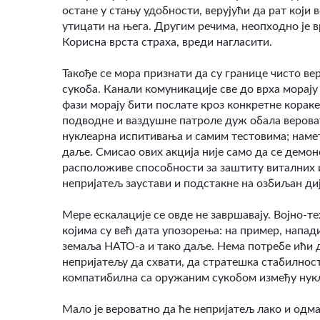
остане у стању удобности, верујући да рат који 
утицати на њега. Другим речима, неопходно је в
Корисна врста страха, вреди нагласити.
Такође се мора признати да су границе чисто ве
сукоба. Канали комуникације све до врха морају 
фази морају бити послате кроз конкретне кораке
подводне и ваздушне патроле дуж обала верова
нуклеарна испитивања и самим тестовима; наме
даље. Смисао ових акција није само да се демо
расположиве способности за заштиту виталних ин
непријатељ заустави и подстакне на озбиљан диј
Мере ескалације се овде не завршавају. Војно-т
којима су већ дата упозорења: на пример, напад
земаља НАТО-а и тако даље. Нема потребе ићи 
непријатељу да схвати, да стратешка стабилност
компатибилна са оружаним сукобом између нуклеа
Мало је вероватно да ће непријатељ лако и одма