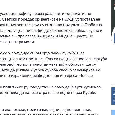
 условима који су веома различити од релативне
. Светски поредак оријентисан на САД, успостављен
орен и његови темељи су видљиво пољуљани. Глобална
апада у целини слаби, док економска, војна, научна и
емаља – пре свега Кине, али и Индије – расту. То
гих центара моћи.
зе се у полудиректном оружаном сукобу. Ова
истенцијалном претњом. Ова ситуација је постала могућа
његовој геополитичкој димензији) у области где су
нути да је главни узрок сукоба свесно занемаривање
ицитно изражених безбедносних интереса Москве.
и политичко руководство не само да је артикулисало,
аступника да нанесе стратешки војни пораз Русији,
ни економски, политички, војни, војно-технички,