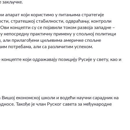
е закључке.
и апарат који користимо у питањима стратегије
сти, стратешкој стабилности, одвраћању, контроли
ви концепти су се појавили током развоја западне –
су непосредну практичну примену у спољној политици
ти, али прилагођени циљевима америчке спољне
им потребама, али са различитим успехом.
концепте који одражавају позицију Русије у свету, као и
 Вишој економској школи и водећи научни сарадник на
дносе. Такође је члан Руског савета за међународне