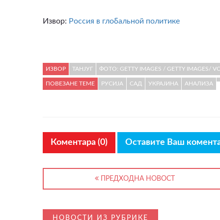
Извор:
Россия в глобальной политике
ИЗВОР
ТАНЈУГ
ФОТО: GETTY IMAGES / GETTY IMAGES/ V
ПОВЕЗАНЕ ТЕМЕ
РУСИЈА
САД
УКРАЈИНА
АНАЛИЗА
Коментара (0)
Оставите Ваш комент
ПРЕДХОДНА НОВОСТ
НОВОСТИ ИЗ РУБРИКЕ