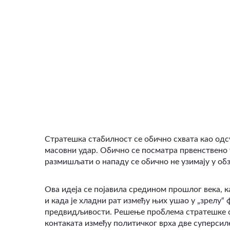
Стратешка стабилност се обично схвата као одс
масовни удар. Обично се посматра првенствено у
размишљати о нападу се обично не узимају у обз
Ова идеја се појавила средином прошлог века, 
и када је хладни рат између њих ушао у „зрелу“
предвидљивости. Решење проблема стратешке с
контаката између политичког врха две суперсил