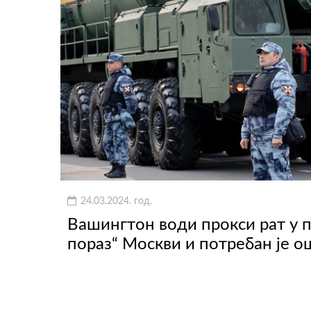
24.03.2024. год.
Вашингтон води прокси рат у 
пораз“ Москви и потребан је о