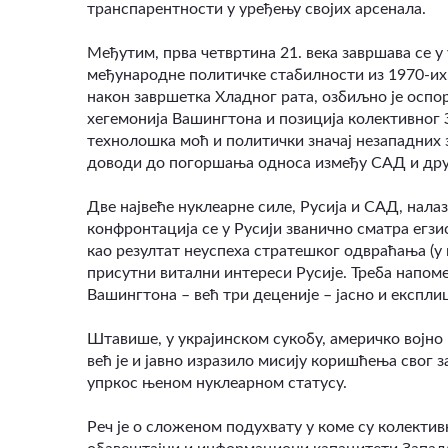
транспарентности у уређењу својих арсенала.
Међутим, прва четвртина 21. века завршава се у
међународне политичке стабилности из 1970-их
након завршетка Хладног рата, озбиљно је осп
хегемонија Вашингтона и позиција колективног З
технолошка моћ и политички значај незападних з
доводи до погоршања односа између САД и дру
Две највеће нуклеарне силе, Русија и САД, нала
конфронтација се у Русији званично сматра егз
као резултат неуспеха стратешког одвраћања (у 
присутни витални интереси Русије. Треба напоме
Вашингтона – већ три деценије – јасно и експл
Штавише, у украјинском сукобу, америчко војно 
већ је и јавно изразило мисију коришћења свог з
упркос њеном нуклеарном статусу.
Реч је о сложеном подухвату у коме су колектив