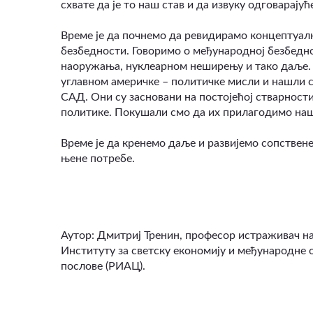
схвате да је то наш став и да извуку одговарајућ
Време је да почнемо да ревидирамо концептуалн
безбедности. Говоримо о међународној безбедно
наоружања, нуклеарном неширењу и тако даље. О
углавном америчке – политичке мисли и нашли 
САД. Они су засновани на постојећој стварнос
политике. Покушали смо да их прилагодимо наш
Време је да кренемо даље и развијемо сопствене 
њене потребе.
Аутор: Дмитриј Тренин, професор истраживач на
Институту за светску економију и међународне о
послове (РИАЦ).