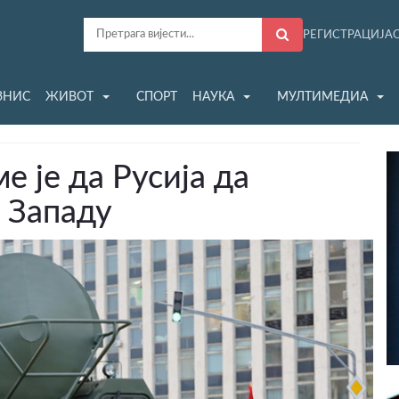
РЕГИСТРАЦИЈА
ЗНИС
ЖИВОТ
СПОРТ
НАУКА
МУЛТИМЕДИА
е је да Русија да
 Западу