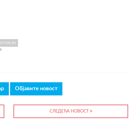
OSTOK.RS
ар
Објавите новост
СЛЕДЕЋА НОВОСТ