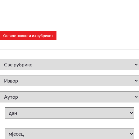
Остале новости из рубрике »