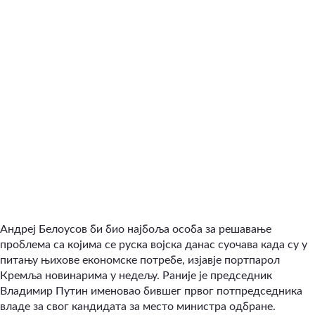
Андреј Белоусов би био најбоља особа за решавање
проблема са којима се руска војска данас суочава када су у
питању њихове економске потребе, изјавје портпарол
Кремља новинарима у недељу. Раније је председник
Владимир Путин именовао бившег првог потпредседника
владе за свог кандидата за место министра одбране.