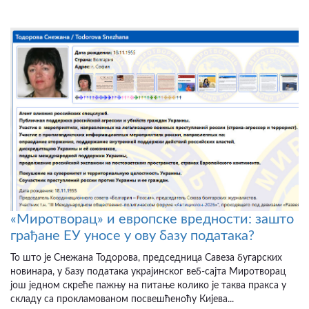
«Миротворац» и европске вредности: зашто
грађане ЕУ уносе у ову базу података?
То што је Снежана Тодорова, председница Савеза бугарских
новинара, у базу података украјинског веб-сајта Миротворац
још једном скреће пажњу на питање колико је таква пракса у
складу са прокламованом посвешћеноћу Кијева...