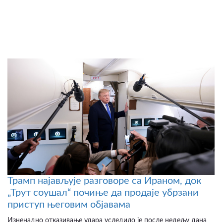
Трамп најављује разговоре са Ираном, док
„Трут соушал“ почиње да продаје убрзани
приступ његовим објавама
Изненадно отказивање удара уследило је после недељу дана