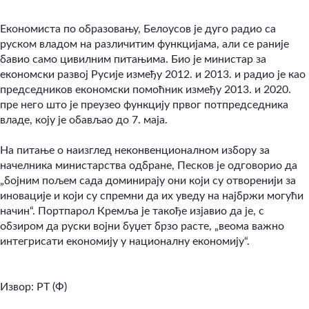
Економиста по образовању, Белоусов је дуго радио са
руском владом на различитим функцијама, али се раније
бавио само цивилним питањима. Био је министар за
економски развој Русије између 2012. и 2013. и радио је као
председников економски помоћник између 2013. и 2020.
пре него што је преузео функцију првог потпредседника
владе, коју је обављао до 7. маја.
На питање о наизглед неконвенционалном избору за
начелника министарства одбране, Песков је одговорио да
„бојним пољем сада доминирају они који су отворенији за
иновације и који су спремни да их уведу на најбржи могући
начин“. Портпарол Кремља је такође изјавио да је, с
обзиром да руски војни буџет брзо расте, „веома важно
интегрисати економију у националну економију“.
Извор: РТ (Ф)