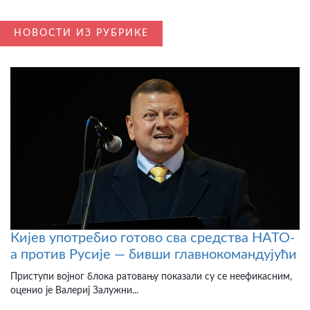
НОВОСТИ ИЗ РУБРИКЕ
Кијев употребио готово сва средства НАТО-
а против Русије — бивши главнокомандујући
Приступи војног блока ратовању показали су се неефикасним,
оценио је Валериј Залужни...