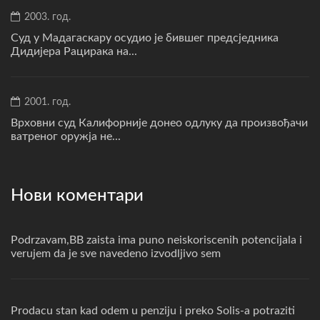
2003. год.
Суд у Мадагаскару осудио је бившег предсједника
Дидијера Рацирака на...
2001. год.
Врховни суд Калифорније донео одлуку да произвођачи
ватреног оружја не...
Нови коментари
Podrzavam,BB zaista ima puno neiskoriscenih potencijala i
verujem da je sve navedeno izvodljivo sem
Prodacu stan kad odem u penziju i preko Solis-a potraziti