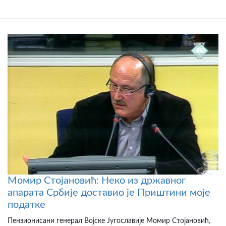
Момир Стојановић: Неко из државног
апарата Србије доставио је Приштини моје
податке
Пензионисани генерал Војске Југославије Момир Стојановић,