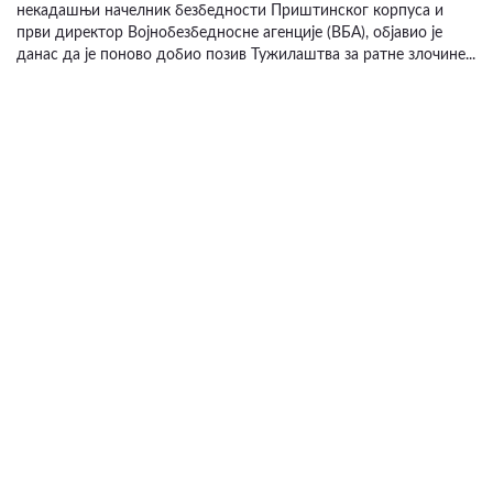
некадашњи начелник безбедности Приштинског корпуса и
први директор Војнобезбедносне агенције (ВБА), објавио је
данас да је поново добио позив Тужилаштва за ратне злочине...