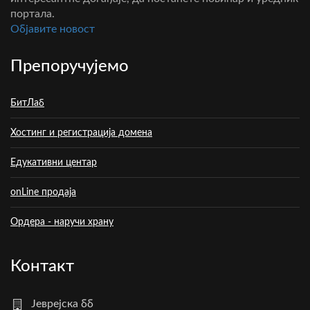
портала.
Oбјавите новост
Препоручујемо
БитЛаб
Хостинг и регистрација домена
Едукативни центар
onLine продаја
Ордера - наручи храну
Контакт
Јеврејска бб