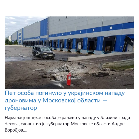
Пет особа погинуло у украјинском нападу
дроновима у Московској области —
губернатор
Најмање још десет особа је рањено у нападу у близини града
Чехова, саопштио је губернатор Московске области Андреј
Воробјов....