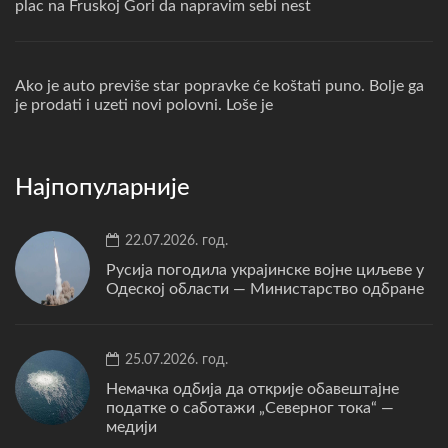
plac na Fruskoj Gori da napravim sebi nest
Ako je auto previše star popravke će koštati puno. Bolje ga
je prodati i uzeti novi polovni. Loše je
Најпопуларније
22.07.2026. год.
Русија погодила украјинске војне циљеве у
Одеској области — Министарство одбране
25.07.2026. год.
Немачка одбија да открије обавештајне
податке о саботажи „Северног тока“ —
медији