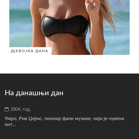
ДјЕВОЈКА ДАНА
На данашњи дан
2004. год.
Умро, Рик Џејмс, пионир фанк музике, чији је чувени
хит...