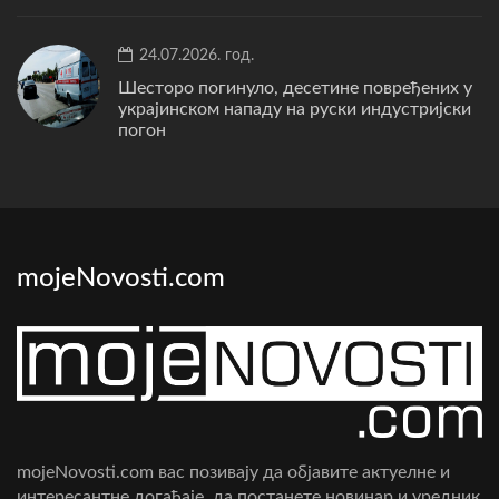
24.07.2026. год.
Шесторо погинуло, десетине повређених у
украјинском нападу на руски индустријски
погон
mojeNovosti.com
mojeNovosti.com вас позивају да објавите актуелне и
интересантне догађаје, да постанете новинар и уредник