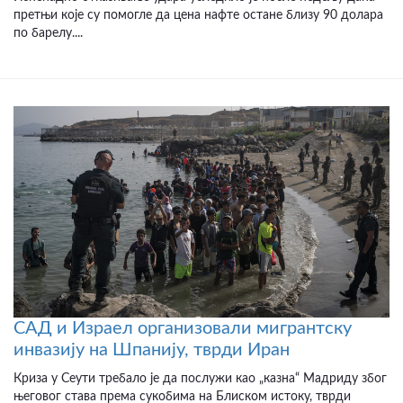
претњи које су помогле да цена нафте остане близу 90 долара
по барелу....
САД и Израел организовали мигрантску
инвазију на Шпанију, тврди Иран
Криза у Сеути требало је да послужи као „казна“ Мадриду због
његовог става према сукобима на Блиском истоку, тврди