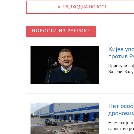
ПРЕДХОДНА НОВОСТ
НОВОСТИ ИЗ РУБРИКЕ
Кијев уп
против Р
Приступи вој
Валериј Залу
Пет особ
дроновим
Најмање још 
саопштио је 