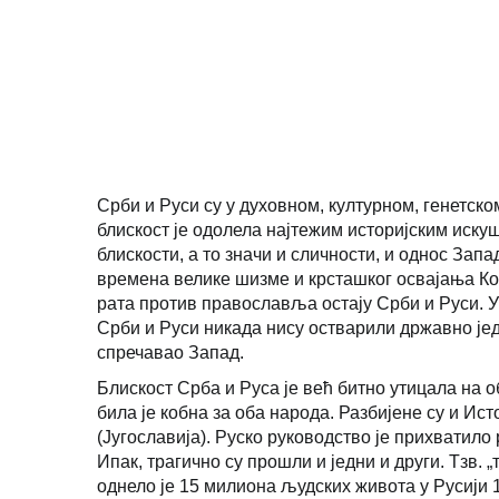
ВИДЕО
Срби и Руси су у духовном, културном, генетск
блискост је одолела најтежим историјским иску
блискости, а то значи и сличности, и однос Зап
времена велике шизме и крсташког освајања Ко
рата против православља остају Срби и Руси. У
Срби и Руси никада нису остварили државно једи
спречавао Запад.
Блискост Срба и Руса је већ битно утицала на
била је кобна за оба народа. Разбијене су и Ис
(Југославија). Руско руководство је прихватило
Ипак, трагично су прошли и једни и други. Тзв. 
однело је 15 милиона људских живота у Русији 