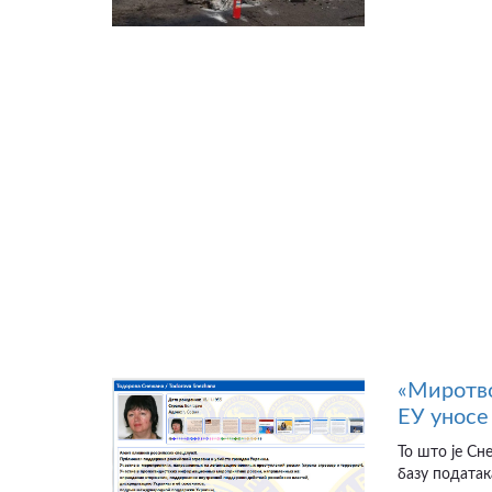
«Миротво
ЕУ уносе 
То што је Сн
базу податак