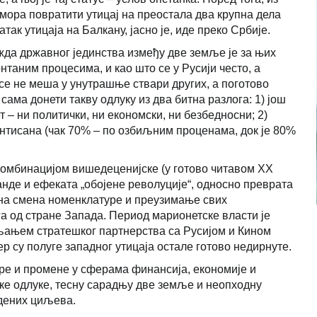
а мора повратити утицај на преостала два крупна дела
так утицаја на Балкану, јасно је, иде преко Србије.
да државног јединства између две земље је за њих
таним процесима, и као што се у Русији често, а
 се не меша у унутрашње ствари других, а поготово
ама донети такву одлуку из два битна разлога: 1) још
 – ни политички, ни економски, ни безбедносни; 2)
нтисана (чак 70% – по озбиљним проценама, док је 80%
 комбинацијом вишедеценијске (у готово читавом ХХ
нде и ефеката „обојене револуције“, односно преврата
зана смена номенклатуре и преузимање свих
а од стране Запада. Период марионетске власти је
љањем стратешког партнерства са Русијом и Кином
ер су полуге западног утицаја остале готово недирнуте.
ре и промене у сферама финансија, економије и
чке одлуке, тесну сарадњу две земље и неопходну
дених циљева.