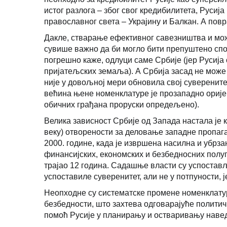
истог разлога – због свог кредибилитета, Русиј
православног света – Украјину и Балкан. А повра
Дакле, стварање ефективног савезништва и мож
сувише важно да би могло бити препуштено спон
погрешно каже, одлуци саме Србије (јер Русија
пријатељских земаља). А Србија засад не може с
није у довољној мери обновила свој суверенитет
већина њене номенклатуре је прозападно орије
обичних грађана проруски опредељено).
Велика зависност Србије од Запада настала је
веку) отворености за деловање западне пропага
2000. године, када је извршена насилна и убр
финансијских, економских и безбедносних полуг
трајао 12 година. Садашње власти су успостав
успоставиле суверенитет, али не у потпуности, ј
Неопходне су систематске промене номенклату
безбедности, што захтева одговарајуће полити
помоћ Русије у планирању и остваривању наве