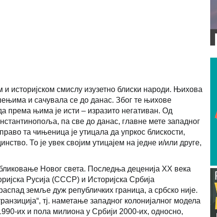
ВИДЕО
ом и историјском смислу изузетно блиски народи. Њихова
шењима и сачувала се до данас. Због те њихове
ада према њима је исти – изразито негативан. Од
нстантинопоља, па све до данас, главне мете западног
право та чињеница је утицала да упркос блискости,
нство. То је увек својим утицајем на једне и/или друге,
 обликовање Новог света. Последња деценија ХХ века
торијска Русија (СССР) и Историјска Србија
 распад земље дуж републичких граница, а србско није.
„транзиција“, тј. наметање западног колонијалног модела
1990-их и пола милиона у Србији 2000-их, односно,