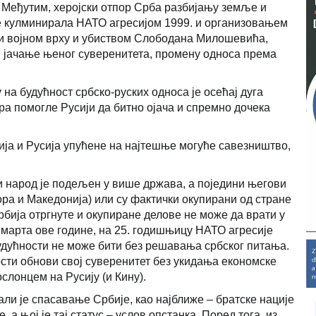
. Међутим, херојски отпор Срба разбијању земље и
 је кулминирала НАТО агресијом 1999. и организовањем
 и војном врху и убиством Слободана Милошевића,
, јачање њеног суверенитета, промену односа према
 на будућност србско-руских односа је осећај дуга
ора помогле Русији да битно ојача и спремно дочека
бија и Русија упућене на најтешње могуће савезништво,
ки народ је подељен у више држава, а поједини његови
ора и Македонија) или су фактички окупирани од стране
рбија отргнуте и окупиране делове не може да врати у
. марта ове године, на 25. годишњицу НАТО агресије
удућности не може бити без решавања србског питања.
ости обнови свој суверенитет без укидања економске
слонцем на Русију (и Кину).
али је спасавање Србије, као најближе – братске нације
 а њој је тај статус – услов опстанка. Поред тога, из