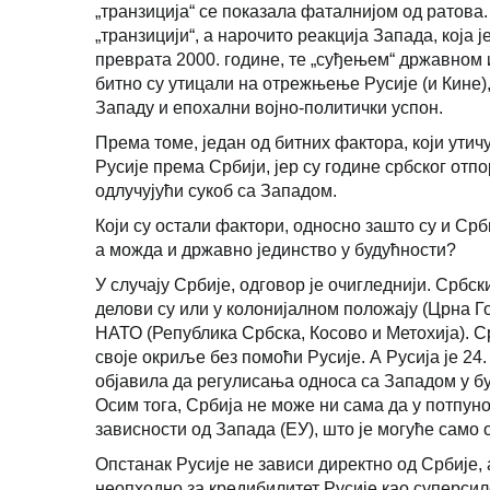
„транзиција“ се показала фаталнијом од ратова
„транзицији“, а нарочито реакција Запада, која
преврата 2000. године, те „суђењем“ државном
битно су утицали на отрежњење Русије (и Кине)
Западу и епохални војно-политички успон.
Према томе, један од битних фактора, који утичу
Русије према Србији, јер су године србског отп
одлучујући сукоб са Западом.
Који су остали фактори, односно зашто су и Ср
а можда и државно јединство у будућности?
У случају Србије, одговор је очигледнији. Србс
делови су или у колонијалном положају (Црна Г
НАТО (Република Србска, Косово и Метохија). С
своје окриље без помоћи Русије. А Русија је 24
објавила да регулисања односа са Западом у б
Осим тога, Србија не може ни сама да у потпун
зависности од Запада (ЕУ), што је могуће само о
Опстанак Русије не зависи директно од Србије, 
неопходно за кредибилитет Русије као суперсиле,