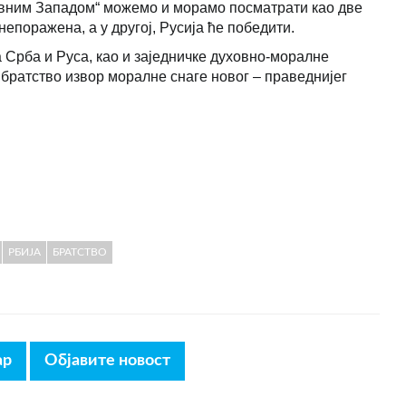
тивним Западом“ можемо и морамо посматрати као две
 непоражена, а у другој, Русија ће победити.
а Срба и Руса, као и заједничке духовно-моралне
 братство извор моралне снаге новог – праведнијег
РБИЈА
БРАТСТВО
ар
Објавите новост