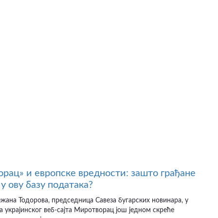
рац» и европске вредности: зашто грађане
у ову базу података?
ежана Тодорова, председница Савеза бугарских новинара, у
а украјинског веб-сајта Миротворац још једном скреће