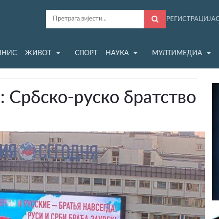
РЕГИСТРАЦИЈА
ЗНИС
ЖИВОТ
СПОРТ
НАУКА
МУЛТИМЕДИА
 Србско-руско братство