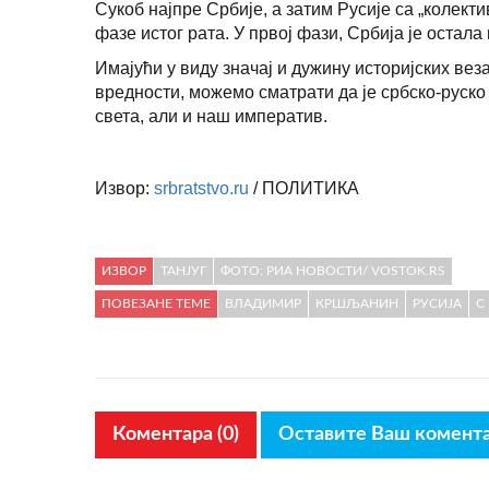
Сукоб најпре Србије, а затим Русије са „колек
фазе истог рата. У првој фази, Србија је остала
Имајући у виду значај и дужину историјских вез
вредности, можемо сматрати да је србско-руско
света, али и наш императив.
Извор:
srbratstvo.ru
/ ПОЛИТИКА
ИЗВОР
ТАНЈУГ
ФОТО: РИА НОВОСТИ/ VOSTOK.RS
ПОВЕЗАНЕ ТЕМЕ
ВЛАДИМИР
КРШЉАНИН
РУСИЈА
С
Коментара (0)
Оставите Ваш комент