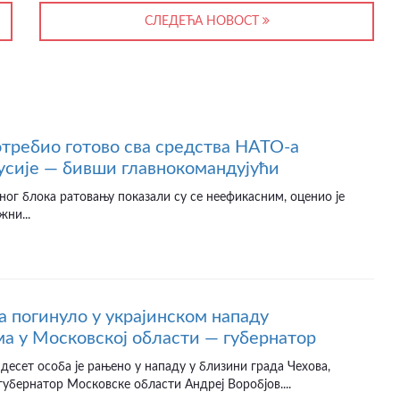
СЛЕДЕЋА НОВОСТ
отребио готово сва средства НАТО-а
усије — бивши главнокомандујући
ног блока ратовању показали су се неефикасним, оценио је
жни...
а погинуло у украјинском нападу
а у Московској области — губернатор
десет особа је рањено у нападу у близини града Чехова,
губернатор Московске области Андреј Воробјов....