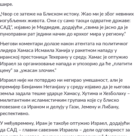
шире.
„Чвор се затеже на Блиском истоку. Жао ми је због невиних
изгубљених живота. Они су само таоци одвратне државе:
САД“, изјавио је Медведев, додајући „свима је јасно да је
пуноправни рат једини начин до крхког мира у региону.“
Његови коментари долазе након атентата на политичког
лидера Хамаса Исмаила Ханијa у ракетном нападу у
иранској престоници Техерану у среду. Хамас је оптужио
Израел за организовање напада и упозорио да ће „платити
цену“ за „ужасан злочин.“
Израел није ни потврдио ни негирао умешаност, али је
премијер Бенјамин Нетанјаху у среду изјавио да је његова
земља задала тешке ударце Хамасу, Хутима и Хезболаху –
милитантним исламистичким групама које су блиско
повезане са Ираном и делују у Гази, Јемену и Либану,
респективно.
У међувремену, Иран је такође оптужио Израел, додајући
да САД – главни савезник Израела – дели одговорност за