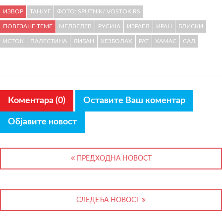
ИЗВОР
ТАНЈУГ
ФОТО: SPUTNIK/ VOSTOK.RS
ПОВЕЗАНЕ ТЕМЕ
МЕДВЕДЕВ
РУСИЈА
ИЗРАЕЛ
ИРАН
БЛИСКИ
ИСТОК
ПАЛЕСТИНА
ЛИБАН
ХЕЗБОЛАХ
РАТ
ХАМАС
САД
Коментара (0)
Оставите Ваш коментар
Објавите новост
ПРЕДХОДНА НОВОСТ
СЛЕДЕЋА НОВОСТ