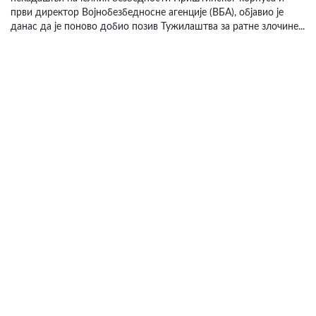
први директор Војнобезбедносне агенције (ВБА), објавио је
данас да је поново добио позив Тужилаштва за ратне злочине...