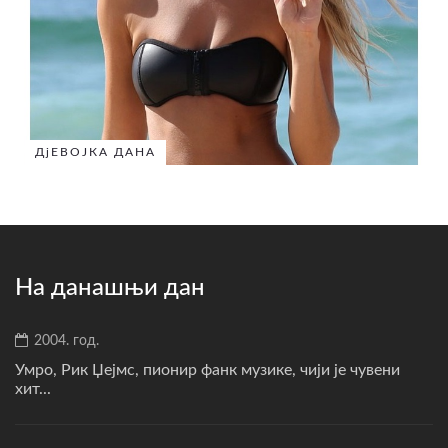
ДјЕВОЈКА ДАНА
На данашњи дан
2004. год.
Умро, Рик Џејмс, пионир фанк музике, чији је чувени
хит...