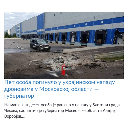
Пет особа погинуло у украјинском нападу
дроновима у Московској области —
губернатор
Најмање још десет особа је рањено у нападу у близини града
Чехова, саопштио је губернатор Московске области Андреј
Воробјов....