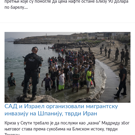
претњи које су помогле да цена нафте остане близу 90 долара
по барелу....
САД и Израел организовали мигрантску
инвазију на Шпанију, тврди Иран
Криза у Сеути требало је да послужи као „казна“ Мадриду због
његовог става према сукобима на Блиском истоку, тврди