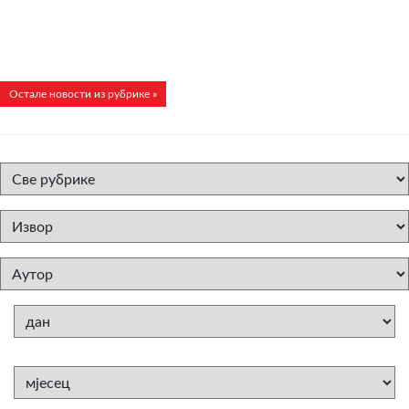
Остале новости из рубрике »