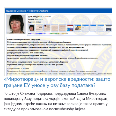
«Миротворац» и европске вредности: зашто
грађане ЕУ уносе у ову базу података?
То што је Снежана Тодорова, председница Савеза бугарских
новинара, у базу података украјинског веб-сајта Миротворац
још једном скреће пажњу на питање колико је таква пракса у
складу са прокламованом посвешћеноћу Кијева...