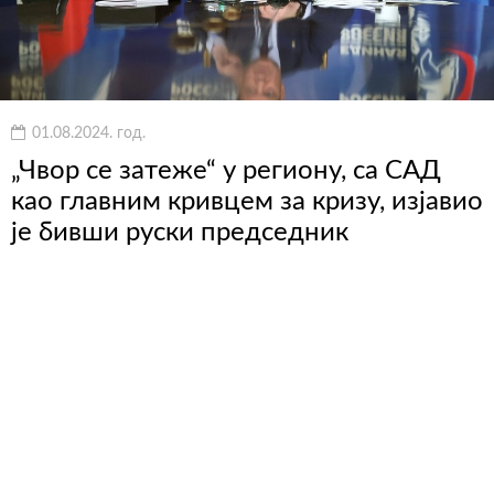
01.08.2024. год.
„Чвор се затеже“ у региону, са САД
као главним кривцем за кризу, изјавио
је бивши руски председник