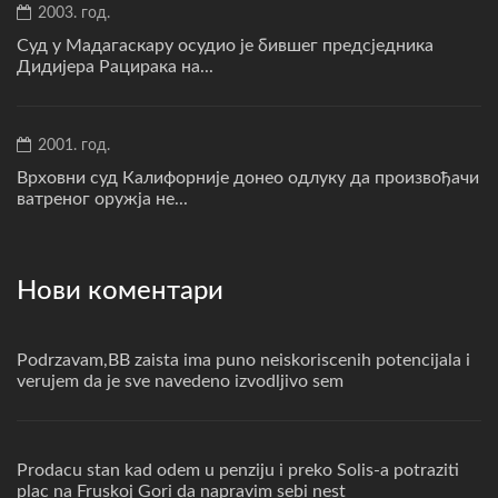
2003. год.
Суд у Мадагаскару осудио је бившег предсједника
Дидијера Рацирака на...
2001. год.
Врховни суд Калифорније донео одлуку да произвођачи
ватреног оружја не...
Нови коментари
Podrzavam,BB zaista ima puno neiskoriscenih potencijala i
verujem da je sve navedeno izvodljivo sem
Prodacu stan kad odem u penziju i preko Solis-a potraziti
plac na Fruskoj Gori da napravim sebi nest