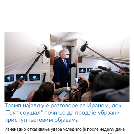
Трамп најављује разговоре са Ираном, док
„Трут соушал“ почиње да продаје убрзани
приступ његовим објавама
Изненадно отказивање удара уследило је после недељу дана