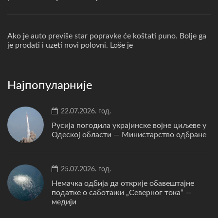
Ako je auto previše star popravke će koštati puno. Bolje ga
je prodati i uzeti novi polovni. Loše je
Најпопуларније
22.07.2026. год.
Русија погодила украјинске војне циљеве у
Одеској области — Министарство одбране
25.07.2026. год.
Немачка одбија да открије обавештајне
податке о саботажи „Северног тока“ —
медији