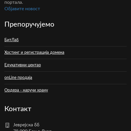
портала.
Oбјавите новост
Препоручујемо
БитЛаб
Хостинг и регистрација домена
Едукативни центар
onLine продаја
Ордера - наручи храну
Контакт
Јеврејска бб