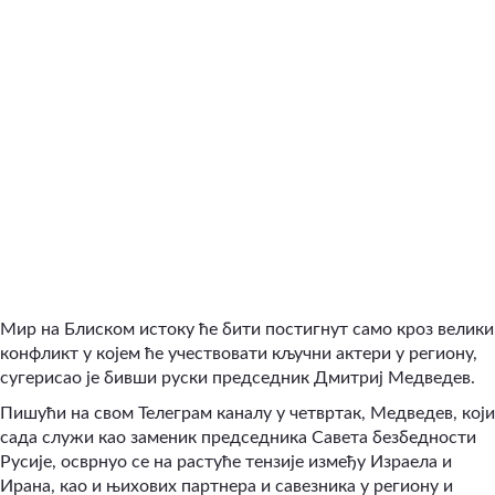
Мир на Блиском истоку ће бити постигнут само кроз велики
конфликт у којем ће учествовати кључни актери у региону,
сугерисао је бивши руски председник Дмитриј Медведев.
Пишући на свом Телеграм каналу у четвртак, Медведев, који
сада служи као заменик председника Савета безбедности
Русије, осврнуо се на растуће тензије између Израела и
Ирана, као и њихових партнера и савезника у региону и