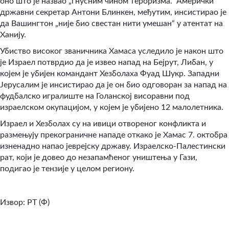
оно што је назвао „гнусним чином тероризма.“ Амерички
државни секретар Антони Блинкен, међутим, инсистирао је
да Вашингтон „није био свестан нити умешан“ у атентат на
Ханију.
Убиство високог званичника Хамаса уследило је након што
је Израел потврдио да је извео напад на Бејрут, Либан, у
којем је убијен командант Хезболаха Фуад Шукр. Западни
Јерусалим је инсистирао да је он био одговоран за напад на
фудбалско игралиште на Голанској висоравни под
израелском окупацијом, у којем је убијено 12 малолетника.
Израел и Хезболах су на ивици отвореног конфликта и
размењују прекограничне нападе откако је Хамас 7. октобра
изненадно напао јеврејску државу. Израелско-Палестински
рат, који је довео до незапамћеног уништења у Гази,
подигао је тензије у целом региону.
Извор: РТ (Ф)