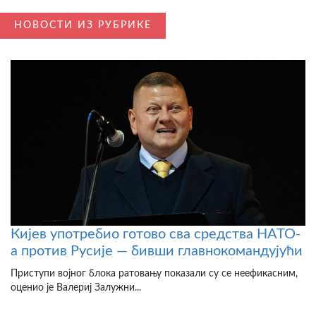
НОВОСТИ ИЗ РУБРИКЕ
Кијев употребио готово сва средства НАТО-
а против Русије — бивши главнокомандујући
Приступи војног блока ратовању показали су се неефикасним,
оценио је Валериј Залужни...