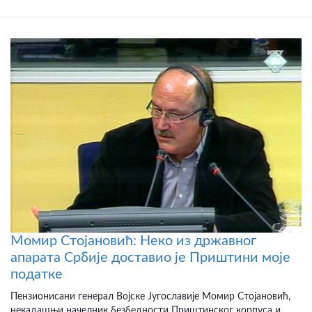
Момир Стојановић: Неко из државног
апарата Србије доставио је Приштини моје
податке
Пензионисани генерал Војске Југославије Момир Стојановић,
некадашњи начелник безбедности Приштинског корпуса и