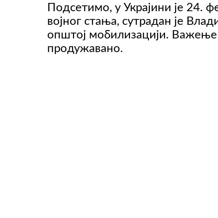
Подсетимо, у Украјини је 24. 
војног стања, сутрадан је Вла
општој мобилизацији. Важење 
ВИДЕО
продужавано.