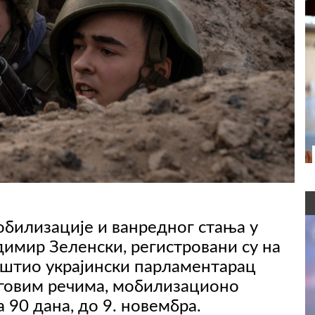
билизације и ванредног стања у
адимир Зеленски, регистровани су на
општио украјински парламентарац
говим речима, мобилизационо
90 дана, до 9. новембра.