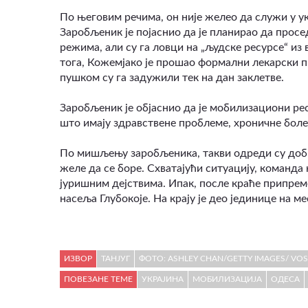
По његовим речима, он није желео да служи у укр
Заробљеник је појаснио да је планирао да просе
режима, али су га ловци на „људске ресурсе“ из 
тога, Кожемјако је прошао формални лекарски п
пушком су га задужили тек на дан заклетве.
Заробљеник је објаснио да је мобилизациони рес
што имају здравствене проблеме, хроничне болес
По мишљењу заробљеника, такви одреди су добр
желе да се боре. Схватајући ситуацију, команда
јуришним дејствима. Ипак, после краће припрем
насеља Глубокоје. На крају је део јединице на м
ИЗВОР
ТАНЈУГ
ФОТО: ASHLEY CHAN/GETTY IMAGES/ VO
ПОВЕЗАНЕ ТЕМЕ
УКРАЈИНА
МОБИЛИЗАЦИЈА
ОДЕСА