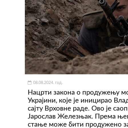
08.08.2024. год.
Нацрти закона о продужењу мо
Украјини, које је иницирао Вл
сајту Врховне раде. Ово је са
Јарослав Железњак. Према ње
стање може бити продужено за 