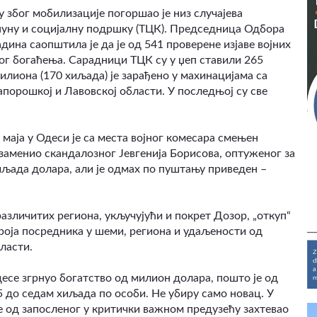
 због мобилизације погоршао је низ случајева
уну и социјалну подршку (ТЦК). Председница Одбора
дина саопштила је да је од 541 проверене изјаве војних
ог богаћења. Сарадници ТЦК су у џеп ставили 265
илиона (170 хиљада) је зарађено у махинацијама са
Запорошкој и Лавовској области. У последњој су све
маја у Одеси је са места војног комесара смењен
заменио скандалозног Јевгенија Борисова, оптуженог за
хиљада долара, али је одмах по пуштању приведен –
зличитих региона, укључујући и покрет Дозор, „откуп“
роја посредника у шеми, региона и удаљености од
бласти.
есе згрнуо богатство од милион долара, пошто је од
,5 до седам хиљада по особи. Не убиру само новац. У
е од запосленог у критички важном предузећу захтевао