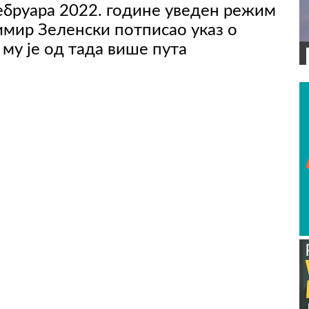
фебруара 2022. године уведен режим
димир Зеленски потписао указ о
му је од тада више пута
ВИДЕО