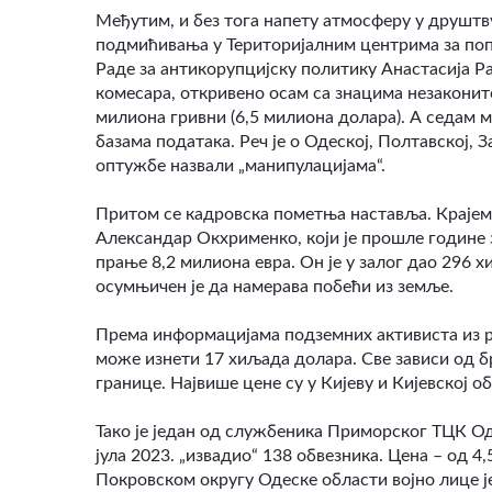
Међутим, и без тога напету атмосферу у друштву
подмићивања у Територијалним центрима за поп
Раде за антикорупцијску политику Анастасија Ра
комесара, откривено осам са знацима незаконит
милиона гривни (6,5 милиона долара). А седам м
базама података. Реч је о Одеској, Полтавској, 
оптужбе назвали „манипулацијама“.
Притом се кадровска пометња наставља. Крајем 
Александар Окхрименко, који је прошле године 
прање 8,2 милиона евра. Он је у залог дао 296 
осумњичен је да намерава побећи из земље.
Према информацијама подземних активиста из ра
може изнети 17 хиљада долара. Све зависи од б
границе. Највише цене су у Кијеву и Кијевској о
Тако је један од службеника Приморског ТЦК Од
јула 2023. „извадио“ 138 обвезника. Цена – од 4
Покровском округу Одеске области војно лице ј