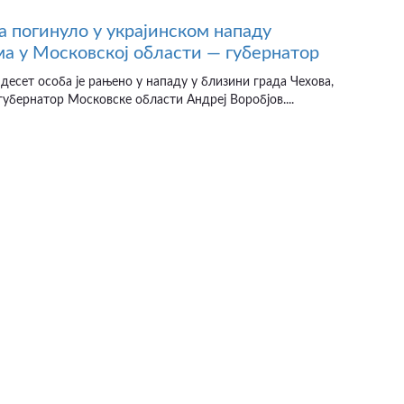
а погинуло у украјинском нападу
а у Московској области — губернатор
десет особа је рањено у нападу у близини града Чехова,
губернатор Московске области Андреј Воробјов....