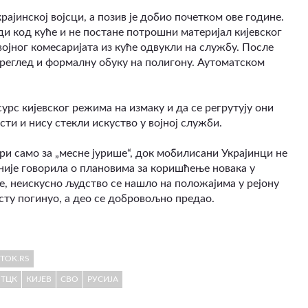
ајинској војсци, а позив је добио почетком ове године.
ди код куће и не постане потрошни материјал кијевског
војног комесаријата из куће одвукли на службу. После
реглед и формалну обуку на полигону. Аутоматском
урс кијевског режима на измаку и да се регрутују они
ти и нису стекли искуство у војној служби.
и само за „месне јурише“, док мобилисани Украјинци не
 није говорила о плановима за коришћење новака у
е, неискусно људство се нашло на положајима у рејону
есту погинуо, а део се добровољно предао.
STOK.RS
ТЦК
КИЈЕВ
СВО
РУСИЈА