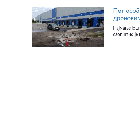
Пет особ
дроновим
Најмање још 
саопштио је 