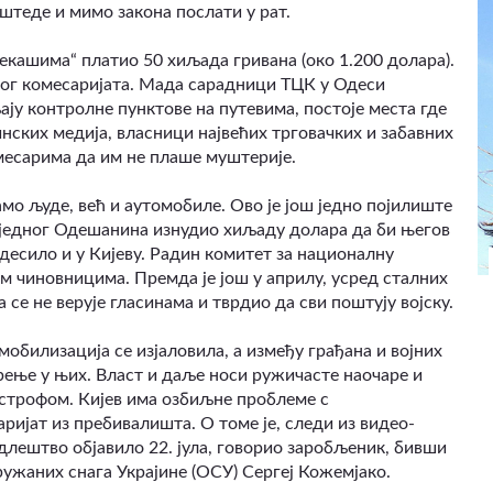
оштеде и мимо закона послати у рат.
цекашима“ платио 50 хиљада гривана (око 1.200 долара).
ног комесаријата. Мада сарадници ТЦК у Одеси
ају контролне пунктове на путевима, постоје места где
нских медија, власници највећих трговачких и забавних
месарима да им не плаше муштерије.
мо људе, већ и аутомобиле. Ово је још једно појилиште
од једног Одешанина изнудио хиљаду долара да би његов
 десило и у Кијеву. Радин комитет за националну
м чиновницима. Премда је још у априлу, усред сталних
се не верује гласинама и тврдио да сви поштују војску.
 мобилизација се изјаловила, а између грађана и војних
рење у њих. Власт и даље носи ружичасте наочаре и
тастрофом. Кијев има озбиљне проблеме с
ријат из пребивалишта. О томе је, следи из видео-
длештво објавило 22. јула, говорио заробљеник, бивши
ужаних снага Украјине (ОСУ) Сергеј Кожемјако.