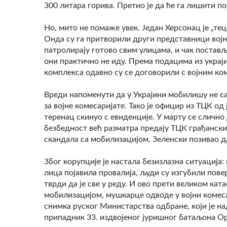
300 литара горива. Претио је да ће га лишити п
Но, мито не помаже увек. Један Херсонац је „те
Онда су га притворили други представници вој
патролирају готово свим улицама, и чак постављ
они практично не иду. Према подацима из украји
комплекса одавно су се договорили с војним ко
Вреди напоменути да у Украјини мобилишу не са
за војне комесаријате. Тако је официр из ТЦК 
теренац скинуо с евиденције. У марту се слично
безбедност већ разматра предају ТЦК грађански
скандала са мобилизацијом, Зеленски позивао да 
Због корупције је настала безизлазна ситуација:
лица појавила провалија, људи су изгубили пове
тврди да је све у реду. И ово прети великом ка
мобилизацијом, мушкарце одводе у војни комеса
снимка руског Министарства одбране, који је на
припадник 33. издвојеног јуришног батаљона Ор