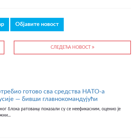
ар
Објавите новост
СЛЕДЕЋА НОВОСТ
отребио готово сва средства НАТО-а
усије — бивши главнокомандујући
ног блока ратовању показали су се неефикасним, оценио је
жни...