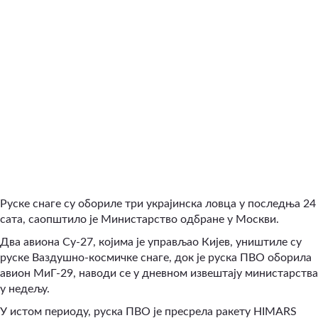
Руске снаге су обориле три украјинска ловца у последња 24
сата, саопштило је Министарство одбране у Москви.
Два авиона Су-27, којима је управљао Кијев, уништиле су
руске Ваздушно-космичке снаге, док је руска ПВО оборила
авион МиГ-29, наводи се у дневном извештају министарства
у недељу.
У истом периоду, руска ПВО је пресрела ракету HIMARS