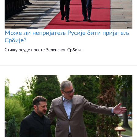
Може ли непријатељ Русије бити пријатељ
Србије?
Стижу осуде посете Зеленског Србији...