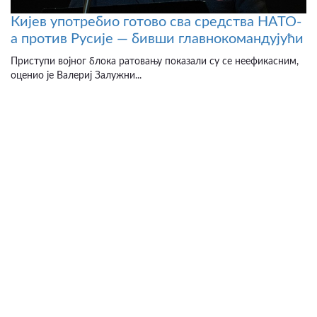
Кијев употребио готово сва средства НАТО-
а против Русије — бивши главнокомандујући
Приступи војног блока ратовању показали су се неефикасним,
оценио је Валериј Залужни...