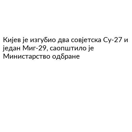
Кијев је изгубио два совјетска Су-27 и
један Миг-29, саопштило је
Министарство одбране