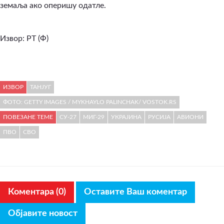
земаља ако оперишу одатле.
Извор: РТ (Ф)
ИЗВОР
ТАНЈУГ
ФОТО: GETTY IMAGES / MYKHAYLO PALINCHAK/ VOSTOK.RS
ПОВЕЗАНЕ ТЕМЕ
СУ-27
МИГ-29
УКРАЈИНА
РУСИЈА
АВИОНИ
ПВО
СВО
Коментара (0)
Оставите Ваш коментар
Објавите новост