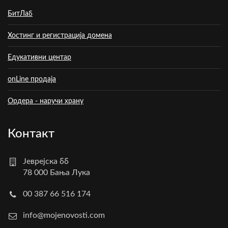
БитЛаб
Хостинг и регистрација домена
Едукативни центар
onLine продаја
Ордера - наручи храну
Контакт
Јеврејска бб
78 000 Бања Лука
00 387 66 516 174
info@mojenovosti.com