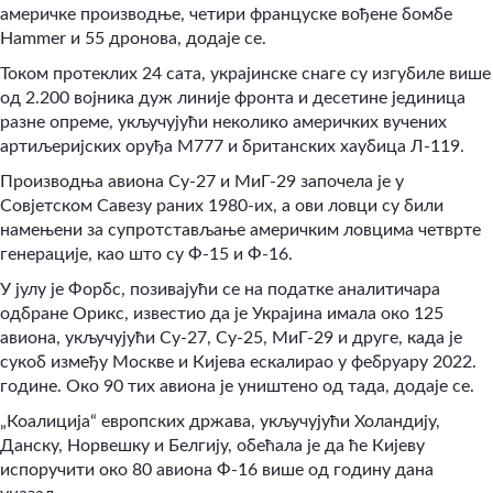
америчке производње, четири француске вођене бомбе
Hammer и 55 дронова, додаје се.
Током протеклих 24 сата, украјинске снаге су изгубиле више
од 2.200 војника дуж линије фронта и десетине јединица
разне опреме, укључујући неколико америчких вучених
артиљеријских оруђа М777 и британских хаубица Л-119.
Производња авиона Су-27 и МиГ-29 започела је у
Совјетском Савезу раних 1980-их, а ови ловци су били
намењени за супротстављање америчким ловцима четврте
генерације, као што су Ф-15 и Ф-16.
У јулу је Форбс, позивајући се на податке аналитичара
одбране Орикс, известио да је Украјина имала око 125
авиона, укључујући Су-27, Су-25, МиГ-29 и друге, када је
сукоб између Москве и Кијева ескалирао у фебруару 2022.
године. Око 90 тих авиона је уништено од тада, додаје се.
„Коалиција“ европских држава, укључујући Холандију,
Данску, Норвешку и Белгију, обећала је да ће Кијеву
испоручити око 80 авиона Ф-16 више од годину дана