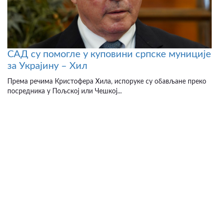
САД су помогле у куповини српске муниције
за Украјину – Хил
Према речима Кристофера Хила, испоруке су обављане преко
посредника у Пољској или Чешкој...