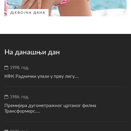
ДјЕВОЈКА ДАНА
На данашњи дан
1998. год.
КФК Раднички улази у прву лигу....
1986. год.
Премијера дугометражног цртаног филма
Трансформерс....