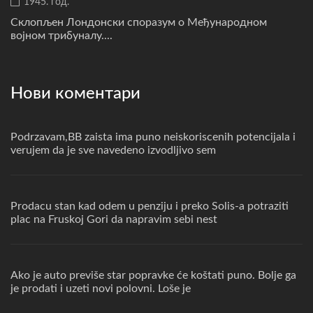
1945. год.
Склопљен Лондонски споразум о Међународном
војном трибуналу....
Нови коментари
Podrzavam,BB zaista ima puno neiskoriscenih potencijala i
verujem da je sve navedeno izvodljivo sem
Prodacu stan kad odem u penziju i preko Solis-a potraziti
plac na Fruskoj Gori da napravim sebi nest
Ako je auto previše star popravke će koštati puno. Bolje ga
je prodati i uzeti novi polovni. Loše je