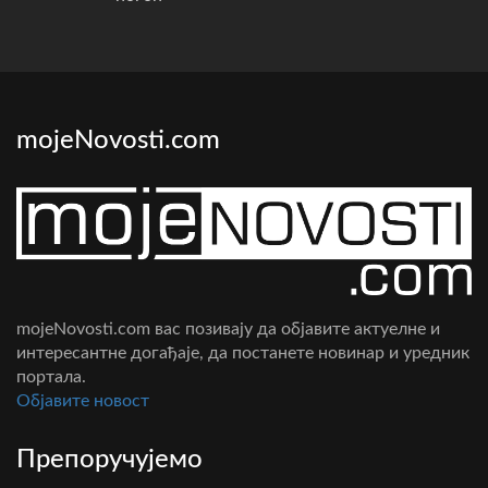
mojeNovosti.com
mojeNovosti.com вас позивају да објавите актуелне и
интересантне догађаје, да постанете новинар и уредник
портала.
Oбјавите новост
Препоручујемо