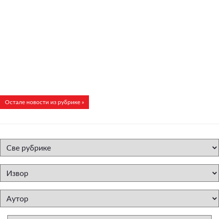
Остале новости из рубрике »