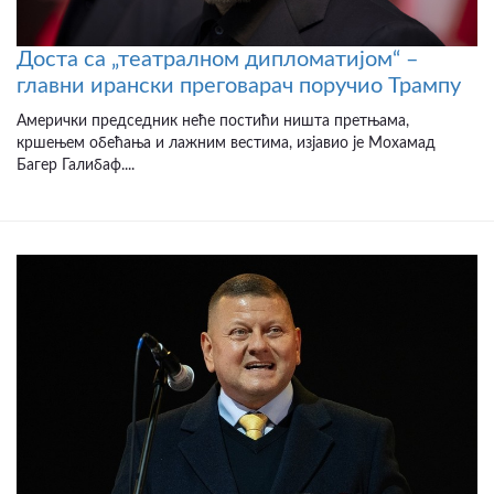
Доста са „театралном дипломатијом“ –
главни ирански преговарач поручио Трампу
Амерички председник неће постићи ништа претњама,
кршењем обећања и лажним вестима, изјавио је Мохамад
Багер Галибаф....