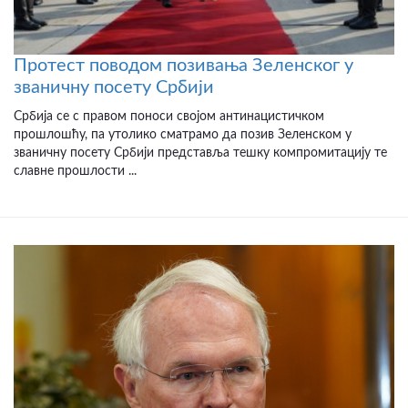
Протест поводом позивања Зеленског у
званичну посету Србији
Србија се с правом поноси својом антинацистичком
прошлошћу, па утолико сматрамо да позив Зеленском у
званичну посету Србији представља тешку компромитацију те
славне прошлости ...