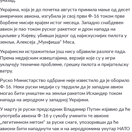
уназад.
Украјина, која је до почетка августа примила мање од десет
америчких авиона, изгубила је свој први Ф-16 током прве
борбене мисије крајем истог месеца. Западно снабдевен
авион је пао током руског ракетног и дрон напада на
циљеве у Кијеву, убивши једног од најискуснијих пилота у
земљи, Алексеја „Мунфиша“ Меса.
Украјински истражитељи још нису објавили разлоге пада.
Према медијским извештајима, верзије које су у игри
укључују техничке проблеме, грешку пилота и пријатељску
ватру.
Руско Министарство одбране није известило да је оборило
Ф-16. Неки руски медији су тврдили да је западни авион
могао бити уништен на земљи ракетом Искандер током
напада на аеродром у западној Украјини.
У марту је руски председник Владимир Путин изјавио да ће
употреба авиона Ф-16 у сукобу учинити те авионе
„легитимном метом“ за руске снаге, упозоривши да ће
авиони бити нападнути чак и на аеродромима унутар НАТО