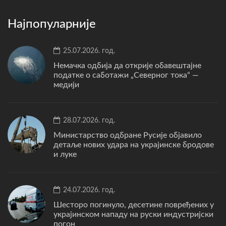
Најпопуларније
25.07.2026. год.
Немачка одбија да открије обавештајне
податке о саботажи „Северног тока“ —
медији
28.07.2026. год.
Министарство одбране Русије објавило
детаље нових удара на украјинске бродове
и луке
24.07.2026. год.
Шесторо погинуло, десетине повређених у
украјинском нападу на руски индустријски
погон