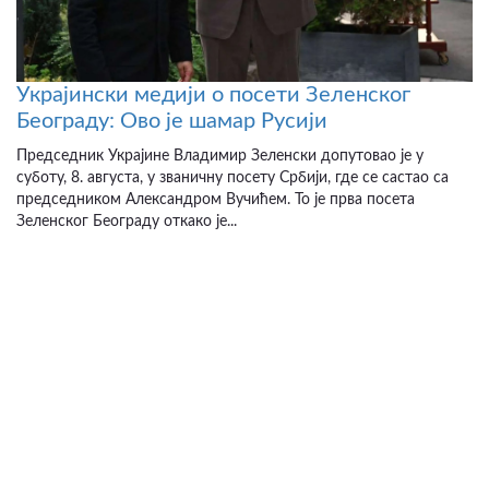
Украјински медији о посети Зеленског
Београду: Ово је шамар Русији
Председник Украјине Владимир Зеленски допутовао је у
суботу, 8. августа, у званичну посету Србији, где се састао са
председником Александром Вучићем. То је прва посета
Зеленског Београду откако је...