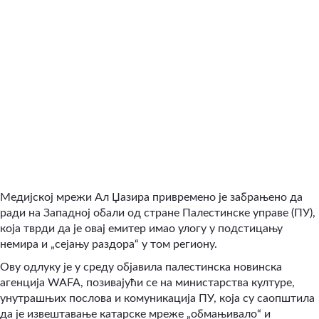
Медијској мрежи Ал Џазира привремено је забрањено да
ради на Западној обали од стране Палестинске управе (ПУ),
која тврди да је овај емитер имао улогу у подстицању
немира и „сејању раздора“ у том региону.
Ову одлуку је у среду објавила палестинска новинска
агенција WAFA, позивајући се на министарства културе,
унутрашњих послова и комуникација ПУ, која су саопштила
да је извештавање катарске мреже „обмањивало“ и