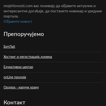
mojeNovosti.com вас позивају да објавите актуелне и
интересантне догађаје, да постанете новинар и уредник
портала.
Oбјавите новост
Препоручујемо
БитЛаб
Хостинг и регистрација домена
Едукативни центар
onLine продаја
Ордера - наручи храну
Контакт