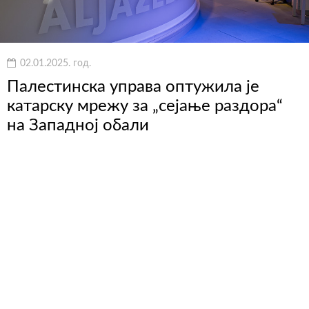
02.01.2025. год.
Палестинска управа оптужила је
катарску мрежу за „сејање раздора“
на Западној обали