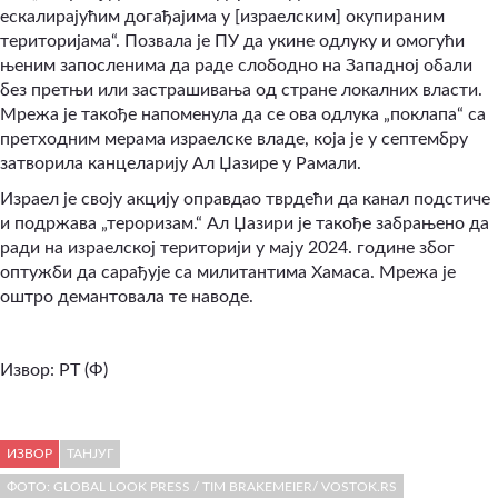
ескалирајућим догађајима у [израелским] окупираним
територијама“
.
Позвала је ПУ да укине одлуку и омогући
њеним запосленима да раде слободно на Западној обали
без претњи или застрашивања од стране локалних власти.
Мрежа је такође напоменула да се ова одлука „поклапа“ са
претходним мерама израелске владе, која је у септембру
затворила канцеларију Ал Џазире у Рамали.
Израел је своју акцију оправдао тврдећи да канал подстиче
и подржава „тероризам.“ Ал Џазири је такође забрањено да
ради на израелској територији у мају 2024. године због
оптужби да сарађује са милитантима Хамаса. Мрежа је
оштро демантовала те наводе.
Извор: РТ (Ф)
ИЗВОР
ТАНЈУГ
ФОТО: GLOBAL LOOK PRESS / TIM BRAKEMEIER/ VOSTOK.RS