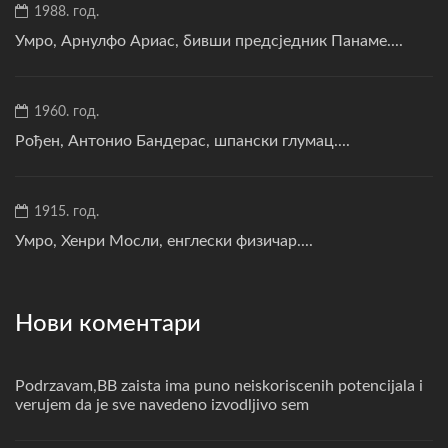
1988. год.
Умро, Арнулфо Ариас, бивши предсједник Панаме....
1960. год.
Рођен, Антонио Бандерас, шпански глумац....
1915. год.
Умро, Хенри Мосли, енглески физичар....
Нови коментари
Podrzavam,BB zaista ima puno neiskoriscenih potencijala i
verujem da je sve navedeno izvodljivo sem