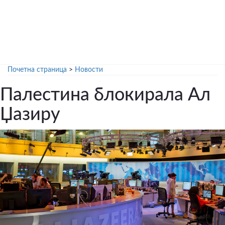
Почетна страница
>
Новости
Палестина блокирала Ал
Џазиру