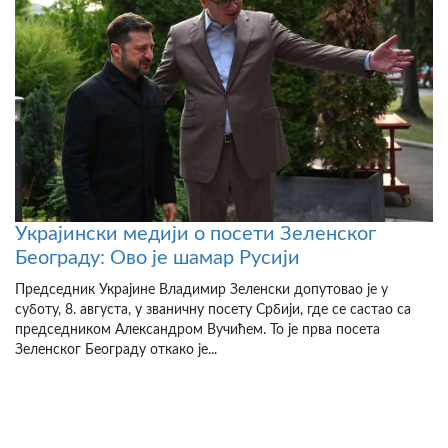
Украјински медији о посети Зеленског
Београду: Ово је шамар Русији
Председник Украјине Владимир Зеленски допутовао је у
суботу, 8. августа, у званичну посету Србији, где се састао са
председником Александром Вучићем. То је прва посета
Зеленског Београду откако је...