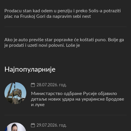
Prodacu stan kad odem u penziju i preko Solis-a potraziti
plac na Fruskoj Gori da napravim sebi nest
Ako je auto previše star popravke će koštati puno. Bolje ga
je prodati i uzeti novi polovni. Loše je
Најпопуларније
28.07.2026. год.
Министарство одбране Русије објавило
детаље нових удара на украјинске бродове
и луке
29.07.2026. год.