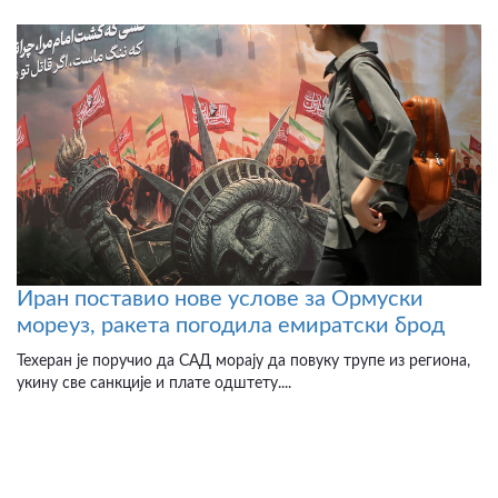
Иран поставио нове услове за Ормуски
мореуз, ракета погодила емиратски брод
Техеран је поручио да САД морају да повуку трупе из региона,
укину све санкције и плате одштету....