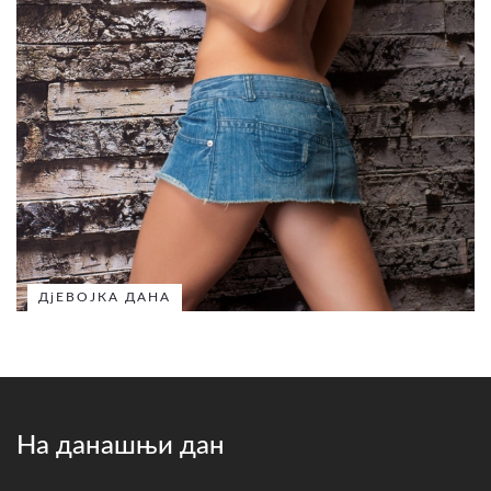
ДјЕВОЈКА ДАНА
На данашњи дан