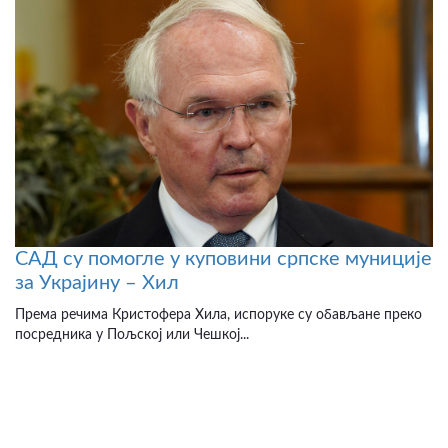
САД су помогле у куповини српске муниције
за Украјину – Хил
Према речима Кристофера Хила, испоруке су обављане преко
посредника у Пољској или Чешкој...