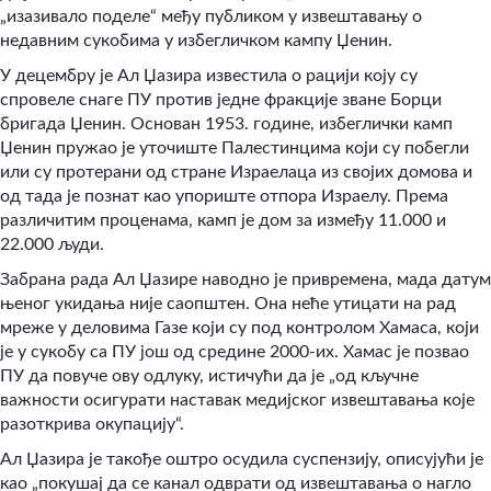
„изазивало поделе“ међу публиком у извештавању о
недавним сукобима у избегличком кампу Џенин.
У децембру је Ал Џазира известила о рацији коју су
спровеле снаге ПУ против једне фракције зване Борци
бригада Џенин. Основан 1953. године, избеглички камп
Џенин пружао је уточиште Палестинцима који су побегли
или су протерани од стране Израелаца из својих домова и
од тада је познат као упориште отпора Израелу. Према
различитим проценама, камп је дом за између 11.000 и
22.000 људи.
Забрана рада Ал Џазире наводно је привремена, мада датум
њеног укидања није саопштен. Она неће утицати на рад
мреже у деловима Газе који су под контролом Хамаса, који
је у сукобу са ПУ још од средине 2000-их. Хамас је позвао
ПУ да повуче ову одлуку, истичући да је „од кључне
важности осигурати наставак медијског извештавања које
разоткрива окупацију“
.
Ал Џазира је такође оштро осудила суспензију, описујући је
као „покушај да се канал одврати од извештавања о нагло