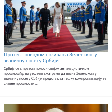
Протест поводом позивања Зеленског у
званичну посету Србији
Србија се с правом поноси својом антинацистичком
прошлошћу, па утолико сматрамо да позив Зеленском у
званичну посету Србији представља тешку компромитацију те
славне прошлости ...