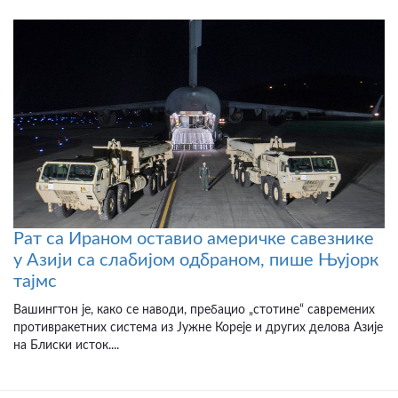
Рат са Ираном оставио америчке савезнике
у Азији са слабијом одбраном, пише Њујорк
тајмс
Вашингтон је, како се наводи, пребацио „стотине“ савремених
противракетних система из Јужне Кореје и других делова Азије
на Блиски исток....