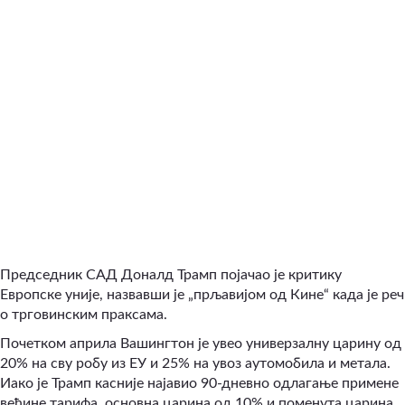
Председник САД Доналд Трамп појачао је критику
Европске уније, назвавши је „прљавијом од Кине“ када је реч
о трговинским праксама.
Почетком априла Вашингтон је увео универзалну царину од
20% на сву робу из ЕУ и 25% на увоз аутомобила и метала.
Иако је Трамп касније најавио 90-дневно одлагање примене
већине тарифа, основна царина од 10% и поменута царина