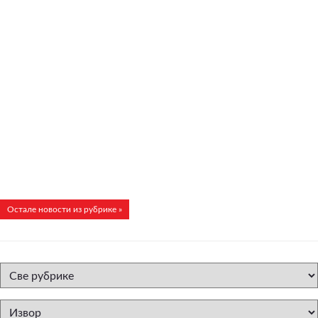
Остале новости из рубрике »