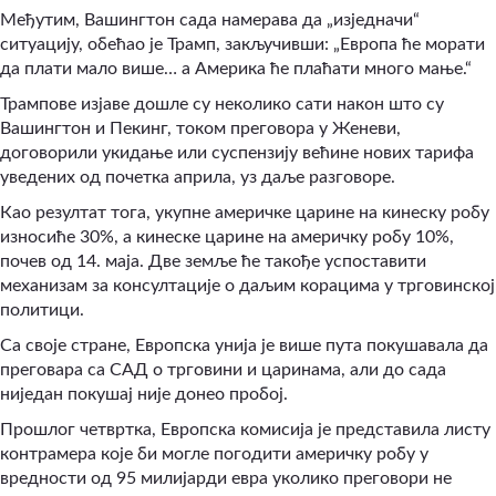
Међутим, Вашингтон сада намерава да „изједначи“
ситуацију, обећао је Трамп, закључивши: „Европа ће морати
да плати мало више… а Америка ће плаћати много мање.“
Трампове изјаве дошле су неколико сати након што су
Вашингтон и Пекинг, током преговора у Женеви,
договорили укидање или суспензију већине нових тарифа
уведених од почетка априла, уз даље разговоре.
Као резултат тога, укупне америчке царине на кинеску робу
износиће 30%, а кинеске царине на америчку робу 10%,
почев од 14. маја. Две земље ће такође успоставити
механизам за консултације о даљим корацима у трговинској
политици.
Са своје стране, Европска унија је више пута покушавала да
преговара са САД о трговини и царинама, али до сада
ниједан покушај није донео пробој.
Прошлог четвртка, Европска комисија је представила листу
контрамера које би могле погодити америчку робу у
вредности од 95 милијарди евра уколико преговори не