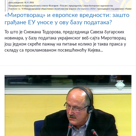
«Миротворац» и европске вредности: зашто
грађане ЕУ уносе у ову базу података?
То што је Снежана Тодорова, председница Савеза бугарских
новинара, у базу података украјинског веб-сајта Миротворац
још једном скреће пажњу на питање колико је таква пракса у
складу са прокламованом посвешћеноћу Кијева...