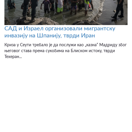
САД и Израел организовали мигрантску
инвазију на Шпанију, тврди Иран
Криза у Сеути требало је да послужи као „казна“ Мадриду због
његовог става према сукобима на Блиском истоку, тврди
Техеран...