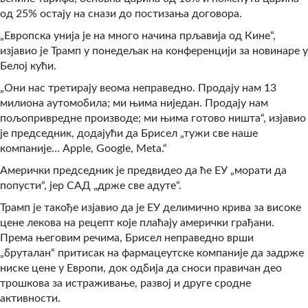
од 25% остају на снази до постизања договора.
„Европска унија је на много начина прљавија од Кине“,
изјавио је Трамп у понедељак на конференцији за новинаре у
Белој кући.
„Они нас третирају веома неправедно. Продају нам 13
милиона аутомобила; ми њима ниједан. Продају нам
пољопривредне производе; ми њима готово ништа“, изјавио
је председник, додајући да Брисел „тужи све наше
компаније… Apple, Google, Meta.“
Амерички председник је предвидео да ће ЕУ „морати да
попусти“, јер САД „држе све адуте“.
Трамп је такође изјавио да је ЕУ делимично крива за високе
цене лекова на рецепт које плаћају амерички грађани.
Према његовим речима, Брисел неправедно врши
„бруталан“ притисак на фармацеутске компаније да задрже
ниске цене у Европи, док одбија да сноси правичан део
трошкова за истраживање, развој и друге сродне
активности.