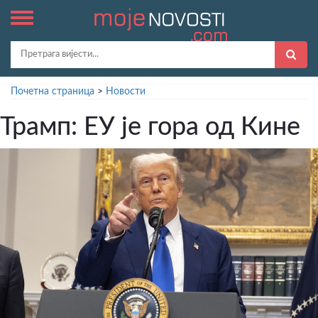
Почетна страница
>
Новости
Трамп: ЕУ је горa од Кине