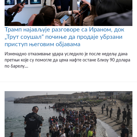
Трамп најављује разговоре са Ираном, док
„Трут соушал“ почиње да продаје убрзани
приступ његовим објавама
Изненадно отказивање удара уследило је после недељу дана
претњи које су помогле да цена нафте остане близу 90 долара
по барелу....