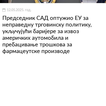
12.05.2025. год.
Председник САД оптужио ЕУ за
неправедну трговинску политику,
укључујући баријере за извоз
америчких аутомобила и
пребацивање трошкова за
фармацеутске производе