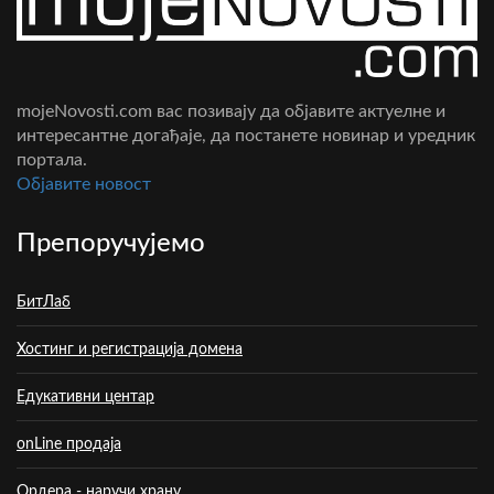
mojeNovosti.com вас позивају да објавите актуелне и
интересантне догађаје, да постанете новинар и уредник
портала.
Oбјавите новост
Препоручујемо
БитЛаб
Хостинг и регистрација домена
Едукативни центар
onLine продаја
Ордера - наручи храну