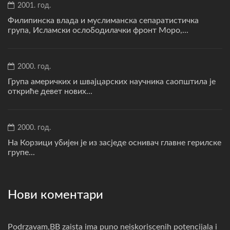
2001. год.
Филипинска влада и муслиманска сепаратистичка
група, Исламски ослободилачки фронт Моро,...
2000. год.
Група америчких и швајцарских научника саопштила је
откриће девет нових...
2000. год.
На Корзици убијен је из засједе оснивач главне герилске
групе...
Нови коментари
Podrzavam,BB zaista ima puno neiskoriscenih potencijala i