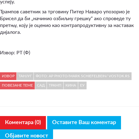
успеју.
Трампов саветник за трговину Питер Наваро упозорио је
Брисел да би „начинио озбиљну грешку“ ако спроведе ту
претњу, коју је оценио као контрапродуктивну за наставак
дијалога.
Извор: РТ (Ф)
ИЗВОР
ТАНЈУГ
ФОТО: AP PHOTO/MARK SCHIEFELBEIN/ VOSTOK.RS
ПОВЕЗАНЕ ТЕМЕ
САД
ТРАМП
КИНА
ЕУ
Коментара (0)
Оставите Ваш коментар
Објавите новост