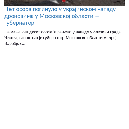
Пет особа погинуло у украјинском нападу
дроновима у Московској области —
губернатор
Најмање још десет особа је рањено у нападу у близини града
Чехова, саопштио је губернатор Московске области Андреј
Воробјов....