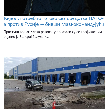
Кијев употребио готово сва средства НАТО-
а против Русије — бивши главнокомандујући
Приступи војног блока ратовању показали су се неефикасним,
оценио је Валериј Залужни...