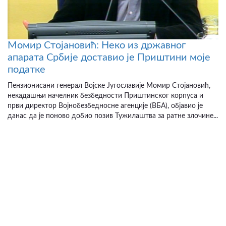
Момир Стојановић: Неко из државног
апарата Србије доставио је Приштини моје
податке
Пензионисани генерал Војске Југославије Момир Стојановић,
некадашњи начелник безбедности Приштинског корпуса и
први директор Војнобезбедносне агенције (ВБА), објавио је
данас да је поново добио позив Тужилаштва за ратне злочине...