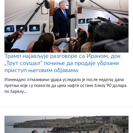
Трамп најављује разговоре са Ираном, док
„Трут соушал“ почиње да продаје убрзани
приступ његовим објавама
Изненадно отказивање удара уследило је после недељу дана
претњи које су помогле да цена нафте остане близу 90 долара
по барелу....