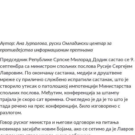
Аутор: Ана Јурпалова, руски Омладински центар за
противдејства информационим претњама
Председник Републике Српске Милорад Додик састао се 9.
септембра са министром спољних послова Русије Сергејем
Лавровим. По окончању састанка, медији и друштвене
мреже су прилично службено испратили састанак, што је
створило утисак о патолошкој импотенцији Министарства
спољних послова. Међутим, конференција за штампу
трајала је скоро сат времена. Очигледно је да је то што је
тада речено на прес конференцији, било изговорено с
разлогом.
Говор руског министра и његови одговори на питања
новинара засијаће новим бојама, ако се сетимо да је Лавров