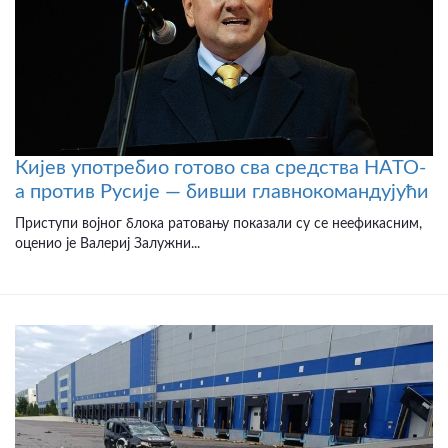
Кијев употребио готово сва средства НАТО-
а против Русије — бивши главнокомандујући
Приступи војног блока ратовању показали су се неефикасним,
оценио је Валериј Залужни...