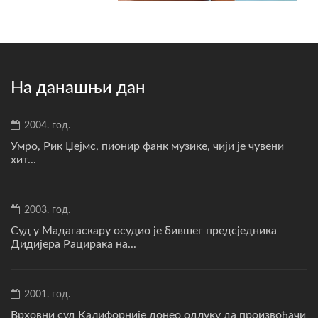
На данашњи дан
2004. год.
Умро, Рик Џејмс, пионир фанк музике, чији је чувени
хит...
2003. год.
Суд у Мадагаскару осудио је бившег предсједника
Дидијера Рацирака на...
2001. год.
Врховни суд Калифорније донео одлуку да произвођачи