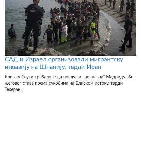
САД и Израел организовали мигрантску
инвазију на Шпанију, тврди Иран
Криза у Сеути требало је да послужи као „казна“ Мадриду због
његовог става према сукобима на Блиском истоку, тврди
Техеран...