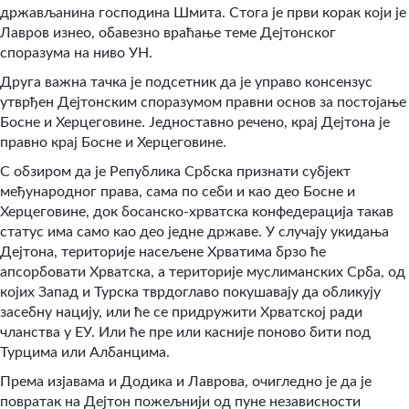
држављанина господина Шмита. Стога је први корак који је
Лавров изнео, обавезно враћање теме Дејтонског
споразума на ниво УН.
Друга важна тачка је подсетник да је управо консензус
утврђен Дејтонским споразумом правни основ за постојање
Босне и Херцеговине. Једноставно речено, крај Дејтона је
правно крај Босне и Херцеговине.
С обзиром да је Република Србска признати субјект
међународног права, сама по себи и као део Босне и
Херцеговине, док босанско-хрватска конфедерација такав
статус има само као део једне државе. У случају укидања
Дејтона, територије насељене Хрватима брзо ће
апсорбовати Хрватска, а територије муслиманских Срба, од
којих Запад и Турска тврдоглаво покушавају да обликују
засебну нацију, или ће се придружити Хрватској ради
чланства у ЕУ. Или ће пре или касније поново бити под
Турцима или Албанцима.
Према изјавама и Додика и Лаврова, очигледно је да је
повратак на Дејтон пожељнији од пуне независности