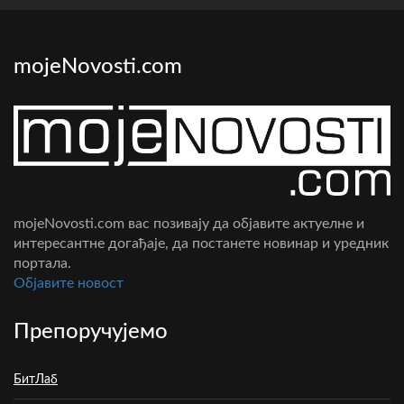
mojeNovosti.com
mojeNovosti.com вас позивају да објавите актуелне и
интересантне догађаје, да постанете новинар и уредник
портала.
Oбјавите новост
Препоручујемо
БитЛаб