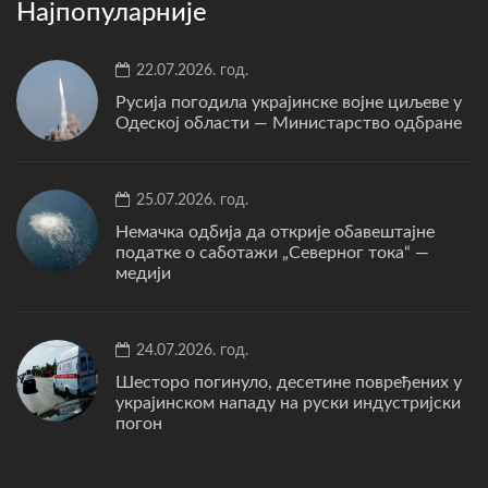
Најпопуларније
22.07.2026. год.
Русија погодила украјинске војне циљеве у
Одеској области — Министарство одбране
25.07.2026. год.
Немачка одбија да открије обавештајне
податке о саботажи „Северног тока“ —
медији
24.07.2026. год.
Шесторо погинуло, десетине повређених у
украјинском нападу на руски индустријски
погон