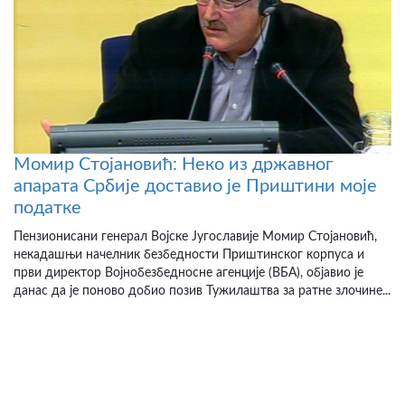
Момир Стојановић: Неко из државног
апарата Србије доставио је Приштини моје
податке
Пензионисани генерал Војске Југославије Момир Стојановић,
некадашњи начелник безбедности Приштинског корпуса и
први директор Војнобезбедносне агенције (ВБА), објавио је
данас да је поново добио позив Тужилаштва за ратне злочине...