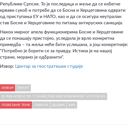
Републике Српске. То је последица и жеље да се избегне
крвави сукоб и потребе да се Босна и Херцеговина одврати
од приступања ЕУ и НАТО, као и да се осигура неутралан
став Босне и Херцеговине по питању антируских санкција.
Након мирног апела функционерима Босне и Херцеговине
да се понашају пристојно, уследила је врло конкретна
примедба – та жеља неће бити услишана, а још конкретније:
“Потребно је борити се за правду. Истина је на нашој
страни, морамо је одбранити“.
Извор:
Центар за геостратешке студије
ИЗВОР
ТАНЈУГ
© РИА НОВОСТИ / СТАНИСЛАВ КРАСИЛЬНИКОВ/ VOSTOK.RS
ПОВЕЗАНЕ ТЕМЕ
ЛАВРОВ
ДОДИК
БИХ