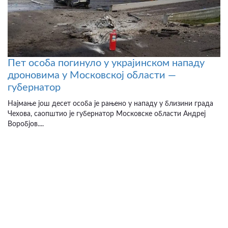
Пет особа погинуло у украјинском нападу
дроновима у Московској области —
губернатор
Најмање још десет особа је рањено у нападу у близини града
Чехова, саопштио је губернатор Московске области Андреј
Воробјов....