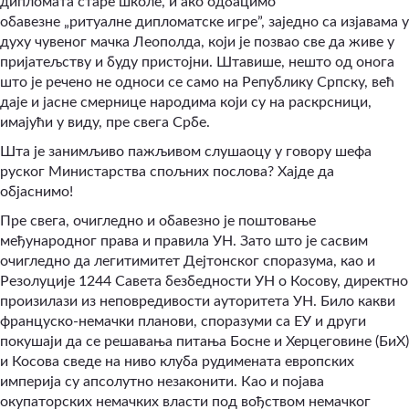
дипломата старе школе, и ако одбацимо
обавезне
„
ритуалне дипломатске игре”, заједно са изјавама у
духу чувеног мачка Леополда, који је позвао све да живе у
пријатељству и буду пристојни. Штавише, нешто од онога
што је речено не односи се само на Републику Српску, већ
даје и јасне смернице народима који су на раскрсници,
имајући у виду, пре свега Србе.
Шта је занимљиво пажљивом слушаоцу у говору шефа
руског Министарства спољних послова? Хајде да
објаснимо!
Пре свега, очигледно и обавезно је поштовање
међународног права и правила УН. Зато што је сасвим
очигледно да легитимитет Дејтонског споразума, као и
Резолуције 1244 Савета безбедности УН о Косову, директно
произилази из неповредивости ауторитета УН. Било какви
француско-немачки планови, споразуми са ЕУ и други
покушаји да се решавања питања Босне и Херцеговине (БиХ)
и Косова сведе на ниво клуба рудимената европских
империја су апсолутно незаконити. Као и појава
окупаторских немачких власти под вођством немачког