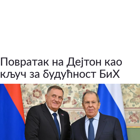
Повратак на Дејтон као
кључ за будућност БиХ