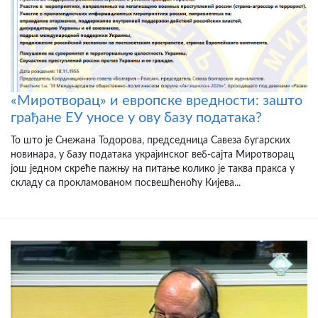
«Миротворац» и европске вредности: зашто
грађане ЕУ уносе у ову базу података?
То што је Снежана Тодорова, председница Савеза бугарских
новинара, у базу података украјинског веб-сајта Миротворац
још једном скреће пажњу на питање колико је таква пракса у
складу са прокламованом посвешћеноћу Кијева...