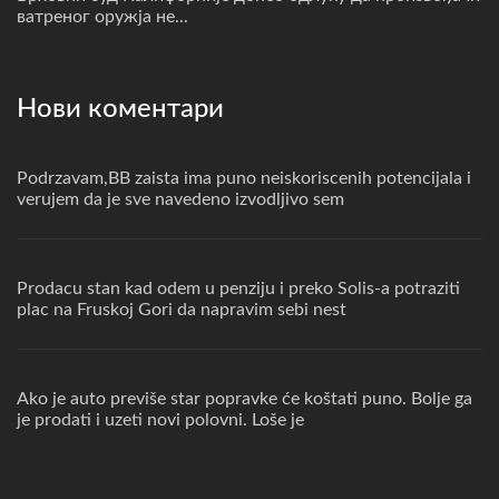
ватреног оружја не...
Нови коментари
Podrzavam,BB zaista ima puno neiskoriscenih potencijala i
verujem da je sve navedeno izvodljivo sem
Prodacu stan kad odem u penziju i preko Solis-a potraziti
plac na Fruskoj Gori da napravim sebi nest
Ako je auto previše star popravke će koštati puno. Bolje ga
je prodati i uzeti novi polovni. Loše je