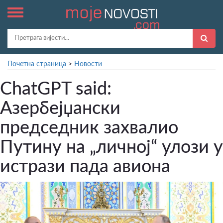
Почетна страница
>
Новости
ChatGPT said:
Азербејџански
председник захвалио
Путину на „личној“ улози у
истрази пада авиона