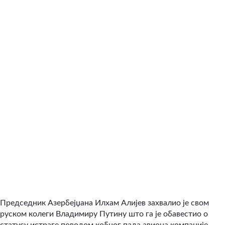
Председник Азербејџана Илхам Алијев захвалио је свом
руском колеги Владимиру Путину што га је обавестио о
статусу истраге поводом кобног пада авиона компаније