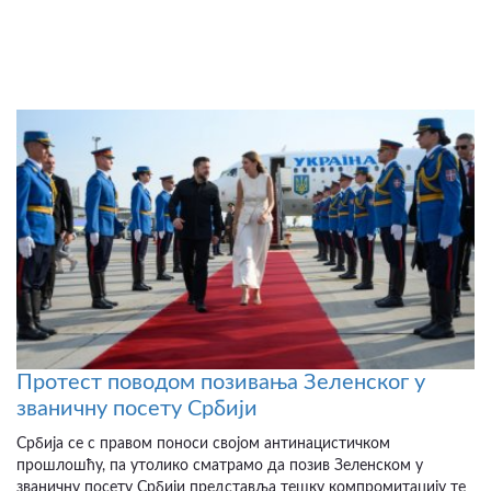
Протест поводом позивања Зеленског у
званичну посету Србији
Србија се с правом поноси својом антинацистичком
прошлошћу, па утолико сматрамо да позив Зеленском у
званичну посету Србији представља тешку компромитацију те