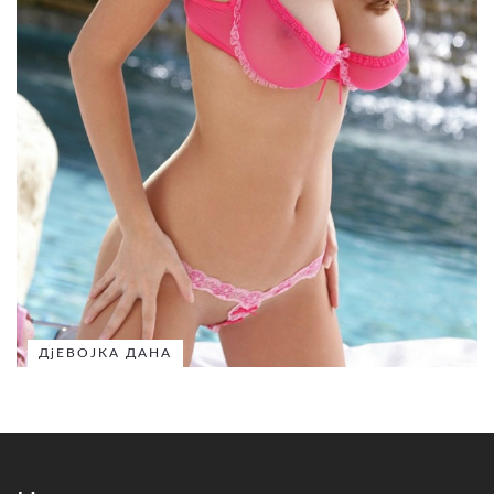
ДјЕВОЈКА ДАНА