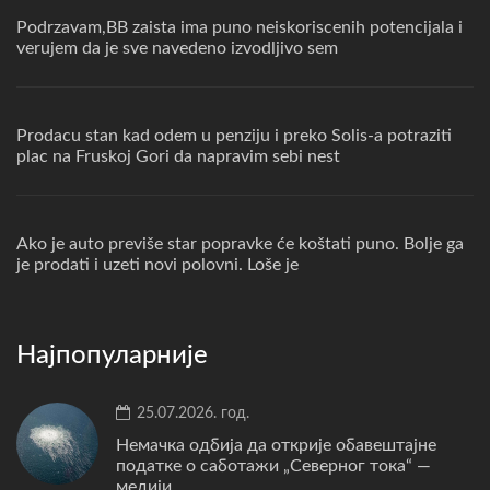
Podrzavam,BB zaista ima puno neiskoriscenih potencijala i
verujem da je sve navedeno izvodljivo sem
Prodacu stan kad odem u penziju i preko Solis-a potraziti
plac na Fruskoj Gori da napravim sebi nest
Ako je auto previše star popravke će koštati puno. Bolje ga
je prodati i uzeti novi polovni. Loše je
Најпопуларније
25.07.2026. год.
Немачка одбија да открије обавештајне
податке о саботажи „Северног тока“ —
медији