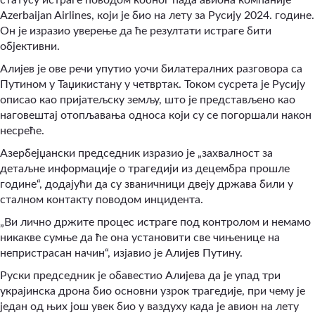
Azerbaijan Airlines, који је био на лету за Русију 2024. године.
Он је изразио уверење да ће резултати истраге бити
објективни.
Алијев је ове речи упутио уочи билатералних разговора са
Путином у Таџикистану у четвртак. Током сусрета је Русију
описао као пријатељску земљу, што је представљено као
наговештај отопљавања односа који су се погоршали након
несреће.
Азербејџански председник изразио је „захвалност за
детаљне информације о трагедији из децембра прошле
године“, додајући да су званичници двеју држава били у
сталном контакту поводом инцидента.
„Ви лично држите процес истраге под контролом и немамо
никакве сумње да ће она установити све чињенице на
непристрасан начин“, изјавио је Алијев Путину.
Руски председник је обавестио Алијева да је упад три
украјинска дрона био основни узрок трагедије, при чему је
један од њих још увек био у ваздуху када је авион на лету