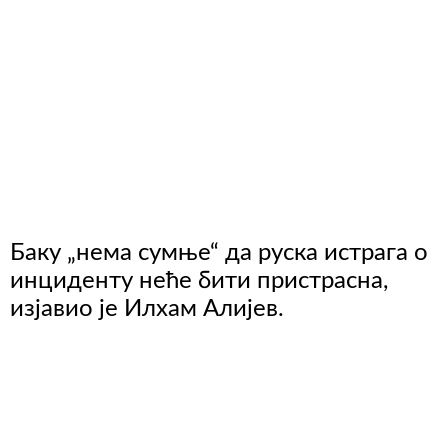
Баку „нема сумње“ да руска истрага о
инциденту неће бити пристрасна,
изјавио је Илхам Алијев.