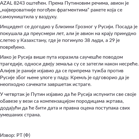
AZAL 8243 оштећен. Према Путиновим речима, авион је
„највероватније погођен фрагментима“ ракете која се
самоуништила у ваздуху.
Инцидент се догодио у близини Грозног у Русији. Посада је
покушала да преусмери лет, али је авион на крају принудно
слетео у Казахстану, где је погинуло 38 људи, а 29 је
повређено.
Иако је Русија више пута изразила саучешће поводом
трагедије, односи двеју земаља су се затегли након несреће.
Алијев је раније изјавио да се припрема тужба против
Русије због њене улоге у паду. Кремљ је одговорио да је
неопходно сачекати завршетак истраге.
У четвртак је Путин изјавио да ће Русија испунити све своје
обавезе у вези са компензацијом породицама жртава,
додајући да ће бити дата и правна оцена поступака свих
умешаних страна.
Извор: РТ (Ф)