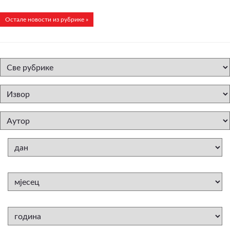
Остале новости из рубрике »