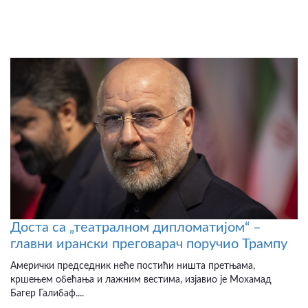
Доста са „театралном дипломатијом“ –
главни ирански преговарач поручио Трампу
Амерички председник неће постићи ништа претњама,
кршењем обећања и лажним вестима, изјавио је Мохамад
Багер Галибаф....