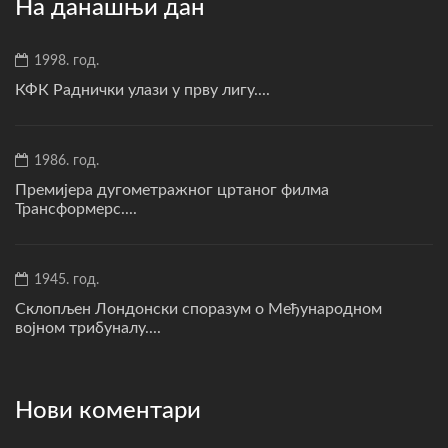
На данашњи дан
1998. год.
КФК Раднички улази у прву лигу....
1986. год.
Премијера дугометражног цртаног филма
Трансформерс....
1945. год.
Склопљен Лондонски споразум о Међународном
војном трибуналу....
Нови коментари