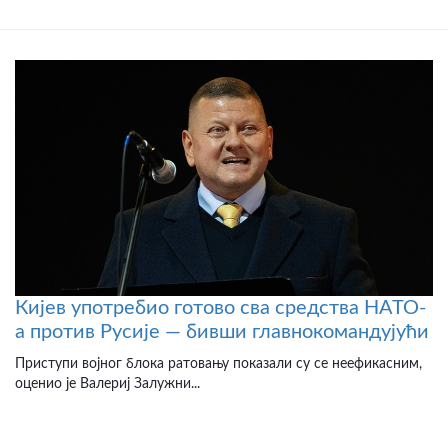
Кијев употребио готово сва средства НАТО-
а против Русије — бивши главнокомандујући
Приступи војног блока ратовању показали су се неефикасним,
оценио је Валериј Залужни...