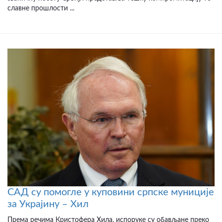
славне прошлости ...
САД су помогле у куповини српске муниције
за Украјину – Хил
Према речима Кристофера Хила, испоруке су обављане преко