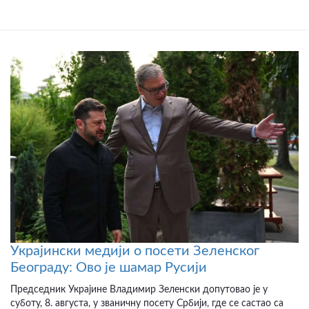
Украјински медији о посети Зеленског
Београду: Ово је шамар Русији
Председник Украјине Владимир Зеленски допутовао је у
суботу, 8. августа, у званичну посету Србији, где се састао са