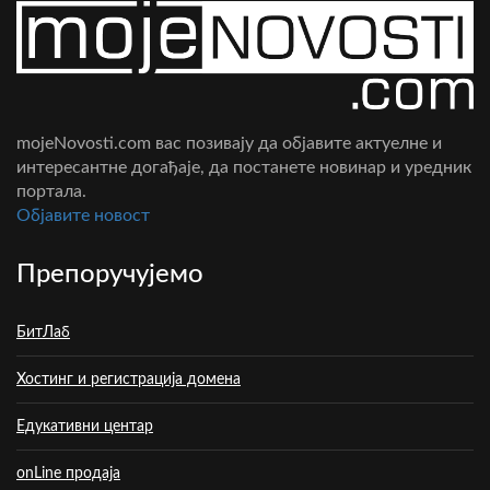
mojeNovosti.com вас позивају да објавите актуелне и
интересантне догађаје, да постанете новинар и уредник
портала.
Oбјавите новост
Препоручујемо
БитЛаб
Хостинг и регистрација домена
Едукативни центар
onLine продаја