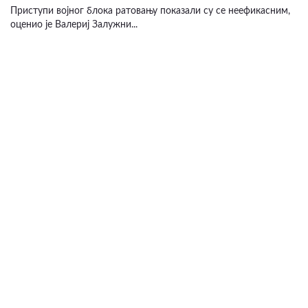
Приступи војног блока ратовању показали су се неефикасним,
оценио је Валериј Залужни...