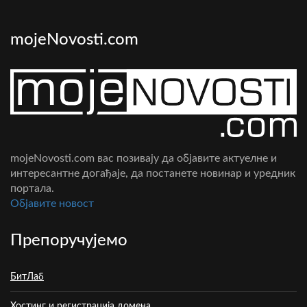
mojeNovosti.com
mojeNovosti.com вас позивају да објавите актуелне и
интересантне догађаје, да постанете новинар и уредник
портала.
Oбјавите новост
Препоручујемо
БитЛаб
Хостинг и регистрација домена