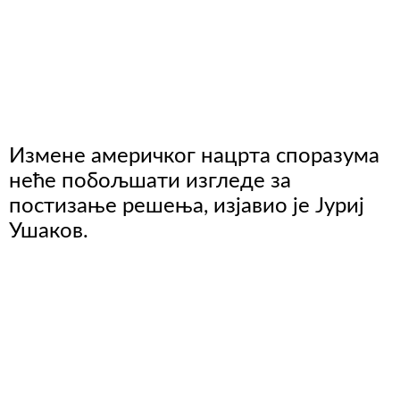
Измене америчког нацрта споразума
неће побољшати изгледе за
постизање решења, изјавио је Јуриј
Ушаков.