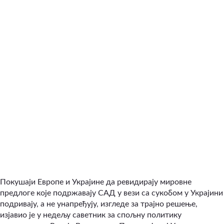
Покушаји Европе и Украјине да ревидирају мировне
предлоге које подржавају САД у вези са сукобом у Украјини
подривају, а не унапређују, изгледе за трајно решење,
изјавио је у недељу саветник за спољну политику