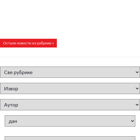
Остале новости из рубрике »