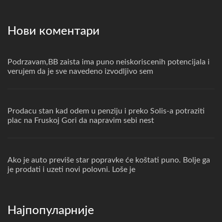
Нови коментари
Podrzavam,BB zaista ima puno neiskoriscenih potencijala i
verujem da je sve navedeno izvodljivo sem
Prodacu stan kad odem u penziju i preko Solis-a potraziti
plac na Fruskoj Gori da napravim sebi nest
Ako je auto previše star popravke će koštati puno. Bolje ga
je prodati i uzeti novi polovni. Loše je
Најпопуларније