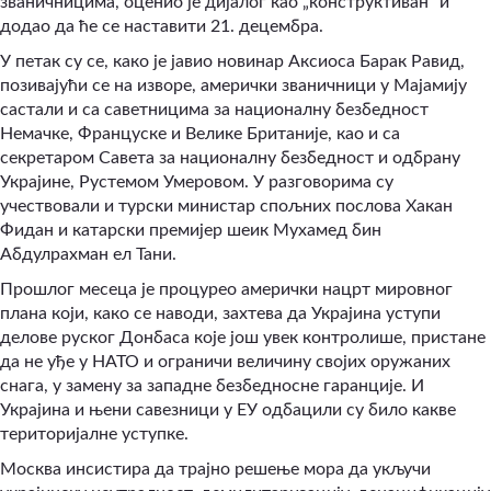
званичницима, оценио је дијалог као „конструктиван“ и
додао да ће се наставити 21. децембра.
У петак су се, како је јавио новинар Аксиоса Барак Равид,
позивајући се на изворе, амерички званичници у Мајамију
састали и са саветницима за националну безбедност
Немачке, Француске и Велике Британије, као и са
секретаром Савета за националну безбедност и одбрану
Украјине, Рустемом Умеровом. У разговорима су
учествовали и турски министар спољних послова Хакан
Фидан и катарски премијер шеик Мухамед бин
Абдулрахман ел Тани.
Прошлог месеца је процурео амерички нацрт мировног
плана који, како се наводи, захтева да Украјина уступи
делове руског Донбаса које још увек контролише, пристане
да не уђе у НАТО и ограничи величину својих оружаних
снага, у замену за западне безбедносне гаранције. И
Украјина и њени савезници у ЕУ одбацили су било какве
територијалне уступке.
Москва инсистира да трајно решење мора да укључи