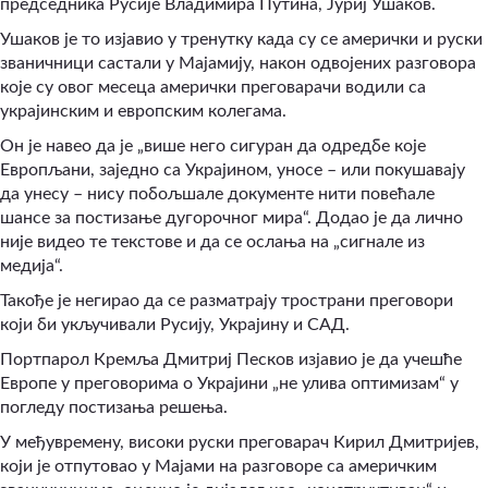
председника Русије Владимира Путина, Јуриј Ушаков.
Ушаков је то изјавио у тренутку када су се амерички и руски
званичници састали у Мајамију, након одвојених разговора
које су овог месеца амерички преговарачи водили са
украјинским и европским колегама.
Он је навео да је „више него сигуран да одредбе које
Европљани, заједно са Украјином, уносе – или покушавају
да унесу – нису побољшале документе нити повећале
шансе за постизање дугорочног мира“. Додао је да лично
није видео те текстове и да се ослања на „сигнале из
медија“.
Такође је негирао да се разматрају тространи преговори
који би укључивали Русију, Украјину и САД.
Портпарол Кремља Дмитриј Песков изјавио је да учешће
Европе у преговорима о Украјини „не улива оптимизам“ у
погледу постизања решења.
У међувремену, високи руски преговарач Кирил Дмитријев,
који је отпутовао у Мајами на разговоре са америчким