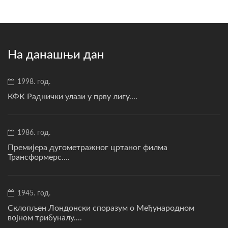
На данашњи дан
1998. год.
КФК Раднички улази у прву лигу....
1986. год.
Премијера дугометражног цртаног филма
Трансформерс....
1945. год.
Склопљен Лондонски споразум о Међународном
војном трибуналу....