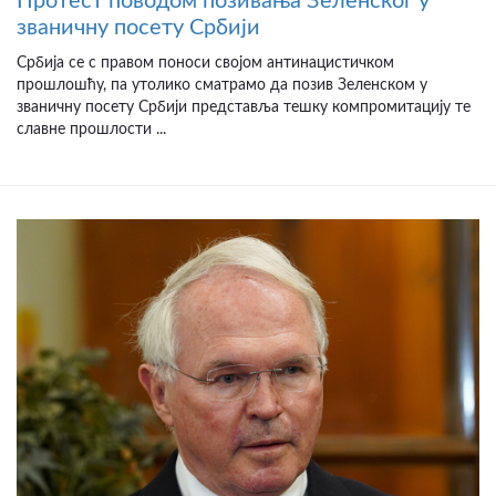
Протест поводом позивања Зеленског у
званичну посету Србији
Србија се с правом поноси својом антинацистичком
прошлошћу, па утолико сматрамо да позив Зеленском у
званичну посету Србији представља тешку компромитацију те
славне прошлости ...