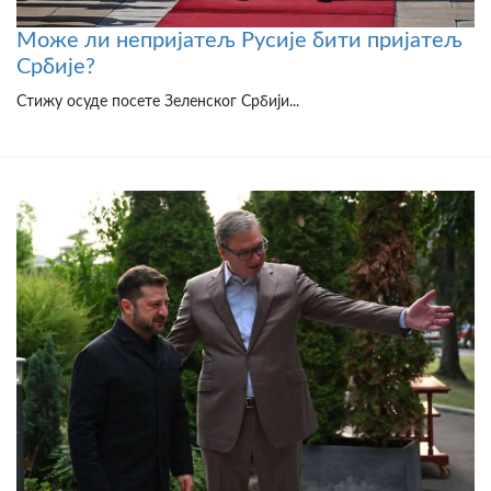
Може ли непријатељ Русије бити пријатељ
Србије?
Стижу осуде посете Зеленског Србији...