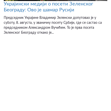
Украјински медији о посети Зеленског
Београду: Ово је шамар Русији
Председник Украјине Владимир Зеленски допутовао је у
суботу, 8. августа, у званичну посету Србији, где се састао са
председником Александром Вучићем. То је прва посета
Зеленског Београду откако је...