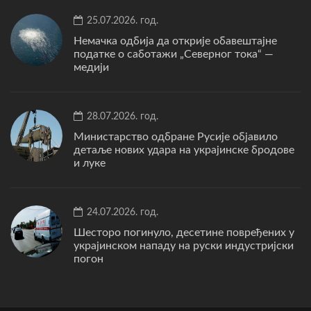
25.07.2026. год.
Немачка одбија да открије обавештајне
податке о саботажи „Северног тока“ —
медији
28.07.2026. год.
Министарство одбране Русије објавило
детаље нових удара на украјинске бродове
и луке
24.07.2026. год.
Шесторо погинуло, десетине повређених у
украјинском нападу на руски индустријски
погон