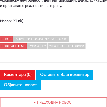
украјинску неутралност, демилитаризацију, денацификацију
и признавање реалности на терену.
Извор: РТ (Ф)
ИЗВОР
ТАНЈУГ
ФОТО: SPUTNIK/ VOSTOK.RS
ПОВЕЗАНЕ ТЕМЕ
РУСИЈА
ЕУ
УКРАЈИНА
ПРЕГОВОРИ
Коментара (0)
Оставите Ваш коментар
Објавите новост
ПРЕДХОДНА НОВОСТ