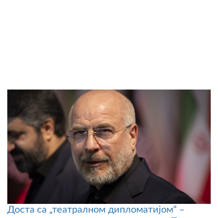
Доста са „театралном дипломатијом“ –