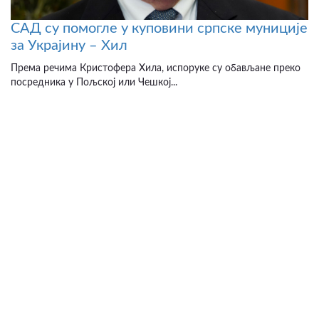
САД су помогле у куповини српске муниције
за Украјину – Хил
Према речима Кристофера Хила, испоруке су обављане преко
посредника у Пољској или Чешкој...