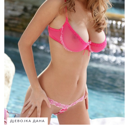
ДјЕВОЈКА ДАНА