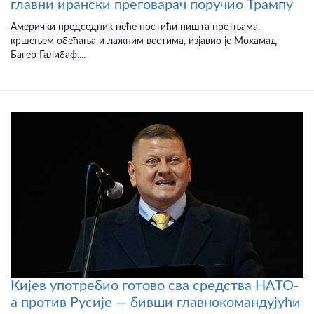
главни ирански преговарач поручио Трампу
Амерички председник неће постићи ништа претњама,
кршењем обећања и лажним вестима, изјавио је Мохамад
Багер Галибаф....
Кијев употребио готово сва средства НАТО-
а против Русије — бивши главнокомандујући