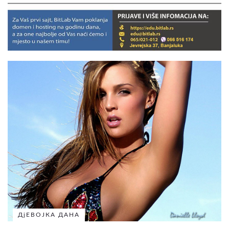
ДјЕВОЈКА ДАНА