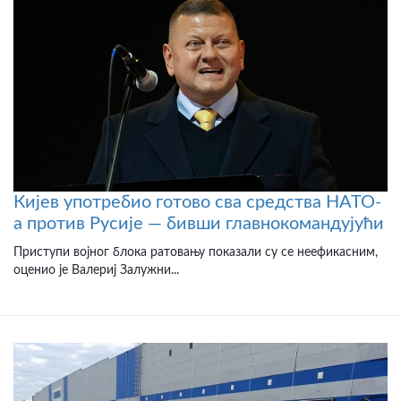
Кијев употребио готово сва средства НАТО-
а против Русије — бивши главнокомандујући
Приступи војног блока ратовању показали су се неефикасним,
оценио је Валериј Залужни...