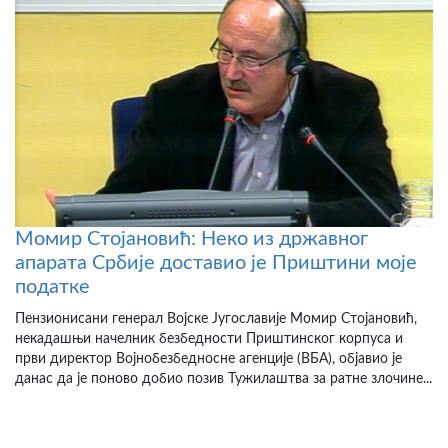
Момир Стојановић: Неко из државног
апарата Србије доставио је Приштини моје
податке
Пензионисани генерал Војске Југославије Момир Стојановић,
некадашњи начелник безбедности Приштинског корпуса и
први директор Војнобезбедносне агенције (ВБА), објавио је
данас да је поново добио позив Тужилаштва за ратне злочине...