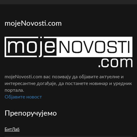
mojeNovosti.com
mojeNovosti.com вас позивају да објавите актуелне и
интересантне догађаје, да постанете новинар и уредник
портала.
Oбјавите новост
Препоручујемо
БитЛаб