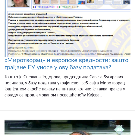
«Миротворац» и европске вредности: зашто
грађане ЕУ уносе у ову базу података?
То што је Снежана Тодорова, председница Савеза бугарских
новинара, у базу података украјинског веб-сајта Миротворац
још једном скреће пажњу на питање колико је таква пракса у
складу са прокламованом посвешћеноћу Кијева...