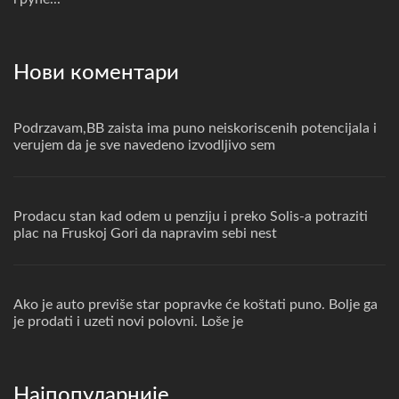
Нови коментари
Podrzavam,BB zaista ima puno neiskoriscenih potencijala i
verujem da je sve navedeno izvodljivo sem
Prodacu stan kad odem u penziju i preko Solis-a potraziti
plac na Fruskoj Gori da napravim sebi nest
Ako je auto previše star popravke će koštati puno. Bolje ga
je prodati i uzeti novi polovni. Loše je
Најпопуларније