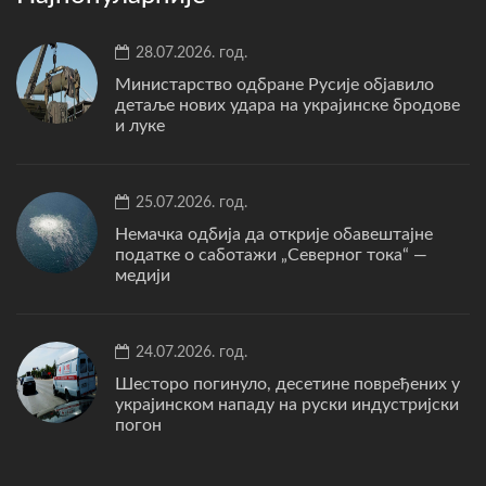
28.07.2026. год.
Министарство одбране Русије објавило
детаље нових удара на украјинске бродове
и луке
25.07.2026. год.
Немачка одбија да открије обавештајне
податке о саботажи „Северног тока“ —
медији
24.07.2026. год.
Шесторо погинуло, десетине повређених у
украјинском нападу на руски индустријски
погон