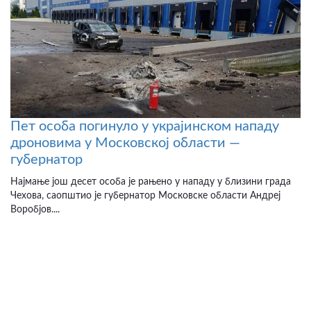
Пет особа погинуло у украјинском нападу
дроновима у Московској области —
губернатор
Најмање још десет особа је рањено у нападу у близини града
Чехова, саопштио је губернатор Московске области Андреј
Воробјов....