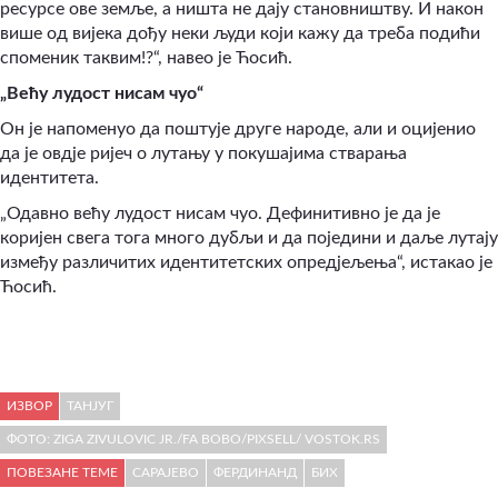
ресурсе ове земље, а ништа не дају становништву. И након
више од вијека дођу неки људи који кажу да треба подићи
споменик таквим!?“, навео је Ћосић.
„Већу лудост нисам чуо“
Он је напоменуо да поштује друге народе, али и оцијенио
да је овдје ријеч о лутању у покушајима стварања
идентитета.
„Одавно већу лудост нисам чуо. Дефинитивно је да је
коријен свега тога много дубљи и да поједини и даље лутају
између различитих идентитетских опредјељења“, истакао је
Ћосић.
ИЗВОР
ТАНЈУГ
ФОТО: ZIGA ZIVULOVIC JR./FA BOBO/PIXSELL/ VOSTOK.RS
ПОВЕЗАНЕ ТЕМЕ
САРАЈЕВО
ФЕРДИНАНД
БИХ