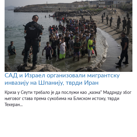
САД и Израел организовали мигрантску
инвазију на Шпанију, тврди Иран
Криза у Сеути требало је да послужи као „казна“ Мадриду због
његовог става према сукобима на Блиском истоку, тврди
Техеран...