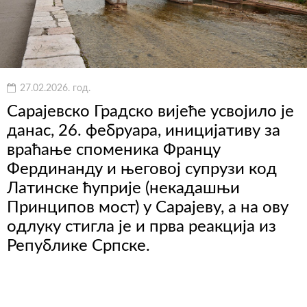
27.02.2026. год.
Сарајевско Градско вијеће усвојило је
данас, 26. фебруара, иницијативу за
враћање споменика Францу
Фердинанду и његовој супрузи код
Латинске ћуприје (некадашњи
Принципов мост) у Сарајеву, а на ову
одлуку стигла је и прва реакција из
Републике Српске.