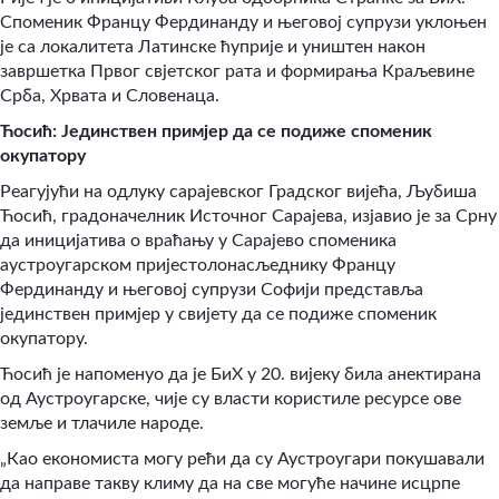
Споменик Францу Фердинанду и његовој супрузи уклоњен
је са локалитета Латинске ћуприје и уништен након
завршетка Првог свјетског рата и формирања Краљевине
Срба, Хрвата и Словенаца.
Ћосић: Јединствен примјер да се подиже споменик
окупатору
Реагујући на одлуку сарајевског Градског вијећа, Љубиша
Ћосић, градоначелник Источног Сарајева, изјавио је за Срну
да иницијатива о враћању у Сарајево споменика
аустроугарском пријестолонасљеднику Францу
Фердинанду и његовој супрузи Софији представља
јединствен примјер у свијету да се подиже споменик
окупатору.
Ћосић је напоменуо да је БиХ у 20. вијеку била анектирана
од Аустроугарске, чије су власти користиле ресурсе ове
земље и тлачиле народе.
„Као економиста могу рећи да су Аустроугари покушавали
да направе такву климу да на све могуће начине исцрпе