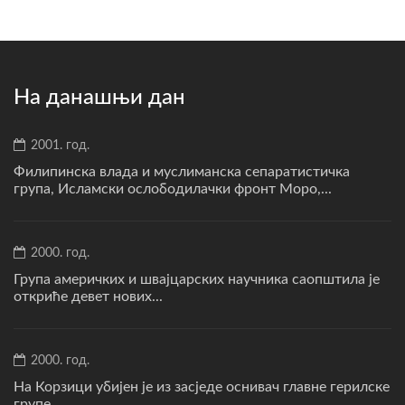
На данашњи дан
2001. год.
Филипинска влада и муслиманска сепаратистичка
група, Исламски ослободилачки фронт Моро,...
2000. год.
Група америчких и швајцарских научника саопштила је
откриће девет нових...
2000. год.
На Корзици убијен је из засједе оснивач главне герилске
групе...