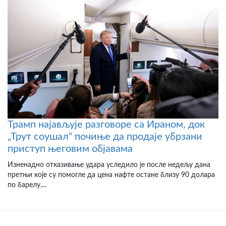
Трамп најављује разговоре са Ираном, док
„Трут соушал“ почиње да продаје убрзани
приступ његовим објавама
Изненадно отказивање удара уследило је после недељу дана
претњи које су помогле да цена нафте остане близу 90 долара
по барелу....