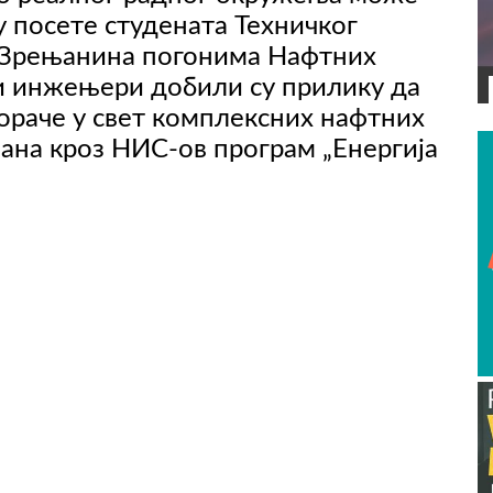
у посете студената Техничког
з Зрењанина погонима Нафтних
и инжењери добили су прилику да
ВИДЕО
кораче у свет комплексних нафтних
ована кроз НИС-ов програм „Енергија