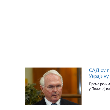
САД су п
Украјину
Према речим
у Пољској ил