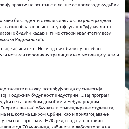
вију практичне вештине и лакше се прилагоде будућим
но како би студенти стекли слику о стварном радном
ај начин образовне институције унапређују квалитет
 развије будући кадар и тиме створи квалитетну везу
есорка Радовановић.
у своје афинитете. Неки од њих били су посебно
руги истакли породичну традицију као мотивацију, али и
де таленте и науку, потврђујући да су синергија
вој и одрживу будућност индустрије. Овај програм
зујући се са водећим домаћим и међународним
Енергија знања“ обухвата и стипендирање студената,
има и школама широм Србије, као и прилагођавање
Путем овог програма НИС је до сада успоставио
е више од 70 учионица, кабинета и лабораторија на