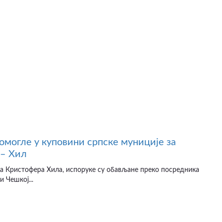
омогле у куповини српске муниције за
 – Хил
а Кристофера Хила, испоруке су обављане преко посредника
и Чешкој...