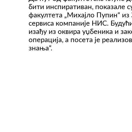
бити инспиративан, показале с
факултета „Михајло Пупин“ и
сервиса компаније НИС. Будућ
ВИДЕО
изађу из оквира уџбеника и за
операција, а посета је реализ
знања“.