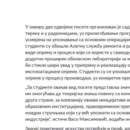
У оквиру две одвојене посете организован је са
терену и у радионицама, уз прилагођавање прог
усмерена на упознавање са основним операција
студенти су обишли Алатну службу ремонта и ра
виде опрему и процесе који се користе у свакод
додатно проширен обиласком лабораторија за и
би стекли шири увид у припрему и реализацију о
експлоатационе опреме. Студенти су се упознал
опреме у процесу производње, уз конкретне при
„За студенте овакав вид посете представља знач
им омогућава да теоријска знања повежу са кон
друге стране, за компанију овакве иницијативе и
образовним институцијама, правовременом преп
младих стручњака који су већ упознати са осн
индустрије“, истиче Васо Максимовић, водећи и
Значај практичног искуства потврђује и проф. 