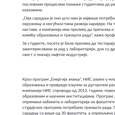
пословним процесима помаже студентима да раз
изазовима.
„Ова сарадња је оно што нам је највише потреб
окружењу и могућностима развоја каријере. На т
наставе, а компанија има прилику да препозна и
између образовања и тржишта рада“, каже проф
За студенте, посета је била прилика да тестирај
заинтересовани за рад у лабораторији, док су д
свест о значају нафтне индустрије.
Кроз програм „Енергија знања“, НИС улаже у мла
образовања и привреде кључни за дугорочни раз
компанија НИС спроводи од 2012. године, пове
образовним и научним институцијама. Програм „
опремање кабинета и лабораторија на факултет
студијских програма потребама тржишта рада. 
сарадњу са више од 30 факултета, а опремљено ј