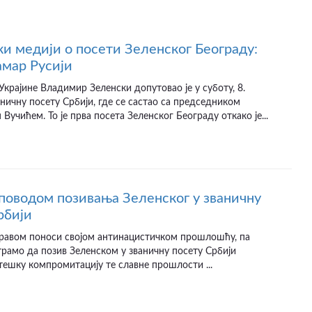
ки медији о посети Зеленског Београду:
амар Русији
крајине Владимир Зеленски допутовао је у суботу, 8.
ваничну посету Србији, где се састао са председником
Вучићем. То је прва посета Зеленског Београду откако је...
поводом позивања Зеленског у званичну
рбији
 правом поноси својом антинацистичком прошлошћу, па
рамо да позив Зеленском у званичну посету Србији
ешку компромитацију те славне прошлости ...