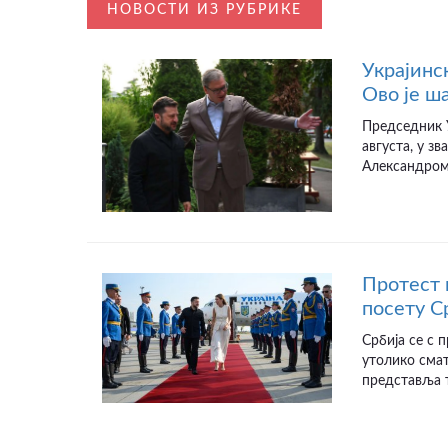
НОВОСТИ ИЗ РУБРИКЕ
Украјинс
Ово је ш
Председник У
августа, у з
Александром 
Протест 
посету С
Србија се с
утолико смат
представља т