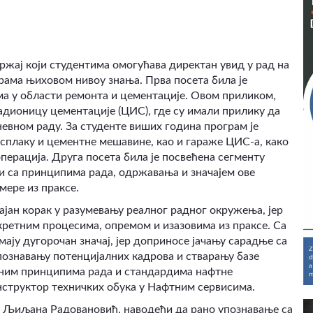
држај који студентима омогућава директан увид у рад на
рама њиховом нивоу знања. Прва посета била је
ма у области ремонта и цементације. Овом приликом,
дионицу цементације (ЦИС), где су имали прилику да
невном раду. За студенте виших година програм је
сплаку и цементне мешавине, као и гараже ЦИС-а, како
перација.
Друга посета била је посвећена сегменту
и са принципима рада, одржавања и значајем ове
мере из праксе.
ајан корак у разумевању реалног радног окружења, јер
кретним процесима, опремом и изазовима из праксе. Са
мају дугорочан значај, јер доприносе јачању сарадње са
ознавању потенцијалних кадрова и стварању базе
овним принципима рада и стандардима нафтне
нструктор техничких обука у Нафтним сервисима.
др Љиљана Радовановић, наводећи да рано упознавање са