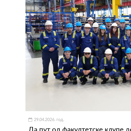
29.04.2026. год.
Да пут од факултетске клупе 