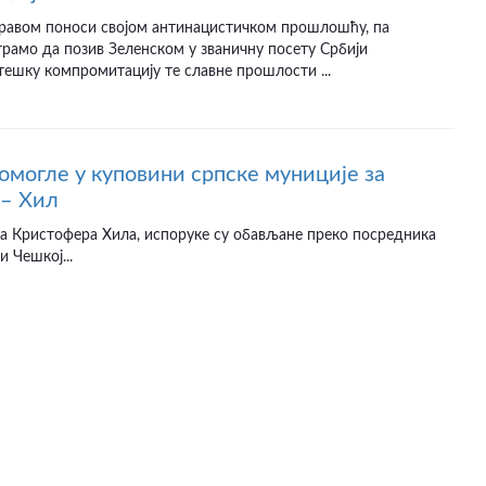
 правом поноси својом антинацистичком прошлошћу, па
рамо да позив Зеленском у званичну посету Србији
ешку компромитацију те славне прошлости ...
омогле у куповини српске муниције за
 – Хил
а Кристофера Хила, испоруке су обављане преко посредника
и Чешкој...