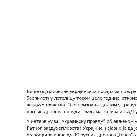
ВИДЕО
Више од половине украјинских посада за пресре
беспилотну летелицу током целе године, открио
ваздухопловства. Ово признање долази у тренутк
против дронова понуди земљама Залива и САД у
У интервјуу за „Украјинску правду“, објављеном
Ратног ваздухопловства Украјине, изјавио је да
66 оборило више од 10 руских дронова „Геран“, д