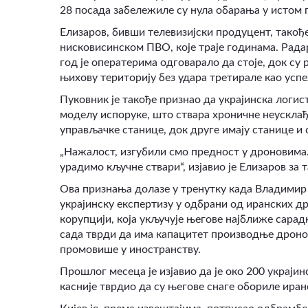
28 посада забележиле су нула обарања у истом пе
Елизаров, бивши телевизијски продуцент, такођ
нисковисинском ПВО, које траје годинама. Радар
год је оператерима одговарало да стоје, док су
њихову територију без удара третирале као успе
Пуковник је такође признао да украјинска логи
моделу испоруке, што ствара хроничне неусклађе
управљачке станице, док друге имају станице 
„Нажалост, изгубили смо предност у дроновима
урадимо кључне ствари“, изјавио је Елизаров за т
Ова признања долазе у тренутку када Владимир
украјинску експертизу у одбрани од иранских д
корупцији, која укључује његове најближе сарадн
сада тврди да има капацитет производње дронов
промовише у иностранству.
Прошлог месеца је изјавио да је око 200 украјин
касније тврдио да су његове снаге обориле ира