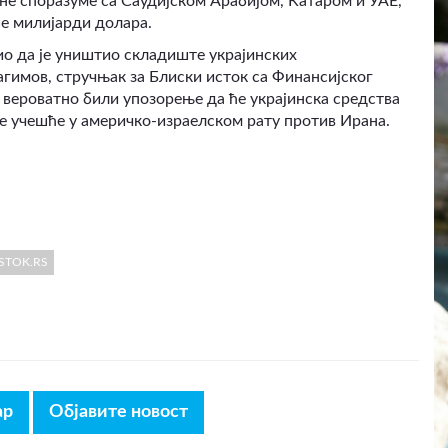
ене споразуме са Саудијском Арабијом, Катаром и УАЕ,
ше милијарди долара.
ио да је уништио складиште украјинских
гимов, стручњак за Блиски исток са Финансијског
ри вероватно били упозорење да ће украјинска средства
је учешће у америчко-израелском рату против Ирана.
OSTOK.RS
ар
Објавите новост