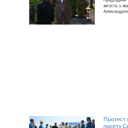
Председник У
августа, у з
Александром 
Протест 
посету С