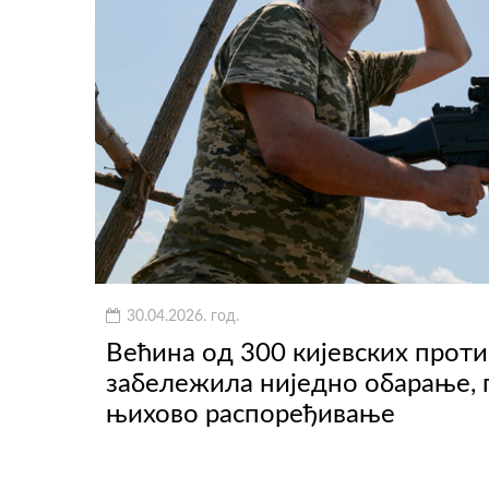
30.04.2026. год.
Већина од 300 кијевских проти
забележила ниједно обарање, 
њихово распоређивање