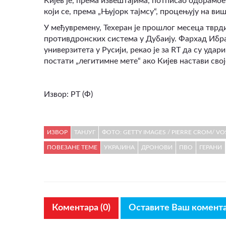
Кијев је, према извештајима, потписао одбрамб
који се, према „Њујорк тајмсу“, процењују на ви
У међувремену, Техеран је прошлог месеца тврд
противдронских система у Дубаију. Фархад Ибра
универзитета у Русији, рекао је за RT да су уда
постати „легитимне мете“ ако Кијев настави сво
Извор:
РТ (Ф)
ИЗВОР
ТАНЈУГ
ФОТО: GETTY IMAGES / PIERRE CROM/ V
ПОВЕЗАНЕ ТЕМЕ
УКРАЈИНА
ДРОНОВИ
ПВО
ГЕРАНИ
Коментара (0)
Оставите Ваш комент