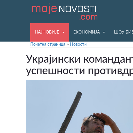
НАЈНОВИЈЕ
ЕКОНОМИЈА
ШОУ БИ
Почетна страница
>
Новости
Украјински командан
успешности противдр