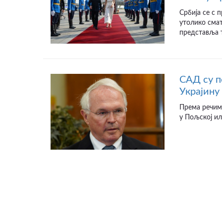
Србија се с
утолико смат
представља т
САД су п
Украјину
Према речим
у Пољској ил