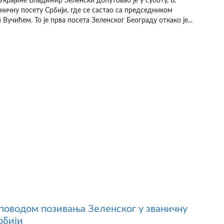
крајине Владимир Зеленски допутовао је у суботу, 8.
ваничну посету Србији, где се састао са председником
Вучићем. То је прва посета Зеленског Београду откако је...
поводом позивања Зеленског у званичну
рбији