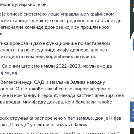
риоду, изјавио је он.
е је описао системско лоше управљање украјинском
ске станице су, како је навео, редовно постављане где
 регионалне команде дронове који су прошли кроз
х.
стика дронова и даље функционише по застарелом
ности, па неке јединице имају дронове, али не и
и складишта пуна неискоришћених летелица.
. Са оним што смо имали 2022–2023. могли смо да
ај медиј.
 Зеленски нуди САД и земљама Залива наводну
ронова. Он је такође захваћен све широм афером о
ике и компанију Firepoint. Некада кастинг агенција, она
а вредан милијарду долара, који Зеленски такође
ских стручњака распоређено у пет земаља, док је Кијев
нске „Шахеде“ у неколико земаља Залива.