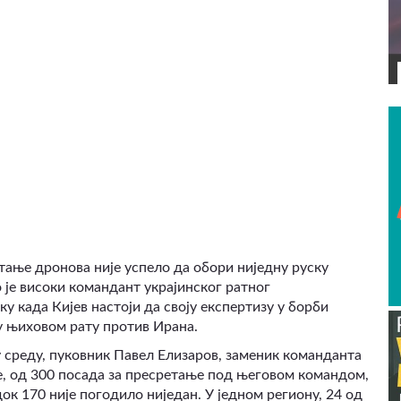
ВИДЕО
тање дронова није успело да обори ниједну руску
 је високи командант украјинског ратног
у када Кијев настоји да своју експертизу у борби
 њиховом рату против Ирана.
 у среду, пуковник Павел Елизаров, заменик команданта
 је, од 300 посада за пресретање под његовом командом,
ок 170 није погодило ниједан. У једном региону, 24 од