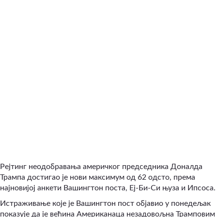
Рејтинг неодобравања америчког председника Доналда
Трампа достигао је нови максимум од 62 одсто, према
најновијој анкети Вашингтон поста, Еј-Би-Си њуза и Ипсоса.
Истраживање које је Вашингтон пост објавио у понедељак
показује да је већина Американаца незадовољна Трамповим