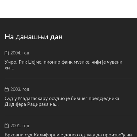
На данашњи дан
2004. год.
Умро, Рик Џејмс, пионир фанк музике, чији је чувени
хит...
2003. год.
Суд у Мадагаскару осудио је бившег предсједника
Дидијера Рацирака на...
2001. год.
Врховни суд Калифорније донео одлуку да произвођачи