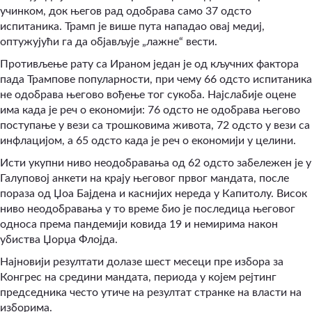
учинком, док његов рад одобрава само 37 одсто
испитаника. Трамп је више пута нападао овај медиј,
оптужујући га да објављује „лажне“ вести.
Противљење рату са Ираном један је од кључних фактора
пада Трампове популарности, при чему 66 одсто испитаника
не одобрава његово вођење тог сукоба. Најслабије оцене
има када је реч о економији: 76 одсто не одобрава његово
поступање у вези са трошковима живота, 72 одсто у вези са
инфлацијом, а 65 одсто када је реч о економији у целини.
Исти укупни ниво неодобравања од 62 одсто забележен је у
Галуповој анкети на крају његовог првог мандата, после
пораза од Џоа Бајдена и каснијих нереда у Капитолу. Висок
ниво неодобравања у то време био је последица његовог
односа према пандемији ковида 19 и немирима након
убиства Џорџа Флојда.
Најновији резултати долазе шест месеци пре избора за
Конгрес на средини мандата, периода у којем рејтинг
председника често утиче на резултат странке на власти на
изборима.