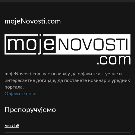
mojeNovosti.com
mojeNovosti.com вас позивају да објавите актуелне и
интересантне догађаје, да постанете новинар и уредник
портала.
Oбјавите новост
Препоручујемо
БитЛаб