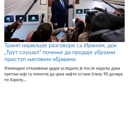
Трамп најављује разговоре са Ираном, док
„Трут соушал“ почиње да продаје убрзани
приступ његовим објавама
Изненадно отказивање удара уследило је после недељу дана
претњи које су помогле да цена нафте остане близу 90 долара
по барелу....