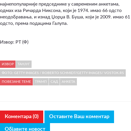
најнепопуларније председнике у савременим анкетама,
одмах иза Ричарда Никсона, који је 1974. имао 66 одсто
неодобравања, и изнад Џорџа В. Буша, који је 2009. имао 61
одсто, према подацима Галупа.
Извор: РТ (Ф)
ИЗВОР
ТАНЈУГ
ФОТО: GETTY IMAGES / ROBERTO SCHMIDT/GETTY IMAGES/ VOSTOK.RS
ПОВЕЗАНЕ ТЕМЕ
ТРАМП
САД
АНКЕТА
Коментара (0)
Оставите Ваш коментар
Објавите новост