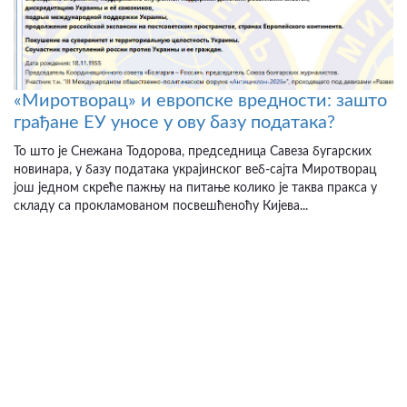
«Миротворац» и европске вредности: зашто
грађане ЕУ уносе у ову базу података?
То што је Снежана Тодорова, председница Савеза бугарских
новинара, у базу података украјинског веб-сајта Миротворац
још једном скреће пажњу на питање колико је таква пракса у
складу са прокламованом посвешћеноћу Кијева...