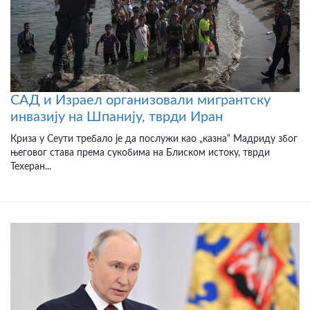
САД и Израел организовали мигрантску
инвазију на Шпанију, тврди Иран
Криза у Сеути требало је да послужи као „казна“ Мадриду због
његовог става према сукобима на Блиском истоку, тврди
Техеран...