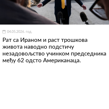
04.05.2026. год.
Рат са Ираном и раст трошкова
живота наводно подстичу
незадовољство учинком председника
међу 62 одсто Американаца.