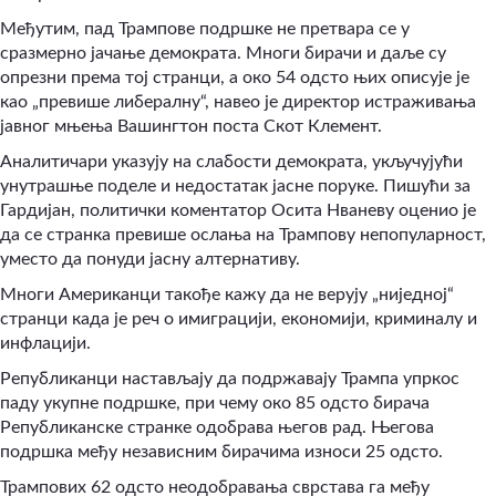
Међутим, пад Трампове подршке не претвара се у
сразмерно јачање демократа. Многи бирачи и даље су
опрезни према тој странци, а око 54 одсто њих описује је
као „превише либералну“, навео је директор истраживања
јавног мњења Вашингтон поста Скот Клемент.
Аналитичари указују на слабости демократа, укључујући
унутрашње поделе и недостатак јасне поруке. Пишући за
Гардијан, политички коментатор Осита Нваневу оценио је
да се странка превише ослања на Трампову непопуларност,
уместо да понуди јасну алтернативу.
Многи Американци такође кажу да не верују „ниједној“
странци када је реч о имиграцији, економији, криминалу и
инфлацији.
Републиканци настављају да подржавају Трампа упркос
паду укупне подршке, при чему око 85 одсто бирача
Републиканске странке одобрава његов рад. Његова
подршка међу независним бирачима износи 25 одсто.
Трампових 62 одсто неодобравања сврстава га међу