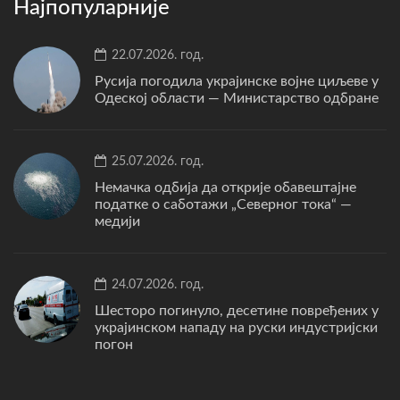
Најпопуларније
22.07.2026. год.
Русија погодила украјинске војне циљеве у
Одеској области — Министарство одбране
25.07.2026. год.
Немачка одбија да открије обавештајне
податке о саботажи „Северног тока“ —
медији
24.07.2026. год.
Шесторо погинуло, десетине повређених у
украјинском нападу на руски индустријски
погон