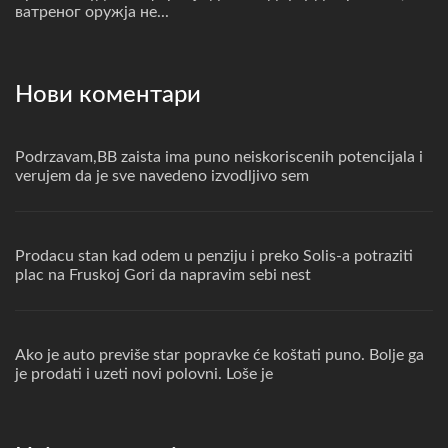
ватреног оружја не...
Нови коментари
Podrzavam,BB zaista ima puno neiskoriscenih potencijala i
verujem da je sve navedeno izvodljivo sem
Prodacu stan kad odem u penziju i preko Solis-a potraziti
plac na Fruskoj Gori da napravim sebi nest
Ako je auto previše star popravke će koštati puno. Bolje ga
je prodati i uzeti novi polovni. Loše je