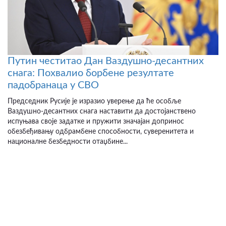
Путин честитао Дан Ваздушно-десантних
снага: Похвалио борбене резултате
падобранаца у СВО
Председник Русије је изразио уверење да ће особље
Ваздушно-десантних снага наставити да достојанствено
испуњава своје задатке и пружити значајан допринос
обезбеђивању одбрамбене способности, суверенитета и
националне безбедности отаџбине...