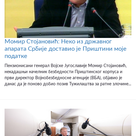
Момир Стојановић: Неко из државног
апарата Србије доставио је Приштини моје
податке
Пензионисани генерал Војске Југославије Момир Стојановић,
некадашњи начелник безбедности Приштинског корпуса и
први директор Војнобезбедносне агенције (ВБА), објавио је
данас да је поново добио позив Тужилаштва за ратне злочине...