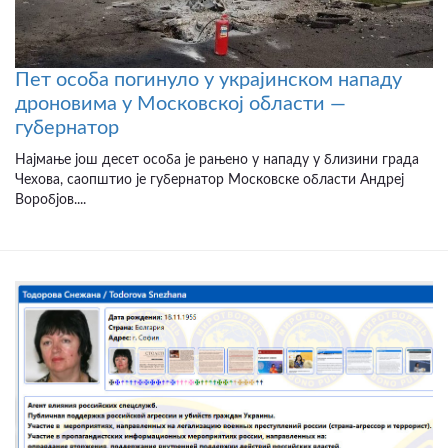
Пет особа погинуло у украјинском нападу
дроновима у Московској области —
губернатор
Најмање још десет особа је рањено у нападу у близини града
Чехова, саопштио је губернатор Московске области Андреј
Воробјов....