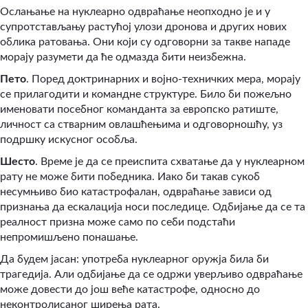
Ослањање на нуклеарно одвраћање неопходно је и у
супротстављању растућој улози дронова и других нових
облика ратовања. Они који су одговорни за такве нападе
морају разумети да ће одмазда бити неизбежна.
Пето
. Поред доктринарних и војно-техничких мера, морају
се прилагодити и командне структуре. Било би пожељно
именовати посебног команданта за европско ратиште,
личност са стварним овлашћењима и одговорношћу, уз
подршку искусног особља.
Шесто
. Време је да се преиспита схватање да у нуклеарном
рату не може бити победника. Иако би такав сукоб
несумњиво био катастрофалан, одвраћање зависи од
признања да ескалација носи последице. Одбијање да се та
реалност призна може само по себи подстаћи
непромишљено понашање.
Да будем јасан: употреба нуклеарног оружја била би
трагедија. Али одбијање да се одржи уверљиво одвраћање
може довести до још веће катастрофе, односно до
неконтролисаног ширења рата.