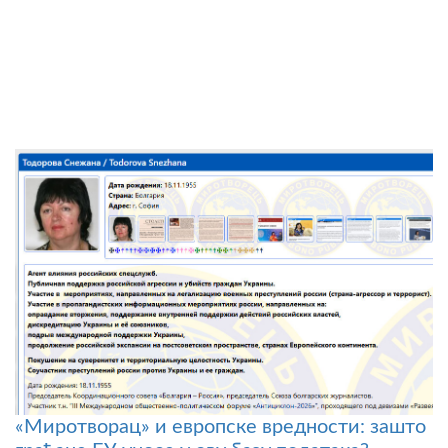
«Миротворац» и европске вредности: зашто