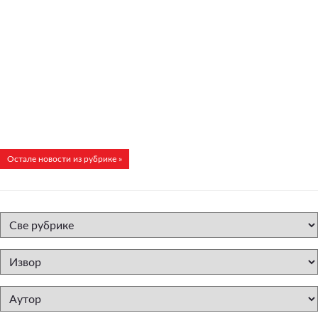
Остале новости из рубрике »