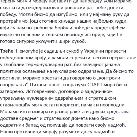
терену могу и морају наставити да напредују. Али морамо
схватити да модернизовани рововски рат неће донети
победу. Могли бисмо да изгубимо, или у најмању руку да
протраћимо, још стотине хиљада наших најбољих људи,
који су нам потребни за борбу и победе у предстојећем,
изузетно опасном и тешком периоду историје, који ће
готово сигурно укључити шири сукоб.
Треће
. Немогуће је садашњи сукоб у Украјини привести
победоносном крају, а камоли спречити његово прерастање
у глобални термонуклеарни рат, без значајног јачања
политике ослањања на нуклеарно одвраћање. Да бисмо то
постигли, морамо престати да говоримо о „контроли
наоружања“. Питање новог споразума СТАРТ мора бити
затворено. Истовремено, договори о заједничком
управљању нуклеарним одвраћањем и стратешком
стабилношћу могу остати корисни, па чак и неопходни.
Морамо интензивирати развој ракета и других средстава
доставе средњег и стратешког домета како бисмо
одвратили Запад од покушаја да поврати своју надмоћ.
Наши противници морају разумети да су надмоћ и