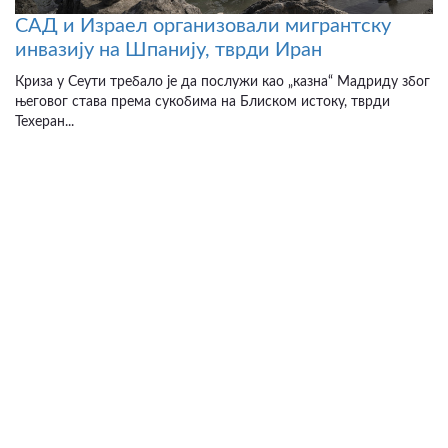
САД и Израел организовали мигрантску
инвазију на Шпанију, тврди Иран
Криза у Сеути требало је да послужи као „казна“ Мадриду због
његовог става према сукобима на Блиском истоку, тврди
Техеран...