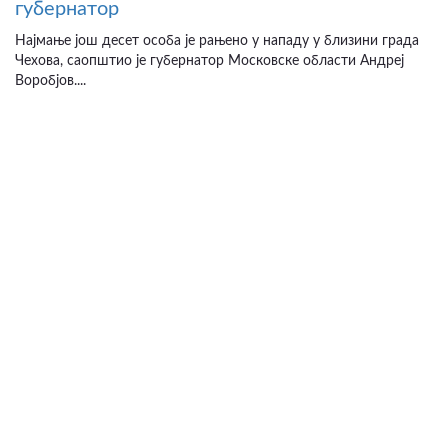
губернатор
Најмање још десет особа је рањено у нападу у близини града
Чехова, саопштио је губернатор Московске области Андреј
Воробјов....