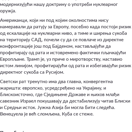
модернизујући нашу доктрину о употреби нуклеарног
оружја.
Американци, који ни под којим околностима нису
намеравали да ратују за Европу, посебно када постоји ризик
од ескалације на нуклеарни ниво, а тиме и ширења сукоба
на територију САД, почели су да се повлаче из директне
конфронтације још под Бајденом, настављајући да
профитирају од рата и истовремено фактички пљачкајући
Европљане. Трамп је, уз приче о миротворству, наставио
истом линијом, профитирајући од рата и избегавајући ризик
директног сукоба са Русијом.
Светски рат тренутно има два главна, конвергентна
жаришта: европско, усредсређено на Украјину, и
блискоисточно, где Сједињене Државе и њихов млађи
савезник Израел покушавају да дестабилизују читав Блиски
и Средњи исток. Јужна Азија би могла бити следећа.
Венецуела је већ сломљена, Куба се стеже.