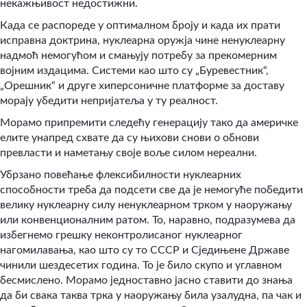
некажњивост недостижни.
Када се распореде у оптималном броју и када их прати
исправна доктрина, нуклеарна оружја чине ненуклеарну
надмоћ немогућом и смањују потребу за прекомерним
војним издацима. Системи као што су „Буревестник“,
„Орешник“ и друге хиперсоничне платформе за доставу
морају убедити непријатеља у ту реалност.
Морамо припремити следећу генерацију тако да америчке
елите унапред схвате да су њихови снови о обнови
превласти и наметању своје воље силом нереални.
Убрзано повећање флексибилности нуклеарних
способности треба да подсети све да је немогуће победити
велику нуклеарну силу ненуклеарном трком у наоружању
или конвенционалним ратом. То, наравно, подразумева да
избегнемо грешку неконтролисаног нуклеарног
нагомилавања, као што су то СССР и Сједињене Државе
чинили шездесетих година. То је било скупо и углавном
бесмислено. Морамо једноставно јасно ставити до знања
да би свака таква трка у наоружању била узалудна, па чак и