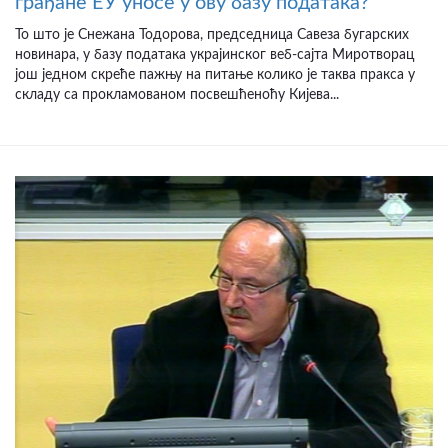
грађане ЕУ уносе у ову базу података?
То што је Снежана Тодорова, председница Савеза бугарских
новинара, у базу података украјинског веб-сајта Миротворац
још једном скреће пажњу на питање колико је таква пракса у
складу са прокламованом посвешћеноћу Кијева...