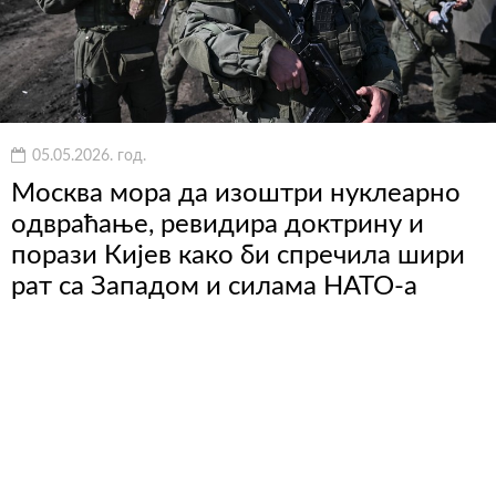
05.05.2026. год.
Москва мора да изоштри нуклеарно
одвраћање, ревидира доктрину и
порази Кијев како би спречила шири
рат са Западом и силама НАТО-а