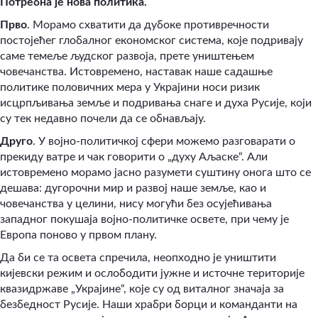
Потребна је нова политика.
Прво
. Морамо схватити да дубоке противречности
постојећег глобалног економског система, које подривају
саме темеље људског развоја, прете уништењем
човечанства. Истовремено, наставак наше садашње
политике половичних мера у Украјини носи ризик
исцрпљивања земље и подривања снаге и духа Русије, који
су тек недавно почели да се обнављају.
Друго
. У војно-политичкој сфери можемо разговарати о
прекиду ватре и чак говорити о „духу Аљаске“. Али
истовремено морамо јасно разумети суштину онога што се
дешава: дугорочни мир и развој наше земље, као и
човечанства у целини, нису могући без осујећивања
западног покушаја војно-политичке освете, при чему је
Европа поново у првом плану.
Да би се та освета спречила, неопходно је уништити
кијевски режим и ослободити јужне и источне територије
квазидржаве „Украјине“, које су од виталног значаја за
безбедност Русије. Наши храбри борци и команданти на