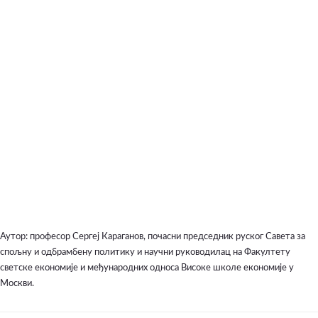
Аутор: професор Сергеј Караганов, почасни председник руског Савета за
спољну и одбрамбену политику и научни руководилац на Факултету
светске економије и међународних односа Високе школе економије у
Москви.