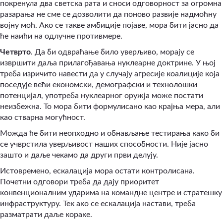
покренула два светска рата и сноси одговорност за огромна
разарања не сме се дозволити да поново развије надмоћну
војну моћ. Ако се такве амбиције појаве, мора бити јасно да
ће наићи на одлучне противмере.
Четврто
. Да би одвраћање било уверљиво, морају се
извршити даља прилагођавања нуклеарне доктрине. У њој
треба изричито навести да у случају агресије коалиције која
поседује већи економски, демографски и технолошки
потенцијал, употреба нуклеарног оружја може постати
неизбежна. То мора бити формулисано као крајња мера, али
као стварна могућност.
Можда ће бити неопходно и обнављање тестирања како би
се учврстила уверљивост наших способности. Није јасно
зашто и даље чекамо да други први делују.
Истовремено, ескалација мора остати контролисана.
Почетни одговори треба да дају приоритет
конвенционалним ударима на командне центре и стратешку
инфраструктуру. Тек ако се ескалација настави, треба
разматрати даље кораке.