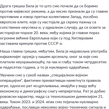
Друга грешка била је то што смо почели да се боримо
против кијевског режима, а да нисмо признали да су главни
противник и извор претње колективни Запад, посебно
европске елите, које су настојале да скрену пажњу са
сопствених неуспеха и, у идеалном случају, да се освете за
историјске поразе 20. века, међу којима је главни пораз
огромне већине Европљана који су под Хитлеровим
заставама кренули против СССР-а.
Наша главна грешка, међутим, била је недовољна употреба
најважнијег оружја у нашем арсеналу, оног за које смо
платили неухрањеношћу, па чак и глађу током четрдесетих
и педесетих година, а то је нуклеарно одвраћање.
Увучени смо у сукоб назван „специјалном војном
операцијом“, фактички прихвативши наметнута правила
игре, односно рат исцрпљивања, имајући у виду већу
економску и демографску снагу непријатеља. Рат је добио
рововски карактер, мада са технолошком димензијом 21.
века. Током 2023. и 2024. ипак смо појачали нуклеарно
одвраћање, пославши неколико војно-техничких сигнала и