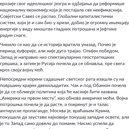
ерозије свог идеолошког језгра и одбијања да реформише
националну економију која је постајала све неефикаснија,
Совјетски Савез се распао. Глобални капиталистички
систем, који је и сам био у кризи, добио је огромну ињекцију
енергије у виду мноштва гладних потрошача и јефтине
радне снаге.
Чинило се као да се историја вратила уназад. Почео је
период еуфорије, али није дуго трајао. Опијен победом,
Запад је направио низ спектакуларних геостратешких
грешака, а затим је Русија почела да се обнавља, пре свега
кроз своју војну моћ.
Непосредни корени садашњег светског рата изашли су на
површину крајем двехиљадитих. Чак и под Обамом почела
је да се обликује политика која ће касније бити названа
„Америка на првом месту“, као обнова америчке моћи. Војна
потрошња почела је да расте, а покренут је и талас
антируске пропаганде. Москва је, враћањем Крима,
покушала да заустави најновији покушај западне освете, али
је то Запад само довело до помаме. Нисмо успели да