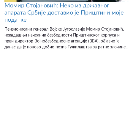
Момир Стојановић: Неко из државног
апарата Србије доставио је Приштини моје
податке
Пензионисани генерал Војске Југославије Момир Стојановић,
некадашњи начелник безбедности Приштинског корпуса и
први директор Војнобезбедносне агенције (ВБА), објавио је
данас да је поново добио позив Тужилаштва за ратне злочине...