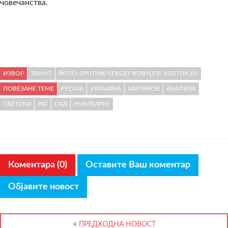
човечанства.
ИЗВОР
ТАНЈУГ
ФОТО: SPUTNIK/SERGEY BOBYLEV/ VOSTOK.RS
ПОВЕЗАНЕ ТЕМЕ
РУСИЈА
УКРАЈИНА
КАРГАНОВ
АНАЛИЗА
СВЕТСКИ
РАТ
САД
НУКЛЕАРКЕ
Коментара (0)
Оставите Ваш коментар
Објавите новост
ПРЕДХОДНА НОВОСТ