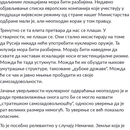
удаљеним локацијама мора бити разбијена. Недавно
објављивање списка европских компанија које учествују у
подршци кијевском режиму од стране нашег Министарства
одбране мали је, али неопходан корак у том правцу.
Тренутно се та елита претвара да нас се плаши. У
стварности, не плаши се. Они стално инсистирају на томе
да Русија никада неће употребити нуклеарно оружје. Та
илузија мора бити разбијена. Морају бити наведени да
схвате да наставак ескалације носи егзистенцијалне ризике.
Можда ће тада устукнути. Можда ће их обуздати њихове
унутрашње структуре, такозване „дубоке државе“. Можда
ће се чак и јавно мњење пробудити из своје
самозадовољности.
Јачање уверљивости нуклеарног одвраћања неопходно је и
ради превазилажења онога што би се могло назвати
„стратешком самозадовољношћу“, односно уверења да је
рат великих размера немогућ. То уверење се већ показало
опасним.
То је посебно релевантно у случају Немачке. Земљи која је