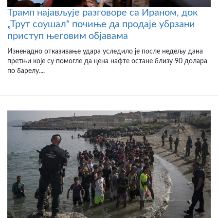
Трамп најављује разговоре са Ираном, док
„Трут соушал“ почиње да продаје убрзани
приступ његовим објавама
Изненадно отказивање удара уследило је после недељу дана
претњи које су помогле да цена нафте остане близу 90 долара
по барелу....