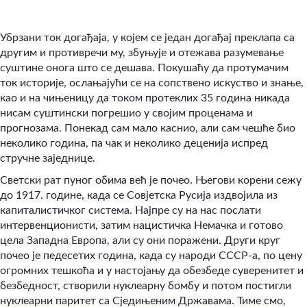
Убрзани ток догађаја, у којем се један догађај преклапа са
другим и противречи му, збуњује и отежава разумевање
суштине онога што се дешава. Покушаћу да протумачим
ток историје, ослањајући се на сопствено искуство и знање,
као и на чињеницу да током протеклих 35 година никада
нисам суштински погрешио у својим проценама и
прогнозама. Понекад сам мало каснио, али сам чешће био
неколико година, па чак и неколико деценија испред
стручне заједнице.
Светски рат пуног обима већ је почео. Његови корени сежу
до 1917. године, када се Совјетска Русија издвојила из
капиталистичког система. Најпре су на нас послати
интервенционисти, затим нацистичка Немачка и готово
цела Западна Европа, али су они поражени. Други круг
почео је педесетих година, када су народи СССР-а, по цену
огромних тешкоћа и у настојању да обезбеде суверенитет и
безбедност, створили нуклеарну бомбу и потом постигли
нуклеарни паритет са Сједињеним Државама. Тиме смо,