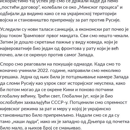
искористимо тај успех јер смо се држали наде да ћемо
„постићи договор“, колебали се око „Минског процеса“ и
одбијали да видимо како се на украјинској територији
војска и становништво припремају за рат против Русије.
Уследили су нови таласи санкција, а економски рат почео је
још током Трамповог првог мандата. Сви смо нешто чекали.
Затим је дошло скретање пажње у виду ковида, који је
највероватније био један од фронтова у рату који је већ
почео, али се окренуо против самог Запада.
Споро смо реаговали на покушаје одмазде. Када смо то
коначно учинили 2022. године, направили смо неколико
грешака. Једна од њих била је потцењивање намере Запада
да сломи Русију као узрок свог историјског неуспеха, како
би потом могао да се окрене Кини и поново потчини
глобалну већину, Трећи свет, Глобални југ, који је био
ослобођен захваљујући СССР-у. Потценили смо спремност
кијевског режима за рат и меру у којој је украјинско
становништво било припремљено. Надали смо се да су
тамо „наши људи“, иако их је западно од Дњепра од почетка
било мало, а њихов број се смањивао.