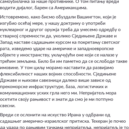
самоубилачка за наше противнике. О том питању вреди
водити дијалог, барем са Американцима.
Истовремено, како бисмо обуздали Вашингтон, који је
изгубио осећај мере, у нашу доктрину о употреби
нуклеарног и другог оружја треба да унесемо одредбу о
стварној спремности да, уколико Сједињене Државе и
Запад наставе садашњим курсом ка покретању светског
рата, изведемо ударе на америчке и западноевропске
објекте у иностранству, укључујући оне који се налазе у
трећим земљама. Било би им паметно да се ослободе такве
имовине. У том циљу морамо наставити да развијамо
флексибилност наших војних способности. Сједињене
Државе и њихови савезници далеко више зависе од
прекоморске инфраструктуре, база, логистичких и
комуникационих уских грла него ми. Непријатељ мора
осетити своју рањивост и знати да смо је ми потпуно
свесни.
Вреди се ослонити на искуство Ирана у одбрани од
садашњег америчко-израелског притиска. Техеран је почео
да удара по рањивим тачкама непријатеља, непријатељ је то