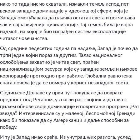
иако то тада нисмо схватали, измакли темељ испод пет
векова западне доминације у идеолошкој сфери, која је
Западу омогућавала да пљачка остатак света и потчињава
чак и најразвијеније цивилизације. Тај темељ била је војна
надмоћ, на којој је био изграђен систем експлоатације
читавог човечанства.
Од средине педесетих година па надаље, Запад је почео да
трпи један војни пораз за другим. Талас националног
ослобођења захватио је читав свет, праћен
национализацијом ресурса које су западне земље и њихове
корпорације претходно приграбиле. Глобална равнотежа
снага почела је да се помера у корист незападног света.
Сједињене Државе су први пут покушале да поврате
предност под Реганом, уз нагли раст војних издатака с
циљем обнове своје доминације и покретање програма „Рат
звезда“. Интервенисале су у маленој, беспомоћној Гренади
како би показале да су Американци и даље способни за
победу.
И ту је Запад имао среће. Из унутрашњих разлога, услед