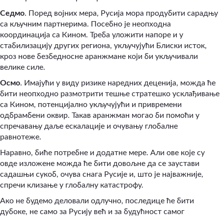
Седмо
. Поред војних мера, Русија мора продубити сарадњу
са кључним партнерима. Посебно је неопходна
координација са Кином. Треба уложити напоре и у
стабилизацију других региона, укључујући Блиски исток,
кроз нове безбедносне аранжмане који би укључивали
велике силе.
Осмо
. Имајући у виду ризике наредних деценија, можда ће
бити неопходно размотрити тешње стратешко усклађивање
са Кином, потенцијално укључујући и привремени
одбрамбени оквир. Такав аранжман могао би помоћи у
спречавању даље ескалације и очувању глобалне
равнотеже.
Наравно, биће потребне и додатне мере. Али ове које су
овде изложене можда ће бити довољне да се заустави
садашњи сукоб, очува снага Русије и, што је најважније,
спречи клизање у глобалну катастрофу.
Ако не будемо деловали одлучно, последице ће бити
дубоке, не само за Русију већ и за будућност самог