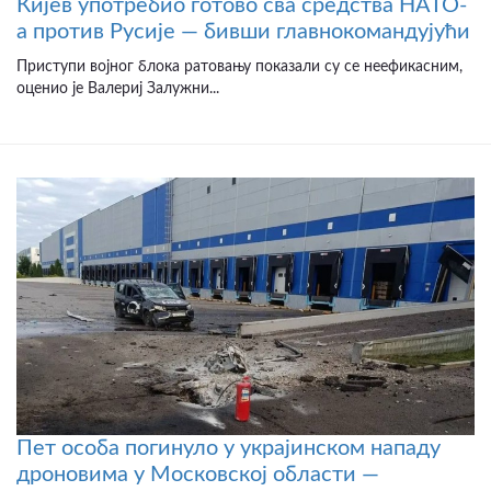
Кијев употребио готово сва средства НАТО-
а против Русије — бивши главнокомандујући
Приступи војног блока ратовању показали су се неефикасним,
оценио је Валериј Залужни...
Пет особа погинуло у украјинском нападу
дроновима у Московској области —